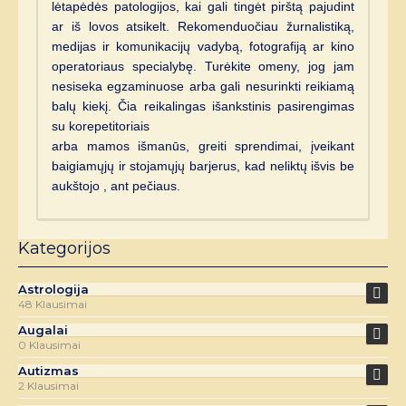
lėtapėdės patologijos, kai gali tingėt pirštą pajudint
ar iš lovos atsikelt. Rekomenduočiau žurnalistiką,
medijas ir komunikacijų vadybą, fotografiją ar kino
operatoriaus specialybę. Turėkite omeny, jog jam
nesiseka egzaminuose arba gali nesurinkti reikiamą
balų kiekį. Čia reikalingas išankstinis pasirengimas
su korepetitoriais
arba mamos išmanūs, greiti sprendimai, įveikant
baigiamųjų ir stojamųjų barjerus, kad neliktų išvis be
aukštojo , ant pečiaus.
Kategorijos
Astrologija
48 Klausimai
Augalai
0 Klausimai
Autizmas
2 Klausimai