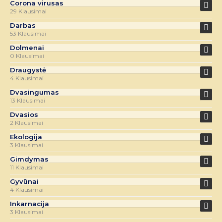
Corona virusas
29 Klausimai
Darbas
53 Klausimai
Dolmenai
0 Klausimai
Draugystė
4 Klausimai
Dvasingumas
13 Klausimai
Dvasios
2 Klausimai
Ekologija
3 Klausimai
Gimdymas
11 Klausimai
Gyvūnai
4 Klausimai
Inkarnacija
3 Klausimai