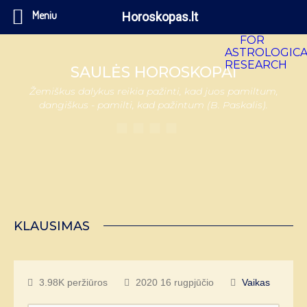
Meniu
Horoskopas.lt
SAULĖS HOROSKOPAI
Žemiškus dalykus reikia pažinti, kad juos pamiltum,
dangiškus - pamilti, kad pažintum (B. Paskalis).
KLAUSIMAS
3.98K peržiūros
2020 16 rugpjūčio
Vaikas