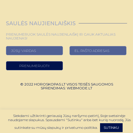
SAULĖS NAUJIENLAIŠKIS
PRENUMERUOK SAULĖS NAUJIENLAIŠKĮ IR GAUK AKTUALIAS
NAUJIENAS!
© 2022 HOROSKOPAS.LT VISOS TEISĖS SAUGOMOS
SPRENDIMAS:
WEBMODE.LT
Siekdami užtikrinti geriausią Jūsų naršymo patirtį, šioje svetainėje
naudojame slapukus. Spausdami "Sutinku" arba bet kurią nuorodą, Jūs
sutinkate su mūsų slapukų ir privatumo politika.
SUTINKU