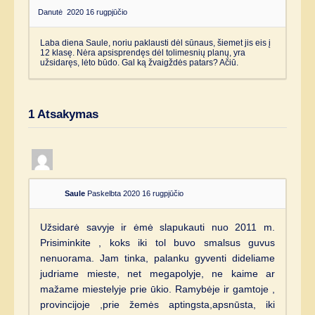
Danutė
2020 16 rugpjūčio
Laba diena Saule, noriu paklausti dėl sūnaus, šiemet jis eis į
12 klasę. Nėra apsisprendęs dėl tolimesnių planų, yra
užsidaręs, lėto būdo. Gal ką žvaigždės patars? Ačiū.
1
Atsakymas
Saule
Paskelbta 2020 16 rugpjūčio
Užsidarė savyje ir ėmė slapukauti nuo 2011 m.
Prisiminkite , koks iki tol buvo smalsus guvus
nenuorama. Jam tinka, palanku gyventi dideliame
judriame mieste, net megapolyje, ne kaime ar
mažame miestelyje prie ūkio. Ramybėje ir gamtoje ,
provincijoje ,prie žemės aptingsta,apsnūsta, iki