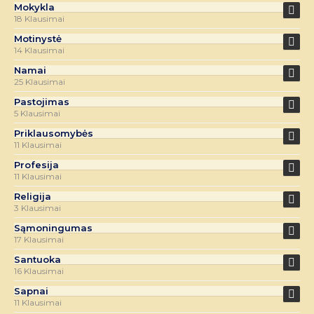
Mokykla
18 Klausimai
Motinystė
14 Klausimai
Namai
25 Klausimai
Pastojimas
5 Klausimai
Priklausomybės
11 Klausimai
Profesija
11 Klausimai
Religija
3 Klausimai
Sąmoningumas
17 Klausimai
Santuoka
16 Klausimai
Sapnai
11 Klausimai