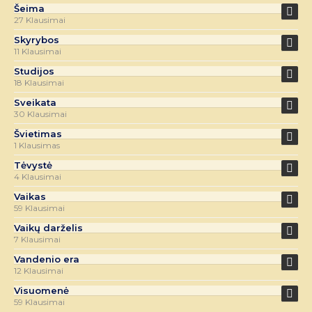
Šeima
27 Klausimai
Skyrybos
11 Klausimai
Studijos
18 Klausimai
Sveikata
30 Klausimai
Švietimas
1 Klausimas
Tėvystė
4 Klausimai
Vaikas
59 Klausimai
Vaikų darželis
7 Klausimai
Vandenio era
12 Klausimai
Visuomenė
59 Klausimai