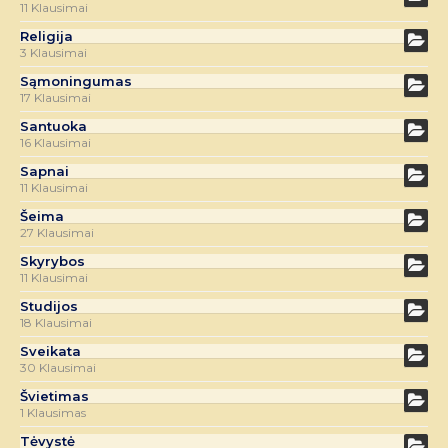
11 Klausimai
Religija
3 Klausimai
Sąmoningumas
17 Klausimai
Santuoka
16 Klausimai
Sapnai
11 Klausimai
Šeima
27 Klausimai
Skyrybos
11 Klausimai
Studijos
18 Klausimai
Sveikata
30 Klausimai
Švietimas
1 Klausimas
Tėvystė