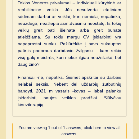
Tokios Veneros privalumai – individuali kūrybinė ar
reabilitacinė veikla. Jūs nesutverta etatiniam
sėdimam darbui ar veiklai, kuri nemiela, nepatinka,
neuždega, neatliepia asm.dvasinių nuostatų. Iš tokių
veiklų greit pati išeinate arba greit būnate
atleidžiama. Su tokiu margu CV įsidarbinti yra
nepaprastai sunku. Pažiūrėkite į savo sukauptas
patirtis padoraus darbdavio žvilgsniu – kam reikia
visų galų meistrės, kuri niekur ilgiau neužsilaikė, bet
daug žino?
Finansai -ne, nepatiks. Šiemet apskritai su darbais
nelabai seksis. Nebent dėl uždarbių žūtbūtinių
bandyti. 2021 m vasaris -kovas – labai palanku
įsidarbinti, naujos veiklos pradžiai. Siūlyčiau
kineziterapiją.
You are viewing 1 out of 1 answers, click here to view all
answers.