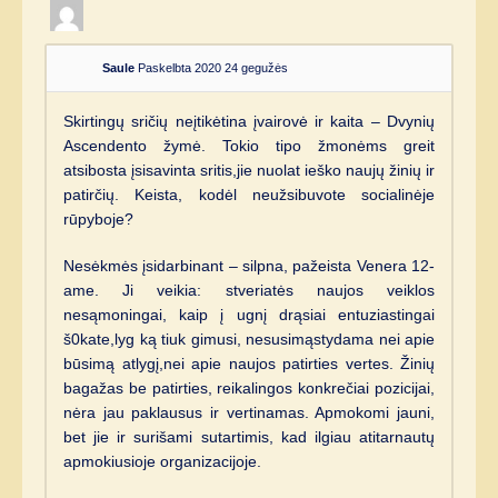
Saule
Paskelbta 2020 24 gegužės
Skirtingų sričių neįtikėtina įvairovė ir kaita – Dvynių
Ascendento žymė. Tokio tipo žmonėms greit
atsibosta įsisavinta sritis,jie nuolat ieško naujų žinių ir
patirčių. Keista, kodėl neužsibuvote socialinėje
rūpyboje?
Nesėkmės įsidarbinant – silpna, pažeista Venera 12-
ame. Ji veikia: stveriatės naujos veiklos
nesąmoningai, kaip į ugnį drąsiai entuziastingai
š0kate,lyg ką tiuk gimusi, nesusimąstydama nei apie
būsimą atlygį,nei apie naujos patirties vertes. Žinių
bagažas be patirties, reikalingos konkrečiai pozicijai,
nėra jau paklausus ir vertinamas. Apmokomi jauni,
bet jie ir surišami sutartimis, kad ilgiau atitarnautų
apmokiusioje organizacijoje.