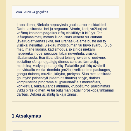
Vika
2020 24 gegužės
Laba diena, Niekaip nepavyksta gauti darbo ir įsidarbinti.
Darbų atsiranda, bet jų negaunu. Atrodo, kad į važiuojantį
vežimą kas nors pagalius kištų vis kliūtys ir kliūtys. Tas
ieškojimas metų metais žudo. Nors Venera su Plutonu
„žvairuoja“ vienas į kitą, bet Uranas 6-ajame būste dėl to
visiškai nekaltas. Siekiau mokslo, man tai buvo svarbu. Šiuo
metu mane liūdina, kad žmogus, jo žinios niekam
nebereikalingos, jaučiuosi labai nuvertinta, visiškai
išbalansuota. Esu išbandžiusi teisinę, švietimo, ugdymo,
socialinę sferą, neįgaliųjų dienos centrus, farmaciją,
mediciną, vadybą ir daug kitų. Patarkite gal tiktų užsiimti
individualia veikla: domintų grožio, sveikatinimo paslaugos,
gongų-dubenų muzika, kūryba, prekyba. Šiuo metu atsirado
galimybė pabandyti įsidarbinti finansų srityje, darbas
kompiuterine programa su įplaukiančiais mokesčiais,
konkretus, reikalaujantis atidumo, kruopštumo. Įdarbinimas
vyktų birželio mėn. Ar tai būtų man pagal horoskopą tinkamas
darbas. Dėkoju už skirtą laiką ir žinias.
1
Atsakymas