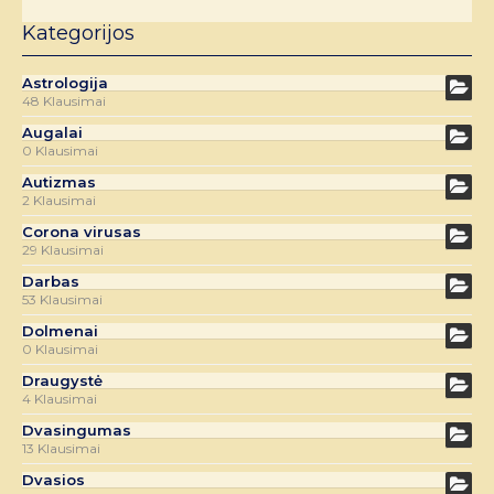
Kategorijos
Astrologija
48 Klausimai
Augalai
0 Klausimai
Autizmas
2 Klausimai
Corona virusas
29 Klausimai
Darbas
53 Klausimai
Dolmenai
0 Klausimai
Draugystė
4 Klausimai
Dvasingumas
13 Klausimai
Dvasios