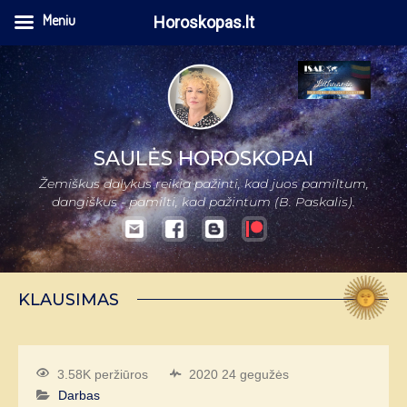
Meniu
Horoskopas.lt
SAULĖS HOROSKOPAI
Žemiškus dalykus reikia pažinti, kad juos pamiltum,
dangiškus - pamilti, kad pažintum (B. Paskalis).
KLAUSIMAS
3.58K peržiūros
2020 24 gegužės
Darbas