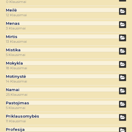
0 Klausimai
Meilė
12 Klausimai
Menas
3 Klausimai
Mirtis
13 Klausimai
Mistika
5 Klausimai
Mokykla
18 Klausimai
Motinystė
14 Klausimai
Namai
25 Klausimai
Pastojimas
5 Klausimai
Priklausomybės
11 Klausimai
Profesija