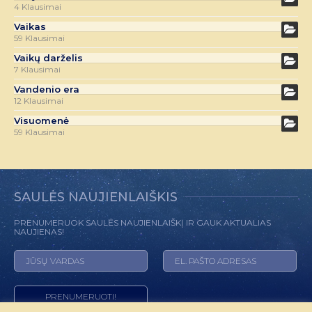
4 Klausimai
Vaikas
59 Klausimai
Vaikų darželis
7 Klausimai
Vandenio era
12 Klausimai
Visuomenė
59 Klausimai
SAULĖS NAUJIENLAIŠKIS
PRENUMERUOK SAULĖS NAUJIENLAIŠKĮ IR GAUK AKTUALIAS
NAUJIENAS!