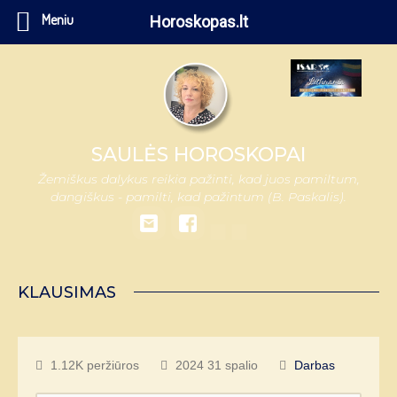
Meniu
Horoskopas.lt
SAULĖS HOROSKOPAI
Žemiškus dalykus reikia pažinti, kad juos pamiltum,
dangiškus - pamilti, kad pažintum (B. Paskalis).
KLAUSIMAS
1.12K peržiūros
2024 31 spalio
Darbas