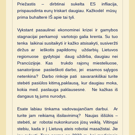
Priežastis – dirbtinai sukelta ES infliacija,
prispausdinta eurų triskart daugiau. Kažkodėl mūsų
prima buhalterė IŠ apie tai tyli.
Vykstant pasaulinei ekonominei krizei ir gamybos
stagnacijai perkamoji vartotojo galia krenta. Su tuo
tenka laikinai susitaikyti ir kažko atsisakyti, susiveržti
diržus ar ieškotis papildomų uždarbių. Lietuvos
regionuose gydytojai daug uždirba, daugiau nei
Prancūzijoje. Kas trukdo rajonų miesteliuose,
sanatorijose pasiieškoti darbo, jei esamos sąlygos
netenkina? Darbo rinkoje pati savarankiškai turite
stebėti pasiūlos kitimą,paklausą, kur daugiau moka,
kokia med. paslauga paklausesnė. Ne kažkas iš
dangaus tą jums nurodys.
Esate labiau tinkama vadovaujančiam darbui. Ar
turite jam reikiamą išsilavinimą? Naujas iššūkis –
stebėti, ar robotai nukonkuruos jūsų veiklą. Viltingai
stebiu, kada ir į Lietuvą ateis robotai masažistai. Jie