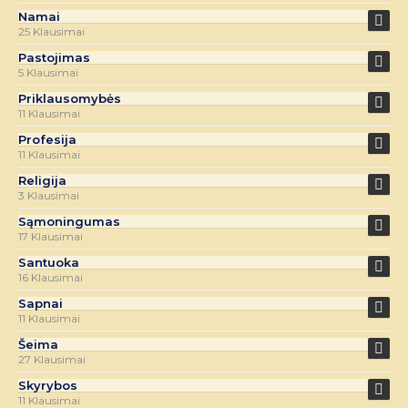
Namai
25 Klausimai
Pastojimas
5 Klausimai
Priklausomybės
11 Klausimai
Profesija
11 Klausimai
Religija
3 Klausimai
Sąmoningumas
17 Klausimai
Santuoka
16 Klausimai
Sapnai
11 Klausimai
Šeima
27 Klausimai
Skyrybos
11 Klausimai