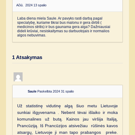
Ačiū.
2024 13 spalio
Laba diena miela Saule. Ar pavyks rasti darbą pagal
specialybę, kuriame tikrai bus malonu ir gera dirbti (
medicinos stritis) ir bus gaunama gera alga? Dažniausiai
dideli krūviai, nesiskaitymas su darbuotojais ir normalios
algos nebuvimas.
1
Atsakymas
Saule
Paskelbta 2024 31 spalio
Už statistinę vidutinę algą šiuo metu Lietuvoje
sunkiai išgyvenama . Nebent tėvai išlaiko ir moka
komunalines už butą. Kainos jau viršija Italiją,
Prancūziją. Iš Prancūzijos atsivežiau rūšinės kavos
atsargų, Lietuvoje ji man tapo prabangos preke.