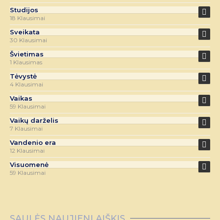
Studijos
18 Klausimai
Sveikata
30 Klausimai
Švietimas
1 Klausimas
Tėvystė
4 Klausimai
Vaikas
59 Klausimai
Vaikų darželis
7 Klausimai
Vandenio era
12 Klausimai
Visuomenė
59 Klausimai
SAULĖS NAUJIENLAIŠKIS