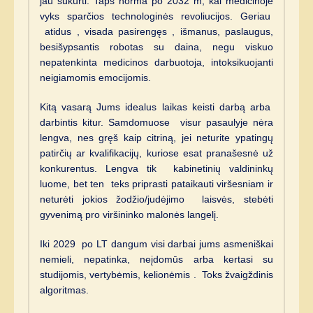
jau sukurti. Taps norma po 2032 m, kai medicinoje
vyks sparčios technologinės revoliucijos. Geriau
atidus , visada pasirengęs , išmanus, paslaugus,
besišypsantis robotas su daina, negu viskuo
nepatenkinta medicinos darbuotoja, intoksikuojanti
neigiamomis emocijomis.
Kitą vasarą Jums idealus laikas keisti darbą arba
darbintis kitur. Samdomuose visur pasaulyje nėra
lengva, nes gręš kaip citriną, jei neturite ypatingų
patirčių ar kvalifikacijų, kuriose esat pranašesnė už
konkurentus. Lengva tik kabinetinių valdininkų
luome, bet ten teks priprasti pataikauti viršesniam ir
neturėti jokios žodžio/judėjimo laisvės, stebėti
gyvenimą pro viršininko malonės langelį.
Iki 2029 po LT dangum visi darbai jums asmeniškai
nemieli, nepatinka, neįdomūs arba kertasi su
studijomis, vertybėmis, kelionėmis . Toks žvaigždinis
algoritmas.