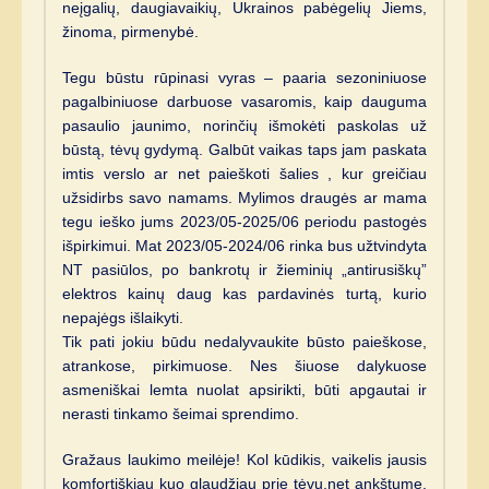
neįgalių, daugiavaikių, Ukrainos pabėgelių Jiems,
žinoma, pirmenybė.
Tegu būstu rūpinasi vyras – paaria sezoniniuose
pagalbiniuose darbuose vasaromis, kaip dauguma
pasaulio jaunimo, norinčių išmokėti paskolas už
būstą, tėvų gydymą. Galbūt vaikas taps jam paskata
imtis verslo ar net paieškoti šalies , kur greičiau
užsidirbs savo namams. Mylimos draugės ar mama
tegu ieško jums 2023/05-2025/06 periodu pastogės
išpirkimui. Mat 2023/05-2024/06 rinka bus užtvindyta
NT pasiūlos, po bankrotų ir žieminių „antirusiškų”
elektros kainų daug kas pardavinės turtą, kurio
nepajėgs išlaikyti.
Tik pati jokiu būdu nedalyvaukite būsto paieškose,
atrankose, pirkimuose. Nes šiuose dalykuose
asmeniškai lemta nuolat apsirikti, būti apgautai ir
nerasti tinkamo šeimai sprendimo.
Gražaus laukimo meilėje! Kol kūdikis, vaikelis jausis
komfortiškiau kuo glaudžiau prie tėvų,net ankštume,