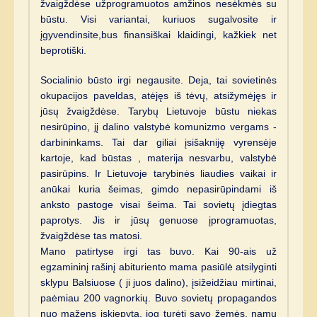
žvaigždėse užprogramuotos amžinos nesėkmės su
būstu. Visi variantai, kuriuos sugalvosite ir
įgyvendinsite,bus finansiškai klaidingi, kažkiek net
beprotiški.
Socialinio būsto irgi negausite. Deja, tai sovietinės
okupacijos paveldas, atėjęs iš tėvų, atsižymėjęs ir
jūsų žvaigždėse. Tarybų Lietuvoje būstu niekas
nesirūpino, jį dalino valstybė komunizmo vergams -
darbininkams. Tai dar giliai įsišakniję vyrensėje
kartoje, kad būstas , materija nesvarbu, valstybė
pasirūpins. Ir Lietuvoje tarybinės liaudies vaikai ir
anūkai kuria šeimas, gimdo nepasirūpindami iš
anksto pastoge visai šeima. Tai sovietų įdiegtas
paprotys. Jis ir jūsų genuose įprogramuotas,
žvaigždėse tas matosi.
Mano patirtyse irgi tas buvo. Kai 90-ais už
egzamininį rašinį abituriento mama pasiūlė atsilyginti
sklypu Balsiuose ( ji juos dalino), įsižeidžiau mirtinai,
paėmiau 200 vagnorkių. Buvo sovietų propagandos
nuo mažens įskiepyta, jog turėti savo žemės, namų