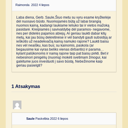
Raimonda
2022 4 liepos
Laba diena, Gerb. Saule,Šiuo metu su vyru esame kryžkelėje
dėl nuosavo būsto. Nuomojamės būtą už labai brangią
nuomos kainą, kadangi laukiame leliuko tai ir vietos mažoką
pasidarė. Kreipiamės į savivaldybę dėl paramos- negavome,
nes per didelės pajamos abiejų. Ar geriau laukti dabar kitų
metų, kai jau būsų dekretinėse ir vėl bandyti gauti subsidiją ar
ieškotis už neadekvačią kainą namuko rajone? Laukti baisu
nes vėl neaišku, kas bus; su kainomis, paskola (ar
begausime kai vyras beliks vienas dirbantis) ir parama…
kylant palūkonoms ir namą rajone taip pat baisu pirkti. Bet ir
nebesinori pinigėlių (nuomą) mokėti svetimam žmogui, kai
galėtume juos investuoti į savo būstą. Nebežinome kaip
geriau pasielgti?
1
Atsakymas
Saule
Paskelbta 2022 6 liepos