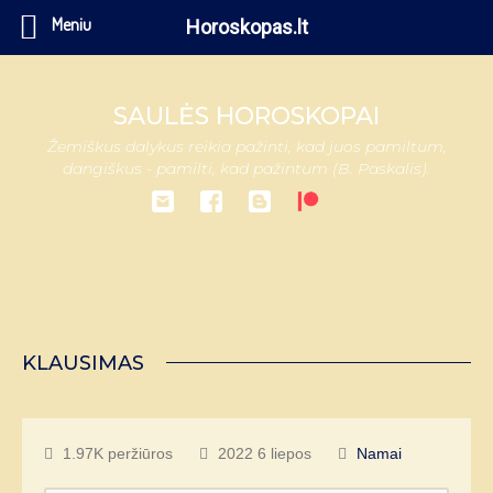
Meniu
Horoskopas.lt
SAULĖS HOROSKOPAI
Žemiškus dalykus reikia pažinti, kad juos pamiltum,
dangiškus - pamilti, kad pažintum (B. Paskalis).
KLAUSIMAS
1.97K peržiūros
2022 6 liepos
Namai