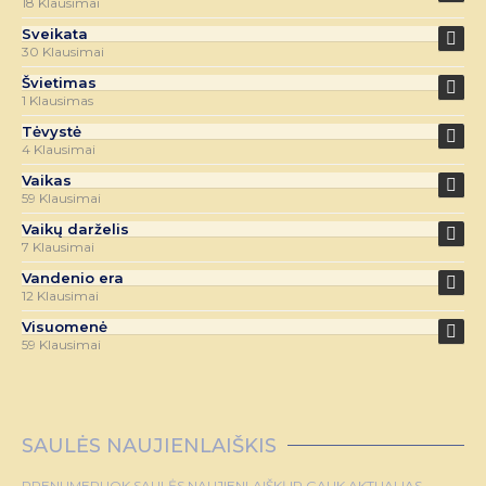
18 Klausimai
Sveikata
30 Klausimai
Švietimas
1 Klausimas
Tėvystė
4 Klausimai
Vaikas
59 Klausimai
Vaikų darželis
7 Klausimai
Vandenio era
12 Klausimai
Visuomenė
59 Klausimai
SAULĖS NAUJIENLAIŠKIS
PRENUMERUOK SAULĖS NAUJIENLAIŠKĮ IR GAUK AKTUALIAS