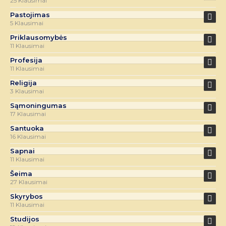
25 Klausimai
Pastojimas
5 Klausimai
Priklausomybės
11 Klausimai
Profesija
11 Klausimai
Religija
3 Klausimai
Sąmoningumas
17 Klausimai
Santuoka
16 Klausimai
Sapnai
11 Klausimai
Šeima
27 Klausimai
Skyrybos
11 Klausimai
Studijos