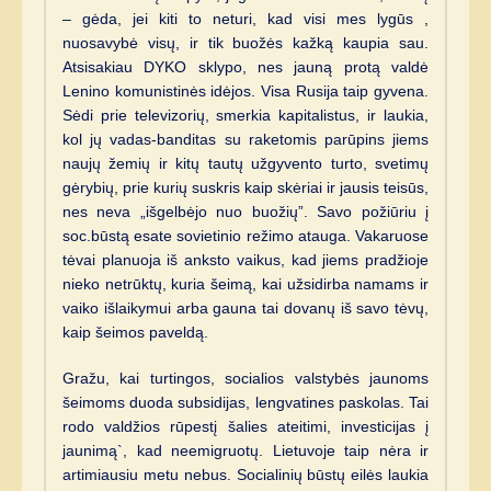
– gėda, jei kiti to neturi, kad visi mes lygūs ,
nuosavybė visų, ir tik buožės kažką kaupia sau.
Atsisakiau DYKO sklypo, nes jauną protą valdė
Lenino komunistinės idėjos. Visa Rusija taip gyvena.
Sėdi prie televizorių, smerkia kapitalistus, ir laukia,
kol jų vadas-banditas su raketomis parūpins jiems
naujų žemių ir kitų tautų užgyvento turto, svetimų
gėrybių, prie kurių suskris kaip skėriai ir jausis teisūs,
nes neva „išgelbėjo nuo buožių”. Savo požiūriu į
soc.būstą esate sovietinio režimo atauga. Vakaruose
tėvai planuoja iš anksto vaikus, kad jiems pradžioje
nieko netrūktų, kuria šeimą, kai užsidirba namams ir
vaiko išlaikymui arba gauna tai dovanų iš savo tėvų,
kaip šeimos paveldą.
Gražu, kai turtingos, socialios valstybės jaunoms
šeimoms duoda subsidijas, lengvatines paskolas. Tai
rodo valdžios rūpestį šalies ateitimi, investicijas į
jaunimą`, kad neemigruotų. Lietuvoje taip nėra ir
artimiausiu metu nebus. Socialinių būstų eilės laukia