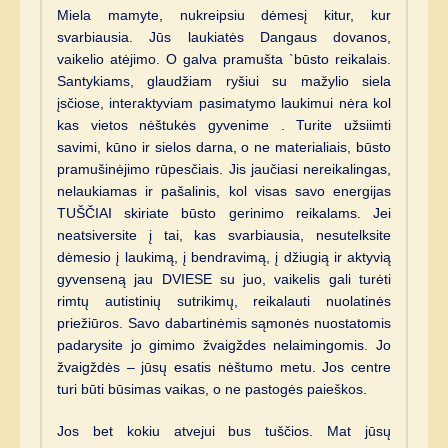
Miela mamyte, nukreipsiu dėmesį kitur, kur
svarbiausia. Jūs laukiatės Dangaus dovanos,
vaikelio atėjimo. O galva pramušta `būsto reikalais.
Santykiams, glaudžiam ryšiui su mažylio siela
įsčiose, interaktyviam pasimatymo laukimui nėra kol
kas vietos nėštukės gyvenime . Turite užsiimti
savimi, kūno ir sielos darna, o ne materialiais, būsto
pramušinėjimo rūpesčiais. Jis jaučiasi nereikalingas,
nelaukiamas ir pašalinis, kol visas savo energijas
TUŠČIAI skiriate būsto gerinimo reikalams. Jei
neatsiversite į tai, kas svarbiausia, nesutelksite
dėmesio į laukimą, į bendravimą, į džiugią ir aktyvią
gyvenseną jau DVIESE su juo, vaikelis gali turėti
rimtų autistinių sutrikimų, reikalauti nuolatinės
priežiūros. Savo dabartinėmis sąmonės nuostatomis
padarysite jo gimimo žvaigždes nelaimingomis. Jo
žvaigždės – jūsų esatis nėštumo metu. Jos centre
turi būti būsimas vaikas, o ne pastogės paieškos.
Jos bet kokiu atvejui bus tuščios. Mat jūsų