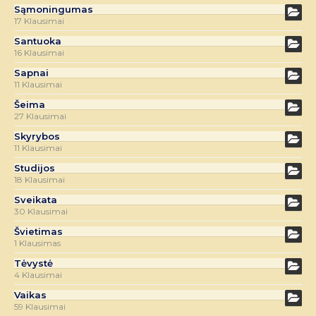
Sąmoningumas
17 Klausimai
Santuoka
16 Klausimai
Sapnai
11 Klausimai
Šeima
27 Klausimai
Skyrybos
11 Klausimai
Studijos
18 Klausimai
Sveikata
30 Klausimai
Švietimas
1 Klausimas
Tėvystė
4 Klausimai
Vaikas
59 Klausimai