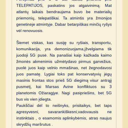
TELEPATIJOS, paskatins jos atgaivinimą. Mat
atlantų laikais bendraujama buvo be materialių
priemonių, telepatiškai. Ta atmintis yra žmonijos
genetinėje atmintyje. Dabar betarpiškas minčių ryšys
vėl renovuosis.
Šiemet viskas, kas susiję su ryšiais, transportu,
komunikacija, yra demonizuojama,įžvelgiama tik
juodoji 5G pusė. Na panašiai kaip kažkada kaimo
žmonės akmenimis užmėtydavo pirmus garvežius,
puolė juos kaip velnio mmašinas, net žegnodavosi
juos pamatę. Lygiai toks pat konservatyvių jėgų
masinis frontas stos prieš 5G diegimą visur antrąjį
pusmetį, kai Marsas Avine konfliktuos su 3
planetomis Ožiaragjye. Nagi pasipriešins, bet 5G
bus vis vien įdiegta.
Paukščiai dėl to neišnyks, prisitaikys, bet taps
agresyvesni, savarankiškesni,vadovausis ne
instinktais , o esamomis aplinkybėmis, atras naujus
skrydžių maršrutus .