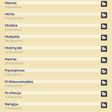
Menas
3 Klausimai
Mirtis
13 Klausimai
Mistika
5 Klausimai
Mokykla
18 Klausimai
Motinystė
14 Klausimai
Namai
25 Klausimai
Pastojimas
5 Klausimai
Priklausomybės
11 Klausimai
Profesija
11 Klausimai
Religija
3 Klausimai