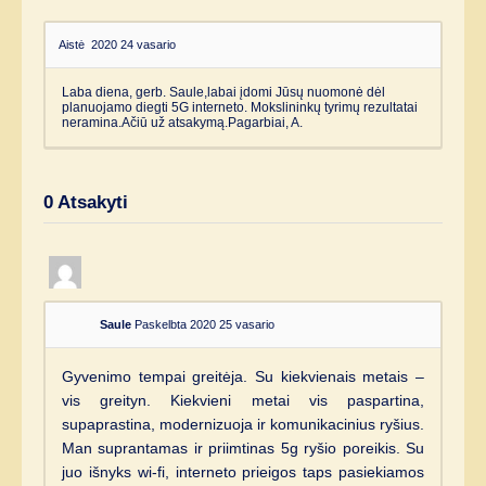
Aistė
2020 24 vasario
Laba diena, gerb. Saule,labai įdomi Jūsų nuomonė dėl
planuojamo diegti 5G interneto. Mokslininkų tyrimų rezultatai
neramina.Ačiū už atsakymą.Pagarbiai, A.
0
Atsakyti
Saule
Paskelbta 2020 25 vasario
Gyvenimo tempai greitėja. Su kiekvienais metais –
vis greityn. Kiekvieni metai vis paspartina,
supaprastina, modernizuoja ir komunikacinius ryšius.
Man suprantamas ir priimtinas 5g ryšio poreikis. Su
juo išnyks wi-fi, interneto prieigos taps pasiekiamos