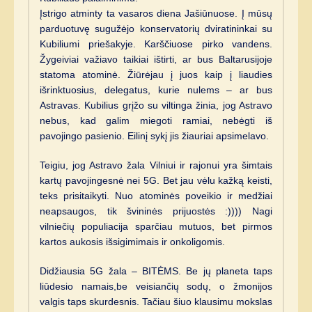
Įstrigo atminty ta vasaros diena Jašiūnuose. Į mūsų
parduotuvę sugužėjo konservatorių dviratininkai su
Kubiliumi priešakyje. Karščiuose pirko vandens.
Žygeiviai važiavo taikiai ištirti, ar bus Baltarusijoje
statoma atominė. Žiūrėjau į juos kaip į liaudies
išrinktuosius, delegatus, kurie nulems – ar bus
Astravas. Kubilius grįžo su viltinga žinia, jog Astravo
nebus, kad galim miegoti ramiai, nebėgti iš
pavojingo pasienio. Eilinį sykį jis žiauriai apsimelavo.
Teigiu, jog Astravo žala Vilniui ir rajonui yra šimtais
kartų pavojingesnė nei 5G. Bet jau vėlu kažką keisti,
teks prisitaikyti. Nuo atominės poveikio ir medžiai
neapsaugos, tik švininės prijuostės :)))) Nagi
vilniečių populiacija sparčiau mutuos, bet pirmos
kartos aukosis išsigimimais ir onkoligomis.
Didžiausia 5G žala – BITĖMS. Be jų planeta taps
liūdesio namais,be veisiančių sodų, o žmonijos
valgis taps skurdesnis. Tačiau šiuo klausimu mokslas