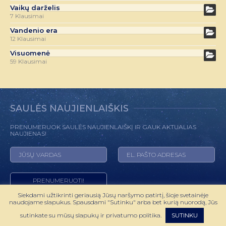
Vaikų darželis
7 Klausimai
Vandenio era
12 Klausimai
Visuomenė
59 Klausimai
SAULĖS NAUJIENLAIŠKIS
PRENUMERUOK SAULĖS NAUJIENLAIŠKĮ IR GAUK AKTUALIAS
NAUJIENAS!
Siekdami užtikrinti geriausią Jūsų naršymo patirtį, šioje svetainėje
naudojame slapukus. Spausdami "Sutinku" arba bet kurią nuorodą, Jūs
© 2022 HOROSKOPAS.LT VISOS TEISĖS SAUGOMOS
sutinkate su mūsų slapukų ir privatumo politika.
SUTINKU
SPRENDIMAS:
WEBMODE.LT