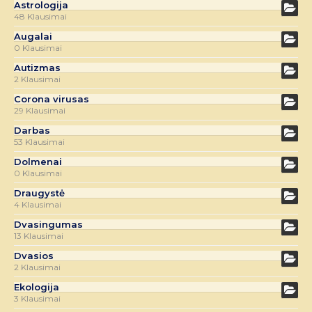
Astrologija
48 Klausimai
Augalai
0 Klausimai
Autizmas
2 Klausimai
Corona virusas
29 Klausimai
Darbas
53 Klausimai
Dolmenai
0 Klausimai
Draugystė
4 Klausimai
Dvasingumas
13 Klausimai
Dvasios
2 Klausimai
Ekologija
3 Klausimai