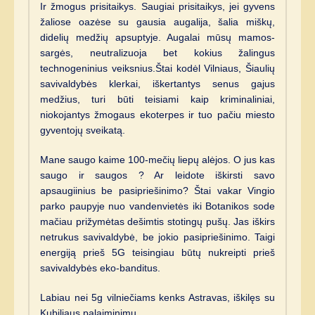
Ir žmogus prisitaikys. Saugiai prisitaikys, jei gyvens
žaliose oazėse su gausia augalija, šalia miškų,
didelių medžių apsuptyje. Augalai mūsų mamos-
sargės, neutralizuoja bet kokius žalingus
technogeninius veiksnius.Štai kodėl Vilniaus, Šiaulių
savivaldybės klerkai, iškertantys senus gajus
medžius, turi būti teisiami kaip kriminaliniai,
niokojantys žmogaus ekoterpes ir tuo pačiu miesto
gyventojų sveikatą.
Mane saugo kaime 100-mečių liepų alėjos. O jus kas
saugo ir saugos ? Ar leidote iškirsti savo
apsaugiinius be pasipriešinimo? Štai vakar Vingio
parko paupyje nuo vandenvietės iki Botanikos sode
mačiau prižymėtas dešimtis stotingų pušų. Jas iškirs
netrukus savivaldybė, be jokio pasipriešinimo. Taigi
energiją prieš 5G teisingiau būtų nukreipti prieš
savivaldybės eko-banditus.
Labiau nei 5g vilniečiams kenks Astravas, iškilęs su
Kubiliaus palaiminimu.