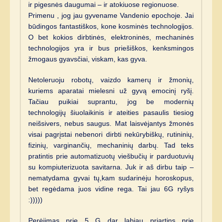
ir pigesnės daugumai – ir atokiuose regionuose.
Primenu , jog jau gyvename Vandenio epochoje. Jai
būdingos fantastiškos, kone kosminės technologijos.
O bet kokios dirbtinės, elektroninės, mechaninės
technologijos yra ir bus priešiškos, kenksmingos
žmogaus gyavsčiai, viskam, kas gyva.
Netoleruoju robotų, vaizdo kamerų ir žmonių,
kuriems aparatai mielesni už gyvą emocinį ryšį.
Tačiau puikiai suprantu, jog be modernių
technologijų šiuolaikinis ir ateities pasaulis tiesiog
neišsivers, nebus saugus. Mat laisvėjantys žmonės
visai pagrįstai nebenori dirbti nekūrybiškų, rutininių,
fizinių, varginančių, mechaninių darbų. Tad teks
pratintis prie automatizuotų viešbučių ir parduotuvių
su kompiuterizuota savitarna. Juk ir aš dirbu taip –
nematydama gyvai tų,kam sudarinėju horoskopus,
bet regėdama juos vidine rega. Tai jau 6G ryšys
:)))))
Perėjimas prie 5 G dar labiau priartins prie