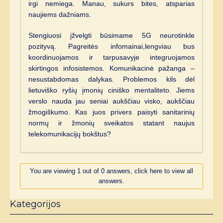
irgi nemiega. Manau, sukurs bites, atsparias
naujiems dažniams.
Stengiuosi įžvelgti būsimame 5G neurotinkle
pozityvą. Pagreitės infomainai,lengviau bus
koordinuojamos ir tarpusavyje integruojamos
skirtingos infosistemos. Komunikacinė pažanga –
nesustabdomas dalykas. Problemos kils dėl
lietuviško ryšių įmonių ciniško mentaliteto. Jiems
verslo nauda jau seniai aukščiau visko, aukščiau
žmogiškumo. Kas juos privers paisyti sanitarinių
normų ir žmonių sveikatos statant naujus
telekomunikacijų bokštus?
You are viewing 1 out of 0 answers, click here to view all
answers.
Kategorijos