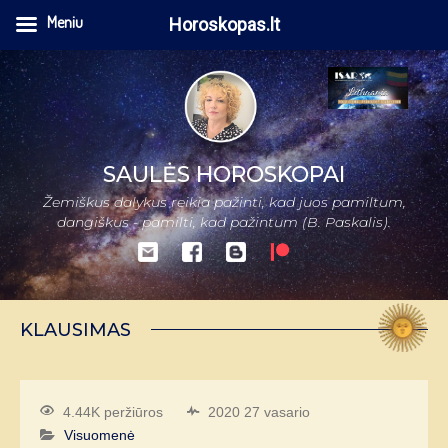
Meniu
Horoskopas.lt
SAULĖS HOROSKOPAI
Žemiškus dalykus reikia pažinti, kad juos pamiltum,
dangiškus - pamilti, kad pažintum (B. Paskalis).
KLAUSIMAS
4.44K peržiūros
2020 27 vasario
Visuomenė