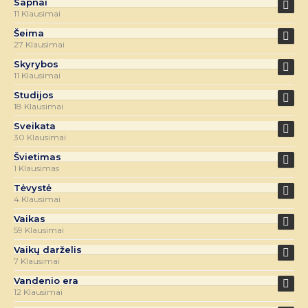
Sapnai
11 Klausimai
Šeima
27 Klausimai
Skyrybos
11 Klausimai
Studijos
18 Klausimai
Sveikata
30 Klausimai
Švietimas
1 Klausimas
Tėvystė
4 Klausimai
Vaikas
59 Klausimai
Vaikų darželis
7 Klausimai
Vandenio era
12 Klausimai