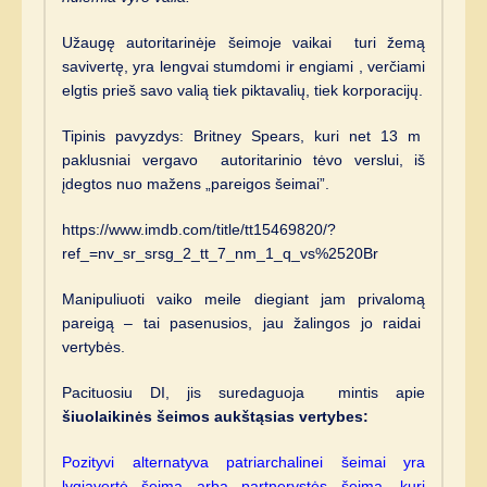
Užaugę autoritarinėje šeimoje vaikai turi žemą
savivertę, yra lengvai stumdomi ir engiami , verčiami
elgtis prieš savo valią tiek piktavalių, tiek korporacijų.
Tipinis pavyzdys: Britney Spears, kuri net 13 m
paklusniai vergavo autoritarinio tėvo verslui, iš
įdegtos nuo mažens „pareigos šeimai”.
https://www.imdb.com/title/tt15469820/?
ref_=nv_sr_srsg_2_tt_7_nm_1_q_vs%2520Br
Manipuliuoti vaiko meile diegiant jam privalomą
pareigą – tai pasenusios, jau žalingos jo raidai
vertybės.
Pacituosiu DI, jis suredaguoja mintis apie
šiuolaikinės šeimos aukštąsias vertybes:
Pozityvi alternatyva patriarchalinei šeimai yra
lygiavertė šeima arba partnerystės šeima, kuri