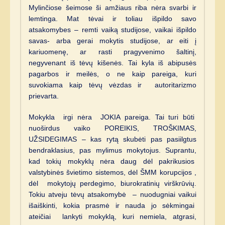
Mylinčiose šeimose ši amžiaus riba nėra svarbi ir
lemtinga. Mat tėvai ir toliau išpildo savo
atsakomybes – remti vaiką studijose, vaikai išpildo
savas- arba gerai mokytis studijose, ar eiti į
kariuomenę, ar rasti pragyvenimo šaltinį,
negyvenant iš tėvų kišenės. Tai kyla iš abipusės
pagarbos ir meilės, o ne kaip pareiga, kuri
suvokiama kaip tėvų vėzdas ir autoritarizmo
prievarta.
Mokykla irgi nėra JOKIA pareiga. Tai turi būti
nuoširdus vaiko POREIKIS, TROŠKIMAS,
UŽSIDEGIMAS – kas rytą skubėti pas pasiilgtus
bendraklasius, pas mylimus mokytojus. Suprantu,
kad tokių mokyklų nėra daug dėl pakrikusios
valstybinės švietimo sistemos, dėl ŠMM korupcijos ,
dėl mokytojų perdegimo, biurokratinių virškrūvių.
Tokiu atveju tėvų atsakomybė – nuodugniai vaikui
išaiškinti, kokia prasmė ir nauda jo sėkmingai
ateičiai lankyti mokyklą, kuri nemiela, atgrasi,