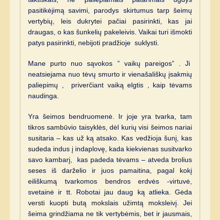
pasitikėjimą savimi, parodys skirtumus tarp šeimų
vertybių, leis dukrytei pačiai pasirinkti, kas jai
draugas, o kas šunkelių pakeleivis. Vaikai turi išmokti
patys pasirinkti, nebijoti pradžioje suklysti.
Mane purto nuo sąvokos ” vaikų pareigos” . Ji
neatsiejama nuo tėvų smurto ir vienašališkų įsakmių
paliepimų , priverčiant vaiką elgtis , kaip tėvams
naudinga.
Yra šeimos bendruomenė. Ir joje yra tvarka, tam
tikros sambūvio taisyklės, dėl kurių visi šeimos nariai
susitaria – kas už ką atsako. Kas vedžioja šunį, kas
sudeda indus į indaplovę, kada kiekvienas susitvarko
savo kambarį, kas padeda tėvams – atveda brolius
seses iš darželio ir juos pamaitina, pagal kokį
eiliškumą tvarkomos bendros erdvės -virtuvė,
svetainė ir tt. Robotai jau daug ką atlieka. Gėda
versti kuopti butą mokslais užimtą moksleivį. Jei
šeima grindžiama ne tik vertybėmis, bet ir jausmais,