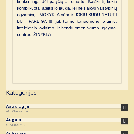
kenksminga dėl patyčių ar smurto. Išaiškinti, kokia
komplikuota ateitis jo laukia, jei neišlaikys valstybinių
egzaminų. MOKYKLA nėra ir JOKIU BŪDU NETURI
BŪTI PAREIGA !!!! juk tai ne kariuomenė, o žinių,
intelektinio lavinimo ir bendruomeniškumo ugdymo
centras, ŽINYKLA .
Kategorijos
Astrologija
48 Klausimai
Augalai
0 Klausimai
Autizmas