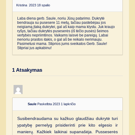
Kristina
2023 18 spalio
Laba diena gerb. Saule, noriu Jūsų patarimo. Dukrytė
bendrauja su pusesere 11 metų, tačiau pastebėjau jos
neigiamą įtaką dukrytei, gal aš kaip mama klystu. Juk kraujo
ryšys, tačiau dukrytės puseserės (iš tėčio pusės) šeimos
vertybės nepriimtinos. Vaikams laisvė be pareigų. Labai
nenoriu prastos ıtakis, o gal aš be reikalo nerimauju.
Pasimetusi mama. Stiprios jums sveikatos Gerb. Saule!
Stipriai jus apkabinu!
1
Atsakymas
Saule
Paskelbta 2023 1 lapkričio
Susibendraudama su kažkuo glaudžiau dukrytė turi
ypatybę pernelyg prisiderinti prie kito elgesio ir
manierų. Kažkiek laikinai supanašėja. Pusseserės