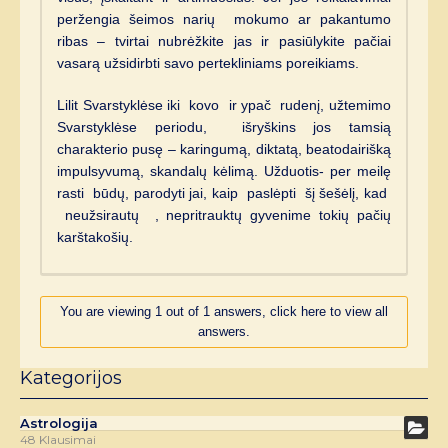
peržengia šeimos narių mokumo ar pakantumo
ribas – tvirtai nubrėžkite jas ir pasiūlykite pačiai
vasarą užsidirbti savo pertekliniams poreikiams.
Lilit Svarstyklėse iki kovo ir ypač rudenį, užtemimo
Svarstyklėse periodu, išryškins jos tamsią
charakterio pusę – karingumą, diktatą, beatodairišką
impulsyvumą, skandalų kėlimą. Užduotis- per meilę
rasti būdų, parodyti jai, kaip paslėpti šį šešėlį, kad
neužsirautų , nepritrauktų gyvenime tokių pačių
karštakošių.
You are viewing 1 out of 1 answers, click here to view all
answers.
Kategorijos
Astrologija
48 Klausimai