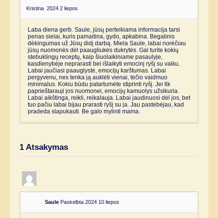
Kristina
2024 2 liepos
Laba diena gerb. Saule, jūsų perteikiama informacija tarsi
penas sielai, kuris pamaitina, gydo, apkabina. Begalinis
dėkingumas už Jūsų didį darbą. Miela Saule, labai norėčiau
jūsų nuomonės dėl paaugliukės dukrytės. Gal turite kokių
stebuklingų receptų, kaip šiuolaikiniame pasaulyje,
kasdienybėje neprarasti bei išlaikyti emocinį ryšį su vaiku.
Labai jaučiasi paauglystė, emocijų karštumas. Labai
pergyvenu, nes tenka ją auklėti vienai, tėčio vaidmuo
minimalus. Kokiu būdu patartumėte stiprinti ryšį. Jei tik
paprieštarauji jos nuomonei, emocijų kamuolys užsikuria.
Labai aikštinga, reikli, reikalauja. Labai jaudinuosi dėl jos, bet
tuo pačiu labai bijau prarasti ryšį su ja. Jau pastebėjau, kad
pradeda slapukauti. Be galo mylinti mama.
1
Atsakymas
Saule
Paskelbta 2024 10 liepos