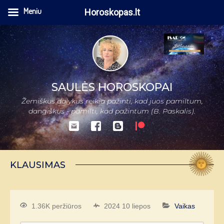
Meniu
Horoskopas.lt
SAULĖS HOROSKOPAI
Žemiškus dalykus reikia pažinti, kad juos pamiltum,
dangiškus - pamilti, kad pažintum (B. Paskalis).
KLAUSIMAS
1.36K peržiūros
2024 10 liepos
Vaikas