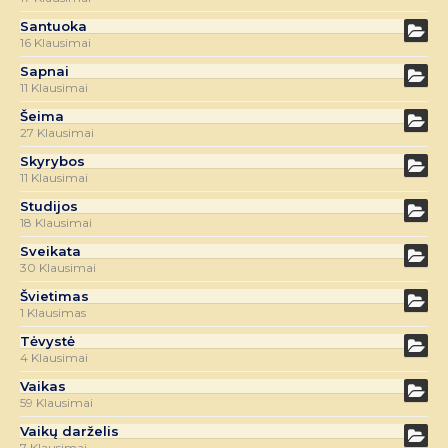
Santuoka
16 Klausimai
Sapnai
11 Klausimai
Šeima
27 Klausimai
Skyrybos
11 Klausimai
Studijos
18 Klausimai
Sveikata
30 Klausimai
Švietimas
1 Klausimas
Tėvystė
4 Klausimai
Vaikas
59 Klausimai
Vaikų darželis
7 Klausimai