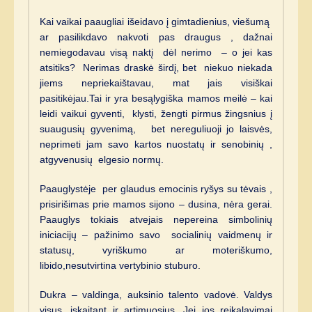
Kai vaikai paaugliai išeidavo į gimtadienius, viešumą
ar pasilikdavo nakvoti pas draugus , dažnai
nemiegodavau visą naktį dėl nerimo – o jei kas
atsitiks? Nerimas draskė širdį, bet niekuo niekada
jiems nepriekaištavau, mat jais visiškai
pasitikėjau.Tai ir yra besąlygiška mamos meilė – kai
leidi vaikui gyventi, klysti, žengti pirmus žingsnius į
suaugusių gyvenimą, bet nereguliuoji jo laisvės,
neprimeti jam savo kartos nuostatų ir senobinių ,
atgyvenusių elgesio normų.
Paauglystėje per glaudus emocinis ryšys su tėvais ,
prisirišimas prie mamos sijono – dusina, nėra gerai.
Paauglys tokiais atvejais nepereina simbolinių
iniciacijų – pažinimo savo socialinių vaidmenų ir
statusų, vyriškumo ar moteriškumo,
libido,nesutvirtina vertybinio stuburo.
Dukra – valdinga, auksinio talento vadovė. Valdys
visus, įskaitant ir artimuosius. Jei jos reikalavimai