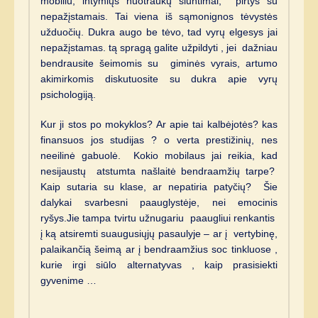
mobiliu, intymiųs nuotraukų siuntimai, pirtys su
nepažįstamais. Tai viena iš sąmonignos tėvystės
užduočių. Dukra augo be tėvo, tad vyrų elgesys jai
nepažįstamas. tą spragą galite užpildyti , jei dažniau
bendrausite šeimomis su giminės vyrais, artumo
akimirkomis diskutuosite su dukra apie vyrų
psichologiją.
Kur ji stos po mokyklos? Ar apie tai kalbėjotės? kas
finansuos jos studijas ? o verta prestižinių, nes
neeilinė gabuolė. Kokio mobilaus jai reikia, kad
nesijaustų atstumta našlaitė bendraamžių tarpe?
Kaip sutaria su klase, ar nepatiria patyčių? Šie
dalykai svarbesni paauglystėje, nei emocinis
ryšys.Jie tampa tvirtu užnugariu paaugliui renkantis
į ką atsiremti suaugusiųjų pasaulyje – ar į vertybinę,
palaikančią šeimą ar į bendraamžius soc tinkluose ,
kurie irgi siūlo alternatyvas , kaip prasisiekti
gyvenime …