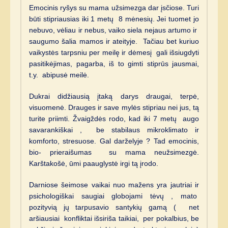
Emocinis ryšys su mama užsimezga dar įsčiose. Turi
būti stipriausias iki 1 metų 8 mėnesių. Jei tuomet jo
nebuvo, vėliau ir nebus, vaiko siela nejaus artumo ir
saugumo šalia mamos ir ateityje. Tačiau bet kuriuo
vaikystės tarpsniu per meilę ir dėmesį gali išsiugdyti
pasitikėjimas, pagarba, iš to gimti stiprūs jausmai,
t.y. abipusė meilė.
Dukrai didžiausią įtaką darys draugai, terpė,
visuomenė. Drauges ir save mylės stipriau nei jus, tą
turite priimti. Žvaigždės rodo, kad iki 7 metų augo
savarankiškai , be stabilaus mikroklimato ir
komforto, stresuose. Gal darželyje ? Tad emocinis,
bio- prieraišumas su mama neužsimezgė.
Karštakošė, ūmi paauglystė irgi tą įrodo.
Darniose šeimose vaikai nuo mažens yra jautriai ir
psichologiškai saugiai globojami tėvų , mato
pozityvią jų tarpusavio santykių gamą ( net
aršiausiai konfliktai išsiriša taikiai, per pokalbius, be