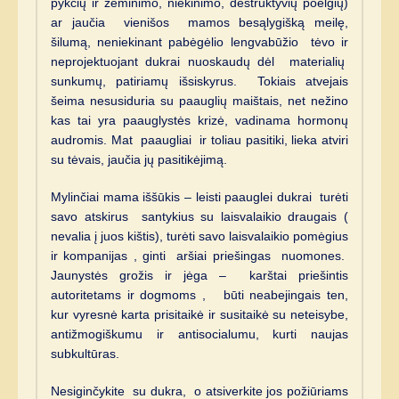
pykčių ir žeminimo, niekinimo, destruktyvių poelgių)
ar jaučia vienišos mamos besąlygišką meilę,
šilumą, neniekinant pabėgėlio lengvabūžio tėvo ir
neprojektuojant dukrai nuoskaudų dėl materialių
sunkumų, patiriamų išsiskyrus. Tokiais atvejais
šeima nesusiduria su paauglių maištais, net nežino
kas tai yra paauglystės krizė, vadinama hormonų
audromis. Mat paaugliai ir toliau pasitiki, lieka atviri
su tėvais, jaučia jų pasitikėjimą.
Mylinčiai mama iššūkis – leisti paauglei dukrai turėti
savo atskirus santykius su laisvalaikio draugais (
nevalia į juos kištis), turėti savo laisvalaikio pomėgius
ir kompanijas , ginti aršiai priešingas nuomones.
Jaunystės grožis ir jėga – karštai priešintis
autoritetams ir dogmoms , būti neabejingais ten,
kur vyresnė karta prisitaikė ir susitaikė su neteisybe,
antižmogiškumu ir antisocialumu, kurti naujas
subkultūras.
Nesiginčykite su dukra, o atsiverkite jos požiūriams