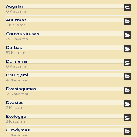
Augalai
0 Klausimai
Autizmas
2 Klausimai
Corona virusas
29 Klausimai
Darbas
53 Klausimai
Dolmenai
0 Klausimai
Draugystė
4 Klausimai
Dvasingumas
13 Klausimai
Dvasios
2 Klausimai
Ekologija
3 Klausimai
Gimdymas
11 Klausimai