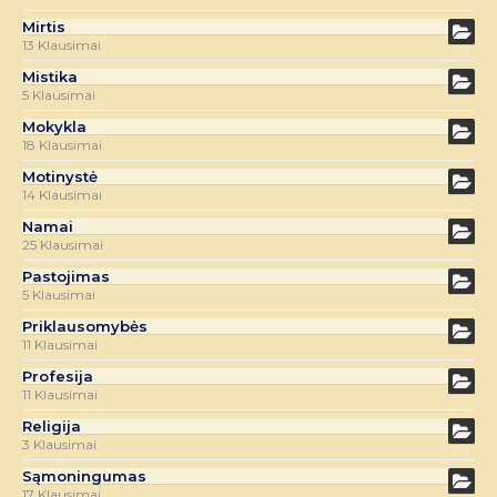
Mirtis
13 Klausimai
Mistika
5 Klausimai
Mokykla
18 Klausimai
Motinystė
14 Klausimai
Namai
25 Klausimai
Pastojimas
5 Klausimai
Priklausomybės
11 Klausimai
Profesija
11 Klausimai
Religija
3 Klausimai
Sąmoningumas
17 Klausimai