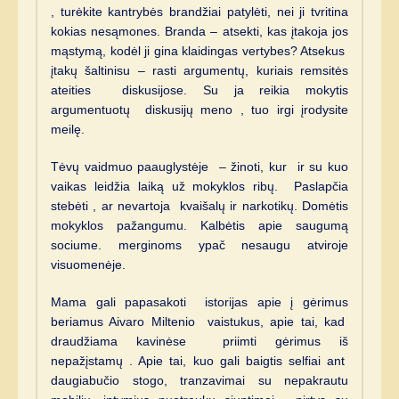
, turėkite kantrybės brandžiai patylėti, nei ji tvritina
kokias nesąmones. Branda – atsekti, kas įtakoja jos
mąstymą, kodėl ji gina klaidingas vertybes? Atsekus
įtakų šaltinisu – rasti argumentų, kuriais remsitės
ateities diskusijose. Su ja reikia mokytis
argumentuotų diskusijų meno , tuo irgi įrodysite
meilę.
Tėvų vaidmuo paauglystėje – žinoti, kur ir su kuo
vaikas leidžia laiką už mokyklos ribų. Paslapčia
stebėti , ar nevartoja kvaišalų ir narkotikų. Domėtis
mokyklos pažangumu. Kalbėtis apie saugumą
sociume. merginoms ypač nesaugu atviroje
visuomenėje.
Mama gali papasakoti istorijas apie į gėrimus
beriamus Aivaro Miltenio vaistukus, apie tai, kad
draudžiama kavinėse priimti gėrimus iš
nepažįstamų . Apie tai, kuo gali baigtis selfiai ant
daugiabučio stogo, tranzavimai su nepakrautu