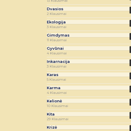
13 Klausimai
Dvasios
2 Klausimai
Ekologija
3 Klausimai
Gimdymas
11 Klausimai
Gyvūnai
4 Klausimai
Inkarnacija
3 Klausimai
Karas
5 Klausimai
Karma
4 Klausimai
Kelionė
10 Klausimai
Kita
29 Klausimai
Krizė