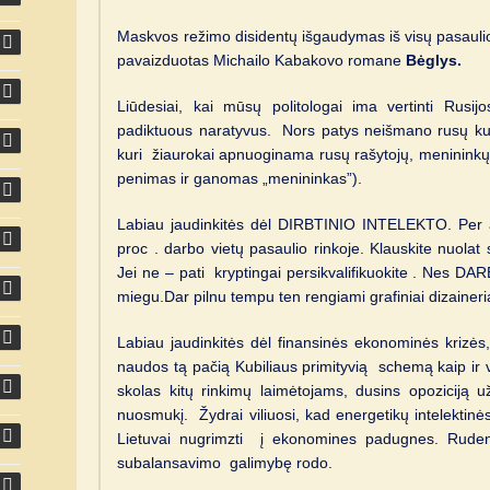
Maskvos režimo disidentų išgaudymas iš visų pasaulio
pavaizduotas Michailo Kabakovo romane
Bėglys.
Liūdesiai, kai mūsų politologai ima vertinti Rus
padiktuous naratyvus. Nors patys neišmano rusų kult
kuri žiaurokai apnuoginama rusų rašytojų, menininkų 
penimas ir ganomas „menininkas”).
Labiau jaudinkitės dėl DIRBTINIO INTELEKTO. Per 
proc . darbo vietų pasaulio rinkoje. Klauskite nuolat s
Jei ne – pati kryptingai persikvalifikuokite . Nes D
miegu.Dar pilnu tempu ten rengiami grafiniai dizaineria
Labiau jaudinkitės dėl finansinės ekonominės krizės,
naudos tą pačią Kubiliaus primityvią schemą kaip ir v
skolas kitų rinkimų laimėtojams, dusins opoziciją
nuosmukį. Žydrai viliuosi, kad energetikų intelektin
Lietuvai nugrimzti į ekonomines padugnes. Rude
subalansavimo galimybę rodo.