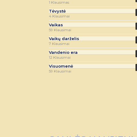
1 Klausimas
Tėvystė
4 Klausimai
Vaikas
59 Klausimai
Vaikų darželis
7 Klausimai
Vandenio era
12 Klausimai
Visuomenė
59 Klausimai