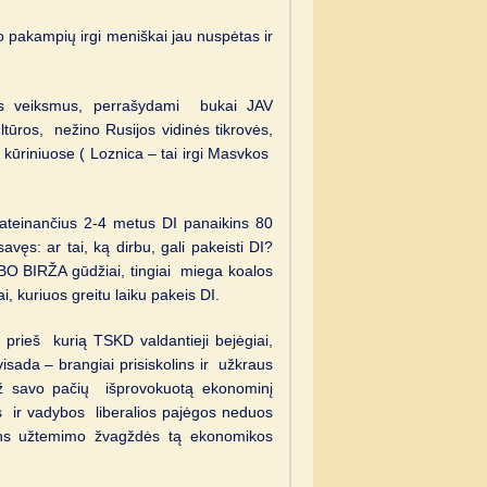
 pakampių irgi meniškai jau nuspėtas ir
ijos veiksmus, perrašydami bukai JAV
ūros, nežino Rusijos vidinės tikrovės,
kūriniuose ( Loznica – tai irgi Masvkos
ateinančius 2-4 metus DI panaikins 80
avęs: ar tai, ką dirbu, gali pakeisti DI?
ARBO BIRŽA gūdžiai, tingiai miega koalos
i, kuriuos greitu laiku pakeis DI.
 prieš kurią TSKD valdantieji bejėgiai,
isada – brangiai prisiskolins ir užkraus
 už savo pačių išprovokuotą ekonominį
ės ir vadybos liberalios pajėgos neduos
ns užtemimo žvagždės tą ekonomikos