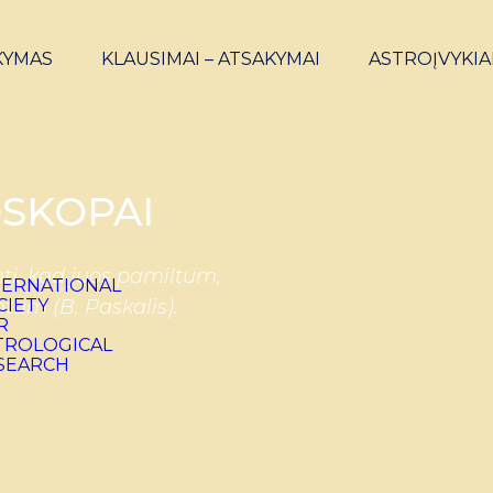
KYMAS
KLAUSIMAI – ATSAKYMAI
ASTROĮVYKIA
SKOPAI
ti, kad juos pamiltum,
ntum (B. Paskalis).