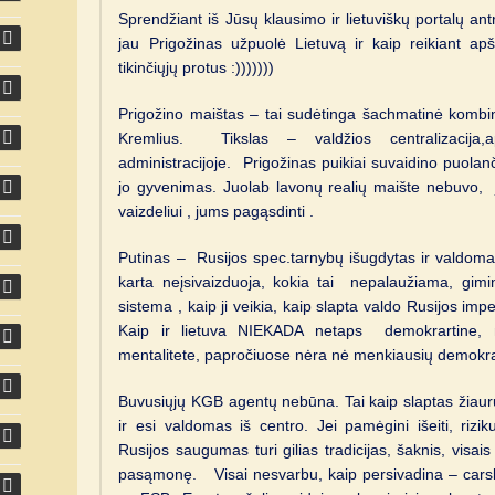
Sprendžiant iš Jūsų klausimo ir lietuviškų portalų ant
jau Prigožinas užpuolė Lietuvą ir kaip reikiant a
tikinčiųjų protus :)))))))
Prigožino maištas – tai sudėtinga šachmatinė kombin
Kremlius. Tikslas – valdžios centralizacija
administracijoje. Prigožinas puikiai suvaidino puola
jo gyvenimas. Juolab lavonų realių maište nebuvo, ji
vaizdeliui , jums pagąsdinti .
Putinas – Rusijos spec.tarnybų išugdytas ir valdo
karta neįsivaizduoja, kokia tai nepalaužiama, giminy
sistema , kaip ji veikia, kaip slapta valdo Rusijos im
Kaip ir lietuva NIEKADA netaps demokrartine, n
mentalitete, papročiuose nėra nė menkiausių demokr
Buvusiųjų KGB agentų nebūna. Tai kaip slaptas žiauru
ir esi valdomas iš centro. Jei pamėgini išeiti, riz
Rusijos saugumas turi gilias tradicijas, šaknis, visa
pasąmonę. Visai nesvarbu, kaip persivadina – carsk