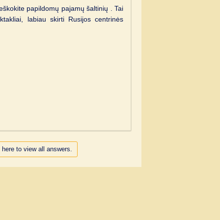
eškokite papildomų pajamų šaltinių . Tai
akliai, labiau skirti Rusijos centrinės
 here to view all answers.