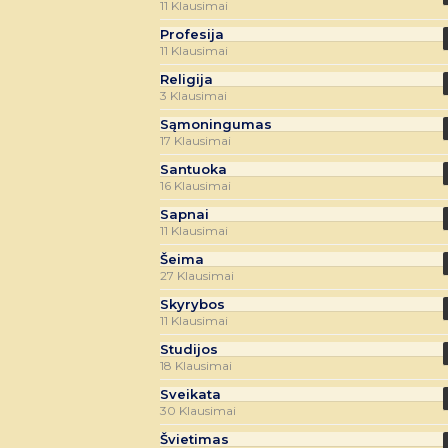
11 Klausimai
Profesija
11 Klausimai
Religija
3 Klausimai
Sąmoningumas
17 Klausimai
Santuoka
16 Klausimai
Sapnai
11 Klausimai
Šeima
27 Klausimai
Skyrybos
11 Klausimai
Studijos
18 Klausimai
Sveikata
30 Klausimai
Švietimas