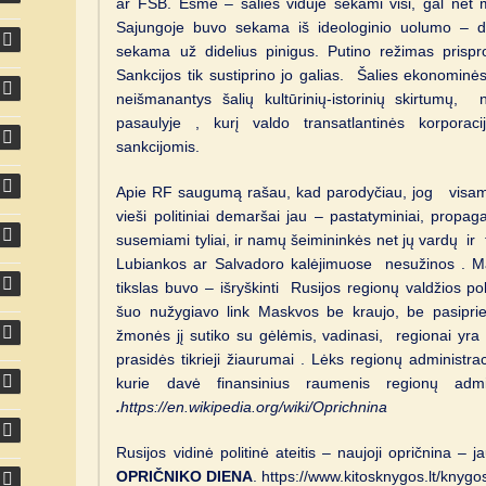
ar FSB. Esmė – šalies viduje sekami visi, gal net 
Sajungoje buvo sekama iš ideologinio uolumo – 
sekama už didelius pinigus. Putino režimas prisprog
Sankcijos tik sustiprino jo galias. Šalies ekonominės g
neišmanantys šalių kultūrinių-istorinių skirtumų, n
pasaulyje , kurį valdo transatlantinės korpora
sankcijomis.
Apie RF saugumą rašau, kad parodyčiau, jog visame 
vieši politiniai demaršai jau – pastatyminiai, propaga
susemiami tyliai, ir namų šeimininkės net jų vardų i
Lubiankos ar Salvadoro kalėjimuose nesužinos . M
tikslas buvo – išryškinti Rusijos regionų valdžios pol
šuo nužygiavo link Maskvos be kraujo, be pasipri
žmonės jį sutiko su gėlėmis, vadinasi, regionai y
prasidės tikrieji žiaurumai . Lėks regionų administra
kurie davė finansinius raumenis regionų adm
.
https://en.wikipedia.org/wiki/Oprichnina
Rusijos vidinė politinė ateitis – naujoji opričnina 
OPRIČNIKO DIENA
.
https://www.kitosknygos.lt/knygo