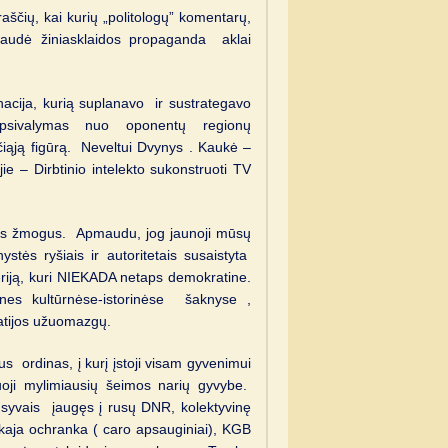
raščių, kai kurių „politologų” komentarų,
pšaudė žiniasklaidos propaganda aklai
acija, kurią suplanavo ir sustrategavo
,apsivalymas nuo oponentų regionų
nčiąją figūrą. Neveltui Dvynys . Kaukė –
e – Dirbtinio intelekto sukonstruoti TV
mas žmogus. Apmaudu, jog jaunoji mūsų
stės ryšiais ir autoritetais susaistyta
periją, kuri NIEKADA netaps demokratine.
es kultūrnėse-istorinėse šaknyse ,
atijos užuomazgų.
s ordinas, į kurį įstoji visam gyvenimui
ikuoji mylimiausių šeimos narių gyvybe.
is syvais įaugęs į rusų DNR, kolektyvinę
aja ochranka ( caro apsauginiai), KGB