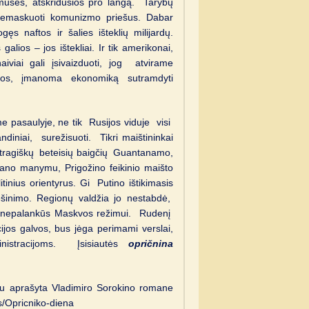
musės, atskridusios pro langą. Tarybų
demaskuoti komunizmo priešus. Dabar
ęs naftos ir šalies išteklių milijardų.
alios – jos ištekliai. Ir tik amerikonai,
aiviai gali įsivaizduoti, jog atvirame
cijos, įmanoma ekonomiką sutramdyti
pasaulyje, ne tik Rusijos viduje visi
ndiniai, surežisuoti. Tikri maištininkai
r tragiškų beteisių baigčių Guantanamo,
ano manymu, Prigožino feikinio maišto
itinius orientyrus. Gi Putino ištikimasis
ešinimo. Regionų valdžia jo nestabdė,
ra nepalankūs Maskvos režimui. Rudenį
cijos galvos, bus jėga perimami verslai,
inistracijoms. Įsisiautės
opričnina
– jau aprašyta Vladimiro Sorokino romane
s/Opricniko-diena