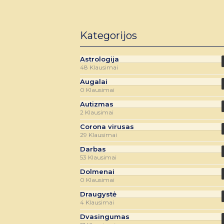
Kategorijos
Astrologija
48 Klausimai
Augalai
0 Klausimai
Autizmas
2 Klausimai
Corona virusas
29 Klausimai
Darbas
53 Klausimai
Dolmenai
0 Klausimai
Draugystė
4 Klausimai
Dvasingumas