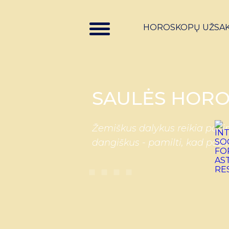
HOROSKOPŲ UŽSA
SAULĖS HORO
Žemiškus dalykus reikia pažin
dangiškus - pamilti, kad paži