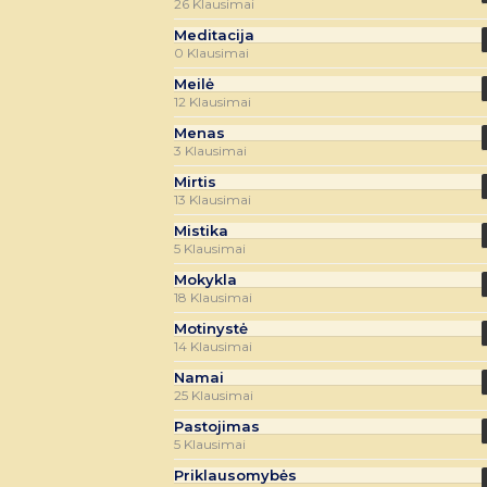
26 Klausimai
Meditacija
0 Klausimai
Meilė
12 Klausimai
Menas
3 Klausimai
Mirtis
13 Klausimai
Mistika
5 Klausimai
Mokykla
18 Klausimai
Motinystė
14 Klausimai
Namai
25 Klausimai
Pastojimas
5 Klausimai
Priklausomybės