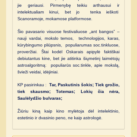
jie geriausi. Pirmenybę teikiu arthausui ir
intelektualiam kinui, bet jo tenka ieškoti
Scanoramoje, mokamose platformose.
Šio pavasario visuose festivaliuose „ant bangos” –
nauji vardai, mokslo temos, technologijos, karas,
kūrybingumo pliūpsnis, populiarumas soc.tinkluose,
proveržiai. Štai kodėl Oskarais apipylė faktiškai
debiutantus kine, bet jie atitinka šiųmetinį laimėtojų
astroalgoritmą: populiarūs soc.tinkle, apie mokslą,
švieži veidai, idėjiniai.
KP pasirinkau :
Tar, Paskutinis šokis; Tiek grožio,
tiek skausmo; Totemas; Lokių čia nėra,
Saulėlydžio bulvaras;
Žiūriu kiną kaip kino mylėtoja dėl intelektinio,
estetinio ir dvasinio peno, ne kaip astrologė.