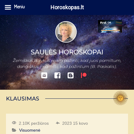
Meniu
Horoskopas.lt
SAULĖS HOROSKOPAI
Žemiškus dalykus reikia pažinti, kad juos pamiltum,
dangiškus - pamilti, kad pažintum (B. Paskalis).
KLAUSIMAS
2.10K peržiūros
2023 15 kovo
Visuomenė