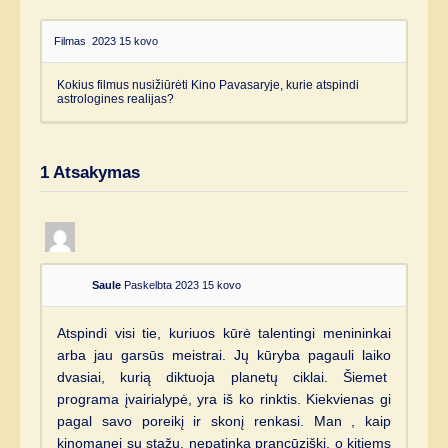
Filmas
2023 15 kovo
Kokius filmus nusižiūrėti Kino Pavasaryje, kurie atspindi
astrologines realijas?
1
Atsakymas
Saule
Paskelbta 2023 15 kovo
Atspindi visi tie, kuriuos kūrė talentingi menininkai
arba jau garsūs meistrai. Jų kūryba pagauli laiko
dvasiai, kurią diktuoja planetų ciklai. Šiemet
programa įvairialypė, yra iš ko rinktis. Kiekvienas gi
pagal savo poreikį ir skonį renkasi. Man , kaip
kinomanei su stažu, nepatinka prancūziški, o kitiems