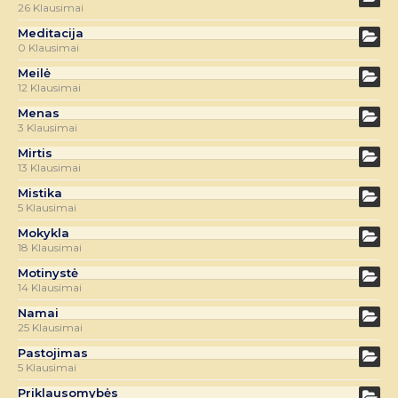
26 Klausimai
Meditacija
0 Klausimai
Meilė
12 Klausimai
Menas
3 Klausimai
Mirtis
13 Klausimai
Mistika
5 Klausimai
Mokykla
18 Klausimai
Motinystė
14 Klausimai
Namai
25 Klausimai
Pastojimas
5 Klausimai
Priklausomybės