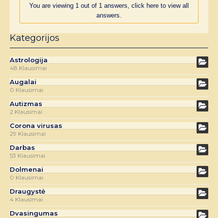
You are viewing 1 out of 1 answers, click here to view all
answers.
Kategorijos
Astrologija
48 Klausimai
Augalai
0 Klausimai
Autizmas
2 Klausimai
Corona virusas
29 Klausimai
Darbas
53 Klausimai
Dolmenai
0 Klausimai
Draugystė
4 Klausimai
Dvasingumas