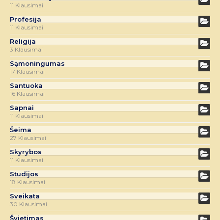
11 Klausimai
Profesija
11 Klausimai
Religija
3 Klausimai
Sąmoningumas
17 Klausimai
Santuoka
16 Klausimai
Sapnai
11 Klausimai
Šeima
27 Klausimai
Skyrybos
11 Klausimai
Studijos
18 Klausimai
Sveikata
30 Klausimai
Švietimas