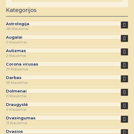
Kategorijos
Astrologija
48 Klausimai
Augalai
0 Klausimai
Autizmas
2 Klausimai
Corona virusas
29 Klausimai
Darbas
53 Klausimai
Dolmenai
0 Klausimai
Draugystė
4 Klausimai
Dvasingumas
13 Klausimai
Dvasios