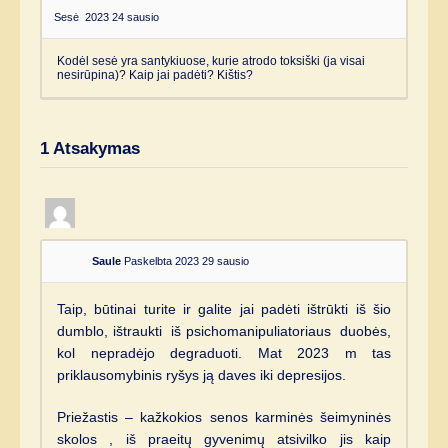
Sesė
2023 24 sausio
Kodėl sesė yra santykiuose, kurie atrodo toksiški (ja visai
nesirūpina)? Kaip jai padėti? Kištis?
1
Atsakymas
Saule
Paskelbta 2023 29 sausio
Taip, būtinai turite ir galite jai padėti ištrūkti iš šio
dumblo, ištraukti iš psichomanipuliatoriaus duobės,
kol nepradėjo degraduoti. Mat 2023 m tas
priklausomybinis ryšys ją daves iki depresijos.
Priežastis – kažkokios senos karminės šeimyninės
skolos , iš praeitų gyvenimų atsivilko jis kaip