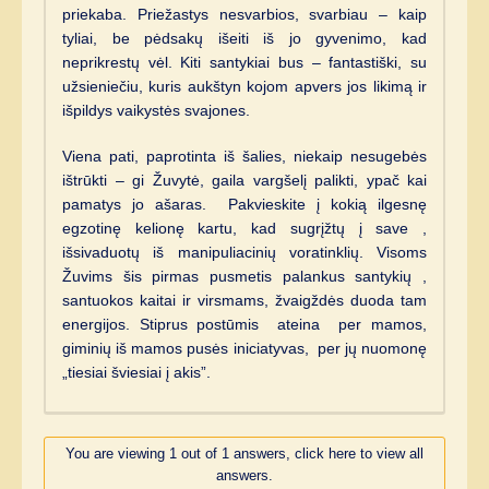
priekaba. Priežastys nesvarbios, svarbiau – kaip
tyliai, be pėdsakų išeiti iš jo gyvenimo, kad
neprikrestų vėl. Kiti santykiai bus – fantastiški, su
užsieniečiu, kuris aukštyn kojom apvers jos likimą ir
išpildys vaikystės svajones.
Viena pati, paprotinta iš šalies, niekaip nesugebės
ištrūkti – gi Žuvytė, gaila vargšelį palikti, ypač kai
pamatys jo ašaras. Pakvieskite į kokią ilgesnę
egzotinę kelionę kartu, kad sugrįžtų į save ,
išsivaduotų iš manipuliacinių voratinklių. Visoms
Žuvims šis pirmas pusmetis palankus santykių ,
santuokos kaitai ir virsmams, žvaigždės duoda tam
energijos. Stiprus postūmis ateina per mamos,
giminių iš mamos pusės iniciatyvas, per jų nuomonę
„tiesiai šviesiai į akis”.
You are viewing 1 out of 1 answers, click here to view all
answers.