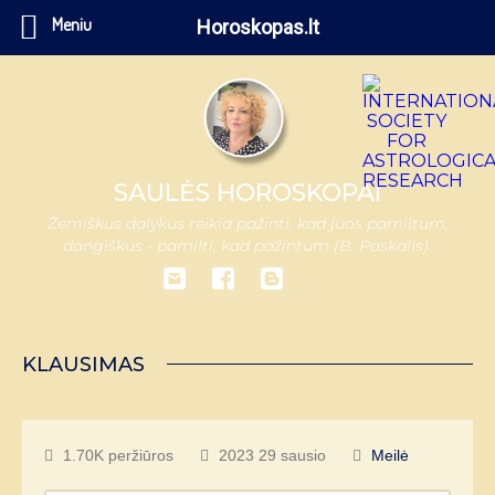
Meniu
Horoskopas.lt
SAULĖS HOROSKOPAI
Žemiškus dalykus reikia pažinti, kad juos pamiltum,
dangiškus - pamilti, kad pažintum (B. Paskalis).
KLAUSIMAS
1.70K peržiūros
2023 29 sausio
Meilė