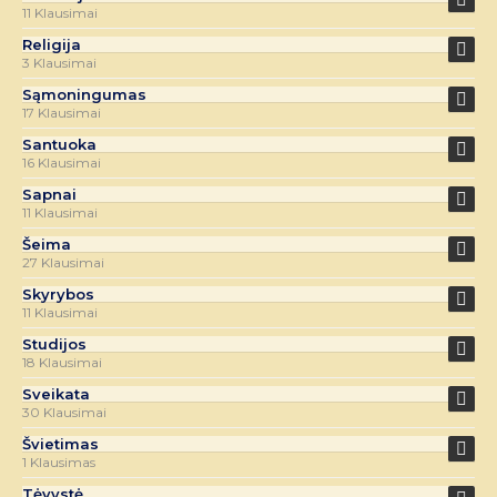
11 Klausimai
Religija
3 Klausimai
Sąmoningumas
17 Klausimai
Santuoka
16 Klausimai
Sapnai
11 Klausimai
Šeima
27 Klausimai
Skyrybos
11 Klausimai
Studijos
18 Klausimai
Sveikata
30 Klausimai
Švietimas
1 Klausimas
Tėvystė