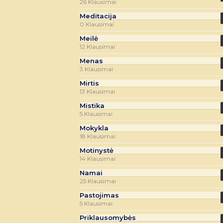
26 Klausimai
Meditacija
0 Klausimai
Meilė
12 Klausimai
Menas
3 Klausimai
Mirtis
13 Klausimai
Mistika
5 Klausimai
Mokykla
18 Klausimai
Motinystė
14 Klausimai
Namai
25 Klausimai
Pastojimas
5 Klausimai
Priklausomybės