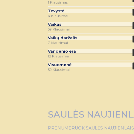
1 Klausimas
Tėvystė
4 Klausimai
Vaikas
59 Klausimai
Vaikų darželis
7 Klausimai
Vandenio era
12 Klausimai
Visuomenė
59 Klausimai
SAULĖS NAUJIENL
PRENUMERUOK SAULĖS NAUJIENLAIŠKĮ