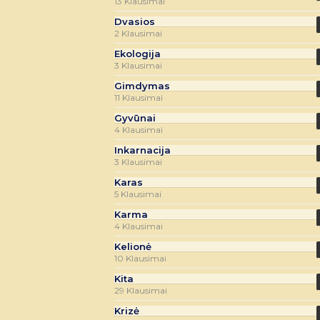
13 Klausimai
Dvasios
2 Klausimai
Ekologija
3 Klausimai
Gimdymas
11 Klausimai
Gyvūnai
4 Klausimai
Inkarnacija
3 Klausimai
Karas
5 Klausimai
Karma
4 Klausimai
Kelionė
10 Klausimai
Kita
29 Klausimai
Krizė