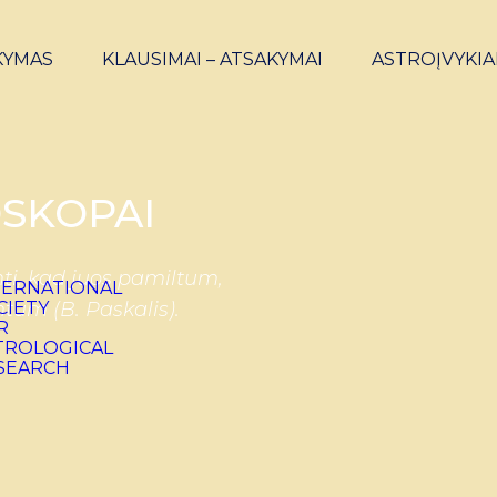
KYMAS
KLAUSIMAI – ATSAKYMAI
ASTROĮVYKIA
SKOPAI
ti, kad juos pamiltum,
ntum (B. Paskalis).