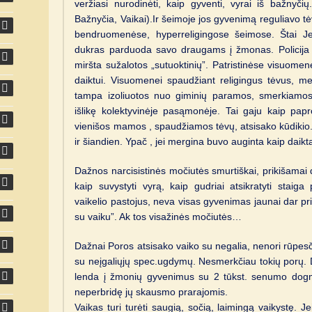
veržiasi nurodinėti, kaip gyventi, vyrai iš bažnyč
Bažnyčia, Vaikai).Ir šeimoje jos gyvenimą reguliavo tėva
bendruomenėse, hyperreligingose šeimose. Štai 
dukras parduoda savo draugams į žmonas. Policija s
miršta sužalotos „sutuoktinių”. Patristinėse visuomen
daiktui. Visuomenei spaudžiant religingus tėvus, merg
tampa izoliuotos nuo giminių paramos, smerkiamos
išlikę kolektyvinėje pasąmonėje. Tai gaju kaip papr
vienišos mamos , spaudžiamos tėvų, atsisako kūdikio.
ir šiandien. Ypač , jei mergina buvo auginta kaip daik
Dažnos narcisistinės močiutės smurtiškai, prikišamai 
kaip suvystyti vyrą, kaip gudriai atsikratyti staiga 
vaikelio pastojus, neva visas gyvenimas jaunai dar p
su vaiku”. Ak tos visažinės močiutės…
Dažnai Poros atsisako vaiko su negalia, nenori rūpesči
su neįgaliųjų spec.ugdymų. Nesmerkčiau tokių porų. 
lenda į žmonių gyvenimus su 2 tūkst. senumo dogm
neperbridę jų skausmo prarajomis.
Vaikas turi turėti saugią, sočią, laimingą vaikystę. Je