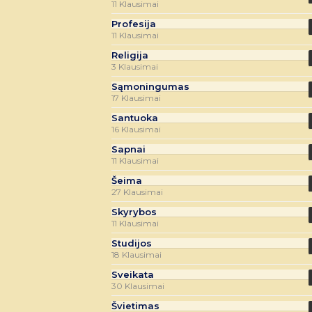
11 Klausimai
Profesija
11 Klausimai
Religija
3 Klausimai
Sąmoningumas
17 Klausimai
Santuoka
16 Klausimai
Sapnai
11 Klausimai
Šeima
27 Klausimai
Skyrybos
11 Klausimai
Studijos
18 Klausimai
Sveikata
30 Klausimai
Švietimas