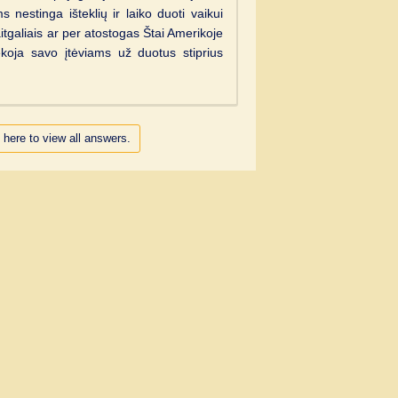
 nestinga išteklių ir laiko duoti vaikui
aitgaliais ar per atostogas Štai Amerikoje
koja savo įtėviams už duotus stiprius
 here to view all answers.