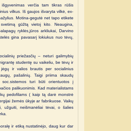
išgyvenimas verčia tam tikras rūšis
rinius vilkus. Iš gaujos išvaryta vilkė, ex-
mažylius. Motina-gegutė net tapo etikete
 svetimą gūžtą vietoj kito. Neaugina,
alapagų ryklės,jūros arkliukai, Darvino
 patelės gina pavasarį lokiukus nuo tėvų,
ocialinių priežasčių – neturi galimybių
emigrantę studentę su vaikeliu, be tėvų ir
ėgų ir valios brautis per socialinius
augų, pašalinių. Taigi priima skaudų
soc.sistemos turi būti orientuotos į
ačios palikuonimis. Kad materialistams
ikų pedofilams ( kaip tą darė monstrė
rgijai žemės ūkyje ar fabrikuose. Vaikų
, užguiti, neišmanėliai tėvai, o šalies
rka.
oralę ir etiką nustatinėjo, daug kur dar