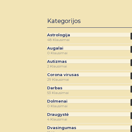
Kategorijos
Astrologija
48 Klausimai
Augalai
0 Klausimai
Autizmas
2 Klausimai
Corona virusas
29 Klausimai
Darbas
53 Klausimai
Dolmenai
0 Klausimai
Draugystė
4 Klausimai
Dvasingumas