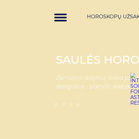
HOROSKOPŲ UŽSA
SAULĖS HORO
Žemiškus dalykus reikia pažin
dangiškus - pamilti, kad paži