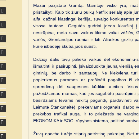
Mažai pažįstate Gamtą. Gamtoje visko yra, mat 
prisitaikyti. Kaip tik žiūriu puikų Netflix serialą apie jū
alfa, dažnai klastingai keršija, suvalgo konkurentės 
visose tautose. Gegutės gudriai įdeda kiaušinį į
nesirūpina, meta savo vaikus likimo valiai vėžlės, G
varlės, Grenlandijos ruoniai ir kiti. Aliaskos grizlių
kurie išbadėję skuba juos suėsti.
Didžioji dalis tėvų palieka vaikus dėl ekonominių-s
išmaitinti ir pasirūpinti. Įsivaizduokite jauną vienišą 
giminių, be darbo ir santaupų. Ne kiekviena turi j
popierizmus paramos ar prašinėti pagalbos iš dr
sprendimą dėl saugesnės kūdikio ateities. Visos 
pažeidžiamas mamas, kad jos sugebėtų pasirūpinti p
beširdžiams tėvams nekiltų pagundų pardavinėti va
Laimutė Stankūnaitė), prekeiviams organais, darbo ve
prekybos trafikai auga. Ir to priežastis ne vargingi
EKONOMIKA ir SOC. rūpybos sistema, politinė santva
Žuvų epocha turėjo stiprią patristinę pakraipą. Net m