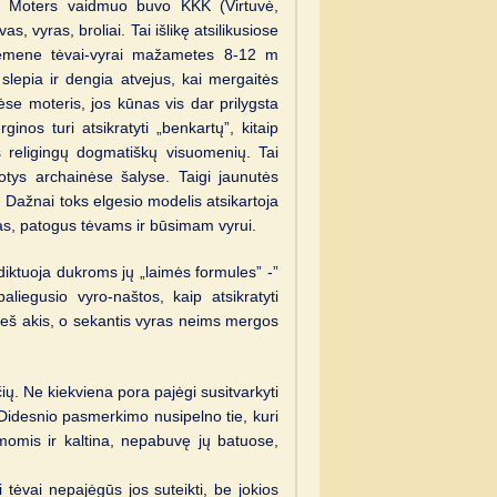
ių. Moters vaidmuo buvo KKK (Virtuvė,
s, vyras, broliai. Tai išlikę atsilikusiose
Jemene tėvai-vyrai mažametes 8-12 m
lepia ir dengia atvejus, kai mergaitės
ėse moteris, jos kūnas vis dar prilygsta
inos turi atsikratyti „benkartų”, kitaip
 religingų dogmatiškų visuomenių. Tai
otys archainėse šalyse. Taigi jaunutės
 Dažnai toks elgesio modelis atsikartoja
tas, patogus tėvams ir būsimam vyrui.
diktuoja dukroms jų „laimės formules” -”
paliegusio vyro-naštos, kaip atsikratyti
rieš akis, o sekantis vyras neims mergos
ų. Ne kiekviena pora pajėgi susitvarkyti
Didesnio pasmerkimo nusipelno tie, kuri
omis ir kaltina, nepabuvę jų batuose,
i tėvai nepajėgūs jos suteikti, be jokios