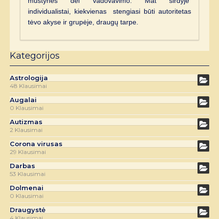
muštynės dėl vadovavimo. Mat širdyje
individualistai, kiekvienas stengiasi būti autoritetas
tėvo akyse ir grupėje, draugų tarpe.
Kategorijos
Astrologija
48 Klausimai
Augalai
0 Klausimai
Autizmas
2 Klausimai
Corona virusas
29 Klausimai
Darbas
53 Klausimai
Dolmenai
0 Klausimai
Draugystė
4 Klausimai