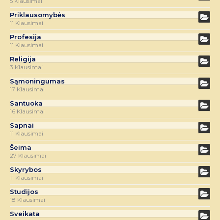
5 Klausimai
Priklausomybės
11 Klausimai
Profesija
11 Klausimai
Religija
3 Klausimai
Sąmoningumas
17 Klausimai
Santuoka
16 Klausimai
Sapnai
11 Klausimai
Šeima
27 Klausimai
Skyrybos
11 Klausimai
Studijos
18 Klausimai
Sveikata