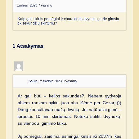
Emilijus
2023 7 vasario
Kaip gali skirtis pomėgiai ir charakteris dvynukų,kurie gimsta
tik sekundžių skirtumu?
1
Atsakymas
Saule
Paskelbta 2023 9 vasario
Ar gali būti – kelios sekundės?. Nebent gydytoja
abiem rankom sykiu juos abu išėmė per Cezarį:)))
Daug konsultavau mažų dvynių. Jei natūraliai gimė –
įprastas 10 min skirtumas. Neteko sutikti dvynukų
su vienodu gimimo laiku.
Jų pomėgiai, žaidimai esmingai keisis iki 2037m kas