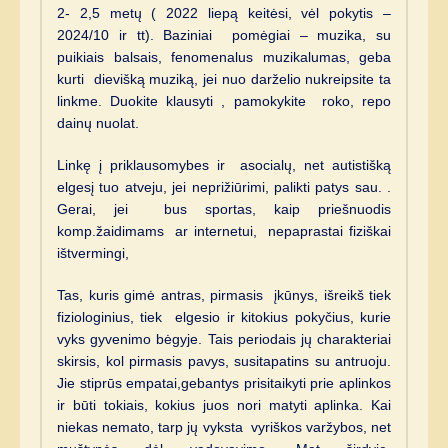
2- 2,5 metų ( 2022 liepą keitėsi, vėl pokytis –
2024/10 ir tt). Baziniai pomėgiai – muzika, su
puikiais balsais, fenomenalus muzikalumas, geba
kurti dievišką muziką, jei nuo darželio nukreipsite ta
linkme. Duokite klausyti , pamokykite roko, repo
dainų nuolat.
Linkę į priklausomybes ir asocialų, net autistišką
elgesį tuo atveju, jei neprižiūrimi, palikti patys sau. .
Gerai, jei bus sportas, kaip priešnuodis
komp.žaidimams ar internetui, nepaprastai fiziškai
ištvermingi,
Tas, kuris gimė antras, pirmasis įkūnys, išreikš tiek
fiziologinius, tiek elgesio ir kitokius pokyčius, kurie
vyks gyvenimo bėgyje. Tais periodais jų charakteriai
skirsis, kol pirmasis pavys, susitapatins su antruoju.
Jie stiprūs empatai,gebantys prisitaikyti prie aplinkos
ir būti tokiais, kokius juos nori matyti aplinka. Kai
niekas nemato, tarp jų vyksta vyriškos varžybos, net