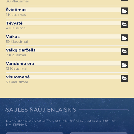
30 Klausimai
Švietimas
1 Klausimas
Tėvystė
4 Klausimai
Vaikas
59 Klausimai
Vaikų darželis
7 Klausimai
Vandenio era
12 Klausimai
Visuomenė
59 Klausimai
SAULĖS NAUJIENLAIŠKIS
PRENUMERUOK SAULĖS NAUJIENLAIŠKĮ IR GAUK AKTUALIAS
NAUJIENAS!