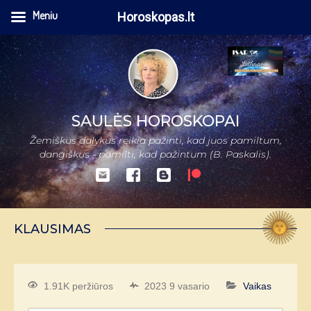
Meniu
Horoskopas.lt
SAULĖS HOROSKOPAI
Žemiškus dalykus reikia pažinti, kad juos pamiltum,
dangiškus - pamilti, kad pažintum (B. Paskalis).
KLAUSIMAS
1.91K peržiūros
2023 9 vasario
Vaikas