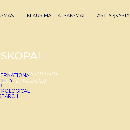
KYMAS
KLAUSIMAI – ATSAKYMAI
ASTROĮVYKIA
SKOPAI
ti, kad juos pamiltum,
ntum (B. Paskalis).