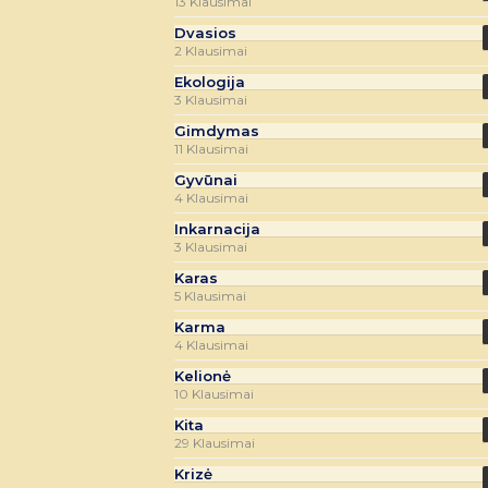
13 Klausimai
Dvasios
2 Klausimai
Ekologija
3 Klausimai
Gimdymas
11 Klausimai
Gyvūnai
4 Klausimai
Inkarnacija
3 Klausimai
Karas
5 Klausimai
Karma
4 Klausimai
Kelionė
10 Klausimai
Kita
29 Klausimai
Krizė