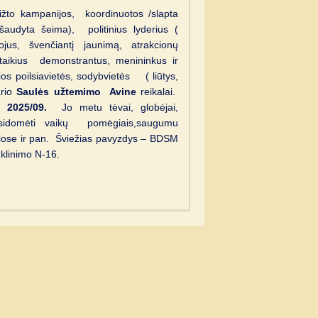
žto kampanijos, koordinuotos /slapta
šaudyta šeima), politinius lyderius (
tojus, švenčiantį jaunimą, atrakcionų
 taikius demonstrantus, menininkus ir
rios poilsiavietės, sodybvietės ( liūtys,
ario
Saulės užtemimo Avine
reikalai.
- 2025/09.
Jo metu tėvai, globėjai,
sidomėti vaikų pomėgiais,saugumu
yklose ir pan. Šviežias pavyzdys – BDSM
nklinimo N-16.