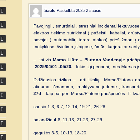
Saule
Paskelbta 2025 2 sausio
Pavojingi , smurtiniai , stresiniai incidentai lėktuvuos
elektros tiekimo sutrikimai ( pažeisti kabeliai, grūst
pavojai ( automobilių teroro atakos) prieš žmonių 
mokyklose, švietimo įstaigose; ūmūs, karjerai ar santy
– tai vis
Marso Liūte – Plutono Vandenyje priešp
2025/04/01 -05/20.
Tokie ilgi periodai, nes Marsas įs
Didžiausios rizikos – arti tikslių Marso/Plutono op
atidumo, išmanumo, reaktyvumo judume , transport
27d
. Taip pat per Marso/Plutono priešpriešos T- kva
sausio 1-3, 6-7, 12-14, 19-21, 26-28.
balandžio 4-6, 11-13, 21-23, 27-29
gegužės 3-5, 10-13, 18-20.