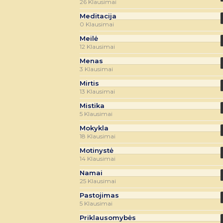
26 Klausimai
Meditacija
0 Klausimai
Meilė
12 Klausimai
Menas
3 Klausimai
Mirtis
13 Klausimai
Mistika
5 Klausimai
Mokykla
18 Klausimai
Motinystė
14 Klausimai
Namai
25 Klausimai
Pastojimas
5 Klausimai
Priklausomybės