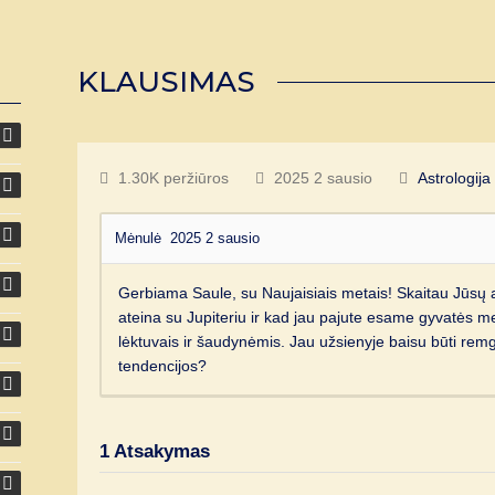
KLAUSIMAS
1.30K peržiūros
2025 2 sausio
Astrologija
Mėnulė
2025 2 sausio
Gerbiama Saule, su Naujaisiais metais! Skaitau Jūsų 
ateina su Jupiteriu ir kad jau pajute esame gyvatės m
lėktuvais ir šaudynėmis. Jau užsienyje baisu būti remgin
tendencijos?
1
Atsakymas