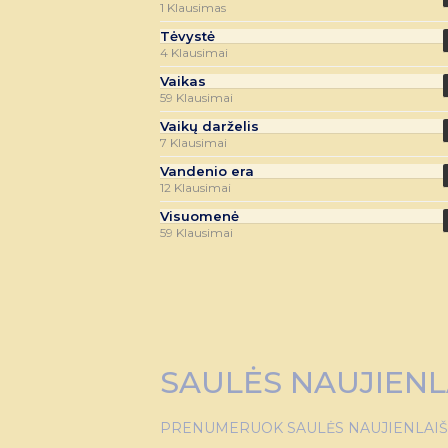
1 Klausimas
Tėvystė
4 Klausimai
Vaikas
59 Klausimai
Vaikų darželis
7 Klausimai
Vandenio era
12 Klausimai
Visuomenė
59 Klausimai
SAULĖS NAUJIENL
PRENUMERUOK SAULĖS NAUJIENLAIŠKĮ