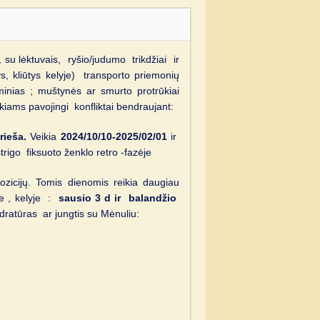
e, su lėktuvais, ryšio/judumo trikdžiai ir
ys, kliūtys kelyje) transporto priemonių
minias ; muštynės ar smurto protrūkiai
kiams pavojingi konfliktai bendraujant:
rieša.
Veikia
2024/10/10-2025/02/01
ir
trigo fiksuoto ženklo retro -fazėje
ozicijų. Tomis dienomis reikia daugiau
e , kelyje :
sausio 3 d ir balandžio
dratūras ar jungtis su Mėnuliu: