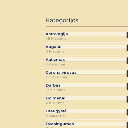
Kategorijos
Astrologija
48 Klausimai
Augalai
0 Klausimai
Autizmas
2 Klausimai
Corona virusas
29 Klausimai
Darbas
53 Klausimai
Dolmenai
0 Klausimai
Draugystė
4 Klausimai
Dvasingumas