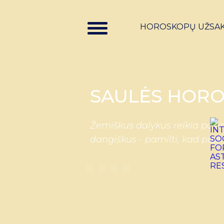
HOROSKOPŲ UŽSA
SAULĖS HORO
Žemiškus dalykus reikia pažin
dangiškus - pamilti, kad paži