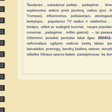
Šaudynės , subadymai peiliais , padegimai , šmei
suplanuotos atakos prieš jaunimą, vaikus (pvz: iš
Trumpas), influencerius, poilsiautojus, atostogau
lankytojus, populiarius TV veidus ir celebričius ,
kūrėjus, užlieti ar sudeginti kurortai, naujos populia
cunamiai , padegimai , miško gaisrai) – tai pavas
Užtemimo poveikio periodas labai ilgas:
2024/11
neformalaus ugdymo vadovai turėtų labiau pa
laisvalaikio, pramogų, bendrų žaidimų vietose, stov
stilistika Vilniaus operos-baleto pastatymuose be že