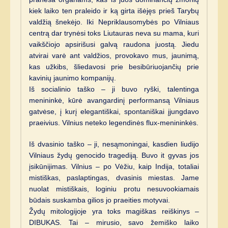
kiek laiko ten praleido ir ką girta išėjęs prieš Tarybų
valdžią šnekėjo. Iki Nepriklausomybės po Vilniaus
centrą dar trynėsi toks Liutauras neva su mama, kuri
vaikščiojo apsirišusi galvą raudona juostą. Jiedu
atvirai varė ant valdžios, provokavo mus, jaunimą,
kas užkibs, šliedavosi prie besibūriuojančių prie
kavinių jaunimo kompanijų.
Iš socialinio taško – ji buvo ryški, talentinga
menininkė, kūrė avangardinį performansą Vilniaus
gatvėse, į kurį elegantiškai, spontaniškai įjungdavo
praeivius. Vilnius neteko legendinės flux-menininkės.
Iš dvasinio taško – ji, nesąmoningai, kasdien liudijo
Vilniaus žydų genocido tragediją. Buvo it gyvas jos
įsikūnijimas. Vilnius – po Vėžiu, kaip Indija, totaliai
mistiškas, paslaptingas, dvasinis miestas. Jame
nuolat mistiškais, loginiu protu nesuvookiamais
būdais suskamba gilios jo praeities motyvai.
Žydų mitologijoje yra toks magiškas reiškinys –
DIBUKAS. Tai – mirusio, savo žemiško laiko