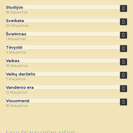
Studijos
18 Klausimai
Sveikata
30 Klausimai
Švietimas
1 Klausimas
Tėvystė
4 Klausimai
Vaikas
59 Klausimai
Vaikų darželis
7 Klausimai
Vandenio era
12 Klausimai
Visuomenė
59 Klausimai