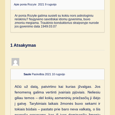
Apie ponia Rozyte
2021 9 rugsėjo
Ar ponia Rozyte galima susieti su kokiu nors astrologiniu
reiskiniu? Nugyveno savotiskai idomu gyvenima, buvo
zmoniu megiama. Traukinio konduktorius straipsnyje nurode
jos gyvenimo data 1949.03.07
1
Atsakymas
Saule
Paskelbta 2021 10 rugsėjo
Ačiū už datą, patvirtino kai kurias įžvalgas. Jos
fenomeną galima vertinti įvairiais pjūviais. Neliesiu
giliau temos – dėl kokių asmeninių priežasčių ji išėjo
į gatvę. Tarybiniais laikais žmonės buvo sekami ir
tokiais būdais – pastato prie baro neva valkatą, o šis
praneša organams, kas iš juos dominančių žmonių