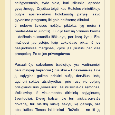
neišgyvenusio, žydo siela, kuri įsikūnija, apsėda
gyvą žmogų. Drįsčiau teigti, kad Roželės vilnietiškoje
būtyje apsireikšdavo holokaustą patyrę, savo
gyvenimo programų iki galo neišsėmę dibukai.
Ji nebuvo šviesos nešėja, piktoka, lyg moira (
Saulės-Marso jungtis). Liudijo tamsią Vilniaus karmą
– dešimtis tūkstančių iššžudytų per karą žydų. Esu
mačiuosi jaunystėje, kaip apkuldavo piktai iš jos
pasijuokusias merginas, vijosi jas įsiutusi per visą
prospektą. Po to jos privengdavau.
Pasaulinėje sakralumo tradicijoje yra vadinamieji
palaimingieji bepročiai ( rusiškai – Блаженные). Prie
jų sąlyginai galima priskirti sufijų dervišus, indų
agchori sektos atsiskyrėlius, prie rusų vienuolynų
prisiglaudusius „kvailelius”. Tai nušvitusios sąmonės,
išsilaisvinę iš visuomenės dirbtinių sąlyginumų
šventuoliai, Dievų balsai. Jie turi aiškiaregystės
dovaną, turi visišką laisvę sakyti, ką galvoja, yra
absoliučios Tiesos laidininkai. Roželė – ne iš jų