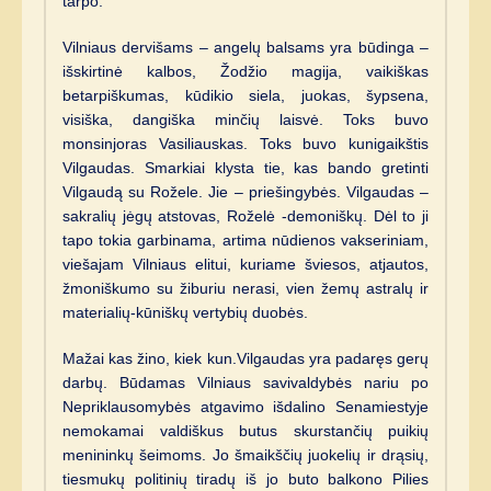
tarpo.
Vilniaus dervišams – angelų balsams yra būdinga –
išskirtinė kalbos, Žodžio magija, vaikiškas
betarpiškumas, kūdikio siela, juokas, šypsena,
visiška, dangiška minčių laisvė. Toks buvo
monsinjoras Vasiliauskas. Toks buvo kunigaikštis
Vilgaudas. Smarkiai klysta tie, kas bando gretinti
Vilgaudą su Rožele. Jie – priešingybės. Vilgaudas –
sakralių jėgų atstovas, Roželė -demoniškų. Dėl to ji
tapo tokia garbinama, artima nūdienos vakseriniam,
viešajam Vilniaus elitui, kuriame šviesos, atjautos,
žmoniškumo su žiburiu nerasi, vien žemų astralų ir
materialių-kūniškų vertybių duobės.
Mažai kas žino, kiek kun.Vilgaudas yra padaręs gerų
darbų. Būdamas Vilniaus savivaldybės nariu po
Nepriklausomybės atgavimo išdalino Senamiestyje
nemokamai valdiškus butus skurstančių puikių
menininkų šeimoms. Jo šmaikščių juokelių ir drąsių,
tiesmukų politinių tiradų iš jo buto balkono Pilies