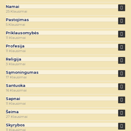
Namai
25 Klausimai
Pastojimas
5 Klausimai
Priklausomybės
11 Klausimai
Profesija
11 Klausimai
Religija
3 Klausimai
Sąmoningumas
17 Klausimai
Santuoka
16 Klausimai
Sapnai
11 Klausimai
Šeima
27 Klausimai
Skyrybos
11 Klausimai