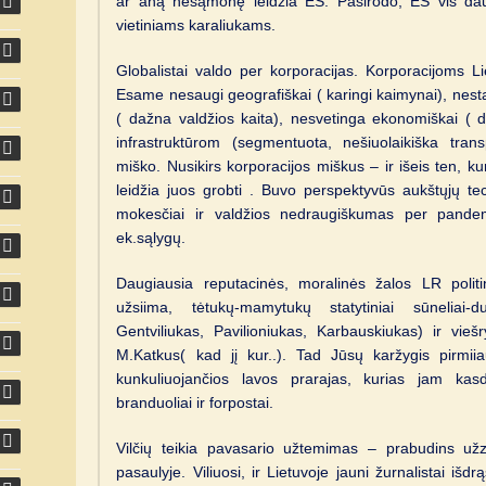
ar aną nesąmonę leidžia ES. Pasirodo, ES vis daugia
vietiniams karaliukams.
Globalistai valdo per korporacijas. Korporacijoms Li
Esame nesaugi geografiškai ( karingi kaimynai), nestabil
( dažna valdžios kaita), nesvetinga ekonomiškai ( 
infrastruktūrom (segmentuota, nešiuolaikiška tran
miško. Nusikirs korporacijos miškus – ir išeis ten, kur 
leidžia juos grobti . Buvo perspektyvūs aukštųjų tech
mokesčiai ir valdžios nedraugiškumas per pandemi
ek.sąlygų.
Daugiausia reputacinės, moralinės žalos LR politi
užsiima, tėtukų-mamytukų statytiniai sūneliai-d
Gentviliukas, Pavilioniukas, Karbauskiukas) ir viešry
M.Katkus( kad jį kur..). Tad Jūsų karžygis pirmiia
kunkuliuojančios lavos prarajas, kurias jam k
branduoliai ir forpostai.
Vilčių teikia pavasario užtemimas – prabudins užz
pasaulyje. Viliuosi, ir Lietuvoje jauni žurnalistai išdr