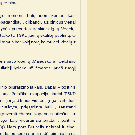
ėjų rėmimą.
ei jis moment būtų identifikuotas kaip
opagandistų , dirbančių už pinigus vienai
stybės prievartos įrankiais Igną Vėgelę.
 atlaiko tą TSKD jaunų skalikų puolimą. O
ol atmuš bet kokį norą kovoti dėl idealų ir
leis savo klounų ,Majausko ar Celofano
tikrieji lyderiai,už žmones, prieš rudąjį
inio pliuralizmo laikais. Dabar – politinis
 nauja žaibiška okupacija, kuriai TSKD
į,jei ją diktuos vienos , jėga įtvirtintos,
utildyta, prigąsdinta baili , senstanti
priversti chaose kapanotis piliečiai , ir
vęa kaip viduramžių piratai , politinis
:))) Nors pats Briuselis nelabai ir žino,
es liks be soc.garantijų, dėl giminių baisu