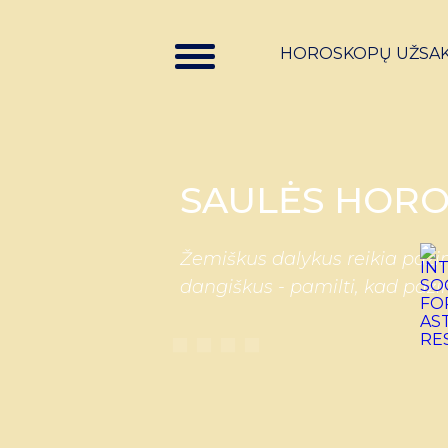
HOROSKOPŲ UŽSA
SAULĖS HORO
Žemiškus dalykus reikia pažin
dangiškus - pamilti, kad paži