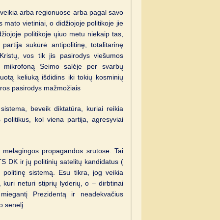
ai veikia arba regionuose arba pagal savo
ato vietiniai, o didžiojoje politikoje jie
žiojoje politikoje ųiuo metu niekaip tas,
artija sukūrė antipolitinę, totalitarinę
ristų, vos tik jis pasirodys viešumos
ą, mikrofoną Seimo salėje per svarbų
uotą keliuką išdidins iki tokių kosminių
feros pasirodys mažmožiais
sistema, beveik diktatūra, kuriai reikia
s politikus, kol viena partija, agresyviai
yti melagingos propagandos srutose. Tai
DK ir jų politinių satelitų kandidatus (
 politinę sistemą. Esu tikra, jog veikia
ri neturi stiprių lyderių, o – dirbtinai
 miegantį Prezidentą ir neadekvačius
o senelį.