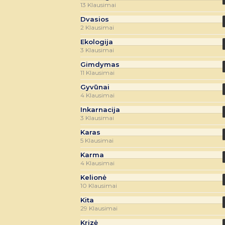
13 Klausimai
Dvasios
2 Klausimai
Ekologija
3 Klausimai
Gimdymas
11 Klausimai
Gyvūnai
4 Klausimai
Inkarnacija
3 Klausimai
Karas
5 Klausimai
Karma
4 Klausimai
Kelionė
10 Klausimai
Kita
29 Klausimai
Krizė