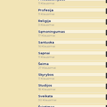
11 Klausimai
Profesija
11 Klausimai
Religija
3 Klausimai
Sąmoningumas
17 Klausimai
Santuoka
16 Klausimai
Sapnai
11 Klausimai
Šeima
27 Klausimai
Skyrybos
11 Klausimai
Studijos
18 Klausimai
Sveikata
30 Klausimai
Švietimas