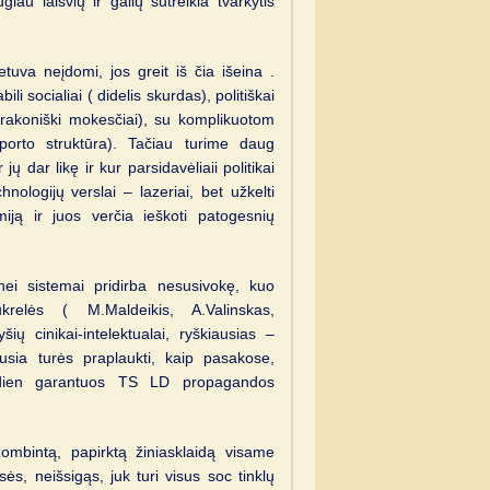
u laisvių ir galių sutreikia tvarkytis
etuva neįdomi, jos greit iš čia išeina .
i socialiai ( didelis skurdas), politiškai
drakoniški mokesčiai), su komplikuotom
sporto struktūra). Tačiau turime daug
jų dar likę ir kur parsidavėliaii politikai
nologijų verslai – lazeriai, bet užkelti
ją ir juos verčia ieškoti patogesnių
nei sistemai pridirba nesusivokę, kuo
ukrelės ( M.Maldeikis, A.Valinskas,
šių cinikai-intelektualai, ryškiausias –
usia turės praplaukti, kaip pasakose,
asdien garantuos TS LD propagandos
ombintą, papirktą žiniasklaidą visame
ąsės, neišsigąs, juk turi visus soc tinklų