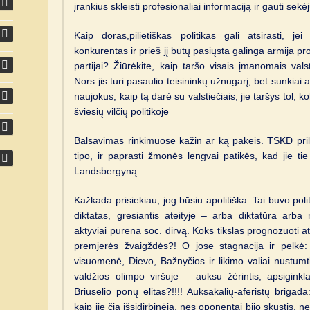
įrankius skleisti profesionaliai informaciją ir gauti sek
Kaip doras,pilietiškas politikas gali atsirasti, j
konkurentas ir prieš jį būtų pasiųsta galinga armija pr
partijai? Žiūrėkite, kaip taršo visais įmanomais val
Nors jis turi pasaulio teisininkų užnugarį, bet sunkiai
naujokus, kaip tą darė su valstiečiais, jie taršys tol, k
šviesių vilčių politikoje
Balsavimas rinkimuose kažin ar ką pakeis. TSKD pri
tipo, ir paprasti žmonės lengvai patikės, kad jie tie 
Landsbergyną.
Kažkada prisiekiau, jog būsiu apolitiška. Tai buvo polit
diktatas, gresiantis ateityje – arba diktatūra arba
aktyviai purena soc. dirvą. Koks tikslas prognozuoti ateit
premjerės žvaigždės?! O jose stagnacija ir pelkė: n
visuomenė, Dievo, Bažnyčios ir likimo valiai nustumti,
valdžios olimpo viršuje – auksu žėrintis, apsiginkla
Briuselio ponų elitas?!!!! Auksakalių-aferistų brigada
kaip jie čia išsidirbinėja, nes oponentai bijo skųstis, n