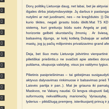
Dorų politikų Lietuvoje daug, net labai, bet jie aktyvi
išgales dirba įstatymdavystėje. Jų darbus ir pastangas m
nutylimi ar net juodinami, nes – ne kregždutės :)) Did
kurio tikitės, negali įprastu būdu iškilti.Mat TS KD p
sistemą, kuri greituoju būdu suės Angelą ar patį K
horizonte gelbėti skurstančių žmonių . Ar švies
balsavimą išjungs, ar kokį kotletą Dubajuje ar asfalt
mastų, jog jų pačių milijoninės privatizavimo grand a
Deja, bet šiuo metu Lietuvoje įsitvirtino vienpartinė 
pilietiškai priešintis,o ne svaičioti apie ateities doru
puldama, okupuoja valstybę, visus jos valdymo lygius.
Pilietinis pasipriešinimas – tai gėbėjimas susigaud
aktyvus dalyvavimas rinkimuose ir balsavimas prieš TS 
Laisvės partija ir pan..). Mat jie griauna iki pamatų
Maskvos, ne Vakarų naudai. Gi lengva okupuoti šalį, ku
suformuotą nekvalifikuotų marionečių Vyriausybę,
lyderius – piktdžiugą premjerę, isterikuojantį princą ir j