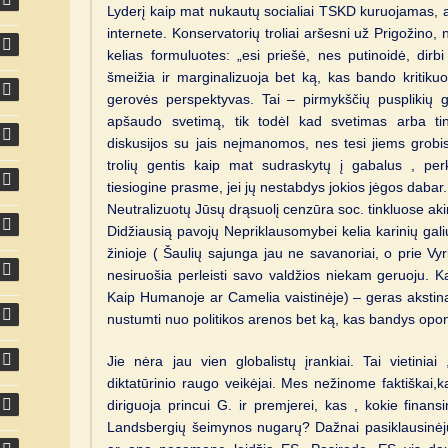
Lyderį kaip mat nukautų socialiai TSKD kuruojamas, 
internete. Konservatorių troliai aršesni už Prigožino, 
kelias formuluotes: „esi priešė, nes putinoidė, dirbi
šmeižia ir marginalizuoja bet ką, kas bando kritiku
gerovės perspektyvas. Tai – pirmykščių pusplikių g
apšaudo svetimą, tik todėl kad svetimas arba tin
diskusijos su jais neįmanomos, nes tesi jiems grobi
trolių gentis kaip mat sudraskytų į gabalus , pe
tiesiogine prasme, jei jų nestabdys jokios jėgos dabar.
Neutralizuotų Jūsų drąsuolį cenzūra soc. tinkluose ak
Didžiausią pavojų Nepriklausomybei kelia karinių gal
žinioje ( Šaulių sajunga jau ne savanoriai, o prie V
nesiruošia perleisti savo valdžios niekam geruoju. 
Kaip Humanoje ar Camelia vaistinėje) – geras akstinas 
nustumti nuo politikos arenos bet ką, kas bandys op
Jie nėra jau vien globalistų įrankiai. Tai vietiniai
diktatūrinio raugo veikėjai. Mes nežinome faktiškai,kas
diriguoja princui G. ir premjerei, kas , kokie finansi
Landsbergių šeimynos nugarų? Dažnai pasiklausinėju 