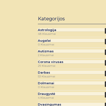
Kategorijos
Astrologija
48 Klausimai
Augalai
0 Klausimai
Autizmas
2 Klausimai
Corona virusas
29 Klausimai
Darbas
53 Klausimai
Dolmenai
0 Klausimai
Draugystė
4 Klausimai
Dvasingumas