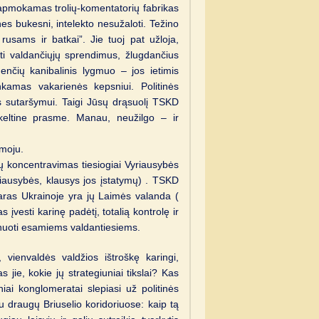
apmokamas trolių-komentatorių fabrikas
nes bukesni, intelekto nesužaloti. Težino
 rusams ir batkai”. Jie tuoj pat užloja,
oti valdančiųjų sprendimus, žlugdančius
enčių kanibalinis lygmuo – jos ietimis
kamas vakarienės kepsniui. Politinės
s sutaršymui. Taigi Jūsų drąsuolį TSKD
rkeltine prasme. Manau, neužilgo – ir
imoju.
ių koncentravimas tiesiogiai Vyriausybės
yriausybės, klausys jos įstatymų) . TSKD
Karas Ukrainoje yra jų Laimės valanda (
įvesti karinę padėtį, totalią kontrolę ir
onuoti esamiems valdantiesiems.
 , vienvaldės valdžios ištroškę karingi,
 jie, kokie jų strategiuniai tikslai? Kas
niai konglomeratai slepiasi už politinės
draugų Briuselio koridoriuose: kaip tą