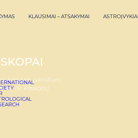
KYMAS
KLAUSIMAI – ATSAKYMAI
ASTROĮVYKIA
SKOPAI
ti, kad juos pamiltum,
ntum (B. Paskalis).