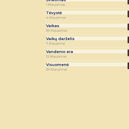
1 Klausimas
Tėvystė
4 Klausimai
Vaikas
59 Klausimai
Vaikų darželis
7 Klausimai
Vandenio era
12 Klausimai
Visuomenė
59 Klausimai