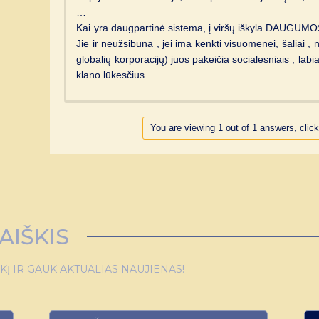
…
Kai yra daugpartinė sistema, į viršų iškyla DAUGUMOS ž
Jie ir neužsibūna , jei ima kenkti visuomenei, šaliai , 
globalių korporacijų) juos pakeičia socialesniais , lab
klano lūkesčius.
You are viewing 1 out of 1 answers, click
AIŠKIS
 IR GAUK AKTUALIAS NAUJIENAS!