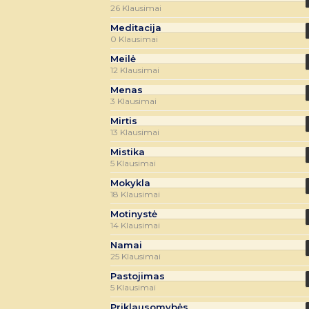
26 Klausimai
Meditacija
0 Klausimai
Meilė
12 Klausimai
Menas
3 Klausimai
Mirtis
13 Klausimai
Mistika
5 Klausimai
Mokykla
18 Klausimai
Motinystė
14 Klausimai
Namai
25 Klausimai
Pastojimas
5 Klausimai
Priklausomybės