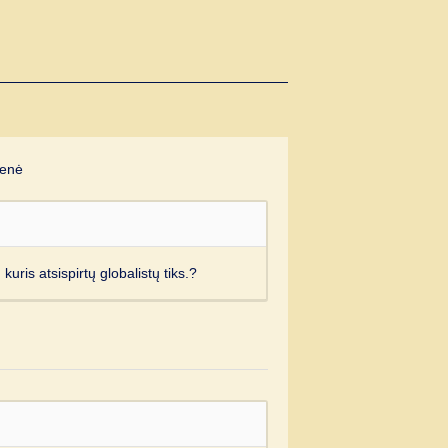
enė
, kuris atsispirtų globalistų tiks.?