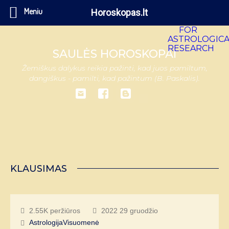
Meniu
Horoskopas.lt
SAULĖS HOROSKOPAI
Žemiškus dalykus reikia pažinti, kad juos pamiltum,
dangiškus - pamilti, kad pažintum (B. Paskalis).
KLAUSIMAS
2.55K peržiūros
2022 29 gruodžio
Astrologija
Visuomenė