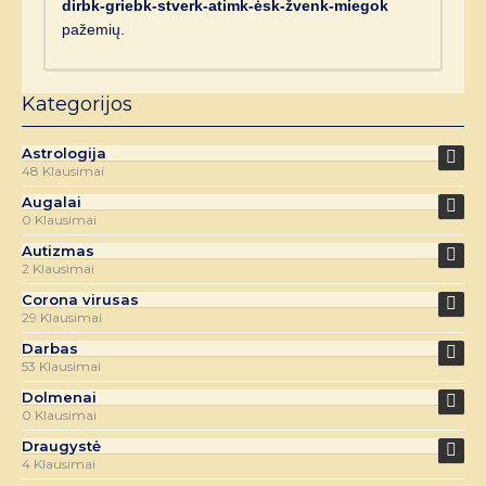
dirbk-griebk-stverk-atimk-ėsk-žvenk-miegok
pažemių.
Kategorijos
Astrologija
48 Klausimai
Augalai
0 Klausimai
Autizmas
2 Klausimai
Corona virusas
29 Klausimai
Darbas
53 Klausimai
Dolmenai
0 Klausimai
Draugystė
4 Klausimai