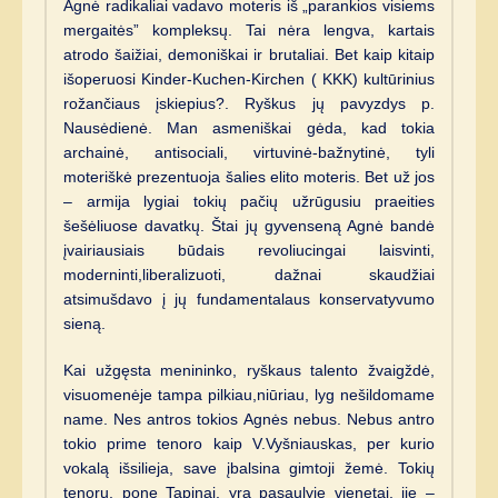
Agnė radikaliai vadavo moteris iš „parankios visiems
mergaitės” kompleksų. Tai nėra lengva, kartais
atrodo šaižiai, demoniškai ir brutaliai. Bet kaip kitaip
išoperuosi Kinder-Kuchen-Kirchen ( KKK) kultūrinius
rožančiaus įskiepius?. Ryškus jų pavyzdys p.
Nausėdienė. Man asmeniškai gėda, kad tokia
archainė, antisociali, virtuvinė-bažnytinė, tyli
moteriškė prezentuoja šalies elito moteris. Bet už jos
– armija lygiai tokių pačių užrūgusiu praeities
šešėliuose davatkų. Štai jų gyvenseną Agnė bandė
įvairiausiais būdais revoliucingai laisvinti,
moderninti,liberalizuoti, dažnai skaudžiai
atsimušdavo į jų fundamentalaus konservatyvumo
sieną.
Kai užgęsta menininko, ryškaus talento žvaigždė,
visuomenėje tampa pilkiau,niūriau, lyg nešildomame
name. Nes antros tokios Agnės nebus. Nebus antro
tokio prime tenoro kaip V.Vyšniauskas, per kurio
vokalą išsilieja, save įbalsina gimtoji žemė. Tokių
tenorų, pone Tapinai, yra pasaulyje vienetai, jie –