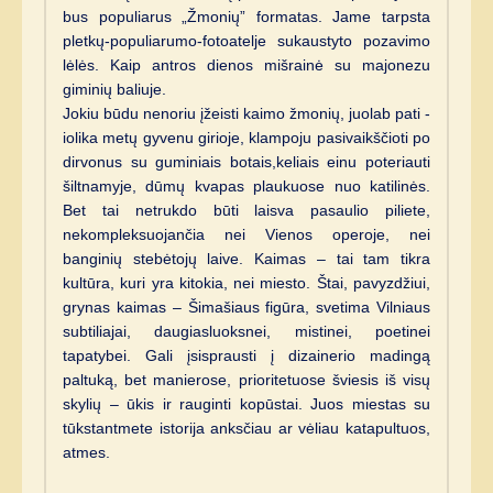
bus populiarus „Žmonių” formatas. Jame tarpsta
pletkų-populiarumo-fotoatelje sukaustyto pozavimo
lėlės. Kaip antros dienos mišrainė su majonezu
giminių baliuje.
Jokiu būdu nenoriu įžeisti kaimo žmonių, juolab pati -
iolika metų gyvenu girioje, klampoju pasivaikščioti po
dirvonus su guminiais botais,keliais einu poteriauti
šiltnamyje, dūmų kvapas plaukuose nuo katilinės.
Bet tai netrukdo būti laisva pasaulio piliete,
nekompleksuojančia nei Vienos operoje, nei
banginių stebėtojų laive. Kaimas – tai tam tikra
kultūra, kuri yra kitokia, nei miesto. Štai, pavyzdžiui,
grynas kaimas – Šimašiaus figūra, svetima Vilniaus
subtiliajai, daugiasluoksnei, mistinei, poetinei
tapatybei. Gali įsisprausti į dizainerio madingą
paltuką, bet manierose, prioritetuose šviesis iš visų
skylių – ūkis ir rauginti kopūstai. Juos miestas su
tūkstantmete istorija anksčiau ar vėliau katapultuos,
atmes.