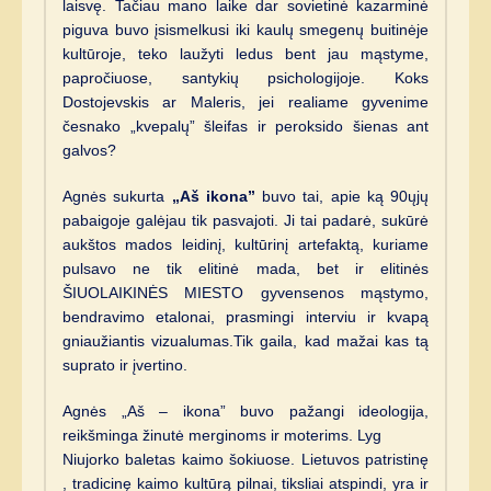
laisvę. Tačiau mano laike dar sovietinė kazarminė
piguva buvo įsismelkusi iki kaulų smegenų buitinėje
kultūroje, teko laužyti ledus bent jau mąstyme,
papročiuose, santykių psichologijoje. Koks
Dostojevskis ar Maleris, jei realiame gyvenime
česnako „kvepalų” šleifas ir peroksido šienas ant
galvos?
Agnės sukurta
„Aš ikona”
buvo tai, apie ką 90ųjų
pabaigoje galėjau tik pasvajoti. Ji tai padarė, sukūrė
aukštos mados leidinį, kultūrinį artefaktą, kuriame
pulsavo ne tik elitinė mada, bet ir elitinės
ŠIUOLAIKINĖS MIESTO gyvensenos mąstymo,
bendravimo etalonai, prasmingi interviu ir kvapą
gniaužiantis vizualumas.Tik gaila, kad mažai kas tą
suprato ir įvertino.
Agnės „Aš – ikona” buvo pažangi ideologija,
reikšminga žinutė merginoms ir moterims. Lyg
Niujorko baletas kaimo šokiuose. Lietuvos patristinę
, tradicinę kaimo kultūrą pilnai, tiksliai atspindi, yra ir