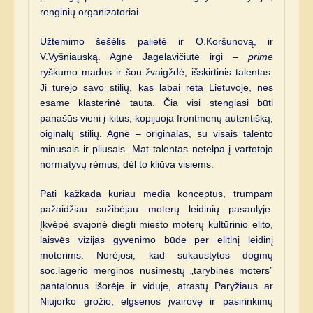
renginių organizatoriai.
Užtemimo šešėlis palietė ir O.Koršunovą, ir
V.Vyšniauską. Agnė Jagelavičiūtė irgi –
prime
ryškumo mados ir šou žvaigždė, išskirtinis talentas.
Ji turėjo savo stilių, kas labai reta Lietuvoje, nes
esame klasterinė tauta. Čia visi stengiasi būti
panašūs vieni į kitus, kopijuoja frontmenų autentišką,
oiginalų stilių. Agnė – originalas, su visais talento
minusais ir pliusais. Mat talentas netelpa į vartotojo
normatyvų rėmus, dėl to kliūva visiems.
Pati kažkada kūriau media konceptus, trumpam
pažaidžiau sužibėjau moterų leidinių pasaulyje.
Įkvėpė svajonė diegti miesto moterų kultūrinio elito,
laisvės vizijas gyvenimo būde per elitinį leidinį
moterims. Norėjosi, kad sukaustytos dogmų
soc.lagerio merginos nusimestų „tarybinės moters”
pantalonus išorėje ir viduje, atrastų Paryžiaus ar
Niujorko grožio, elgsenos įvairovę ir pasirinkimų