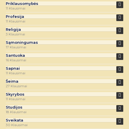
Priklausomybės
11 Klausimai
Profesija
11 Klausimai
Religija
3 Klausimai
Sąmoningumas
17 Klausimai
Santuoka
16 Klausimai
Sapnai
11 Klausimai
Šeima
27 Klausimai
Skyrybos
11 Klausimai
Studijos
18 Klausimai
Sveikata
30 Klausimai