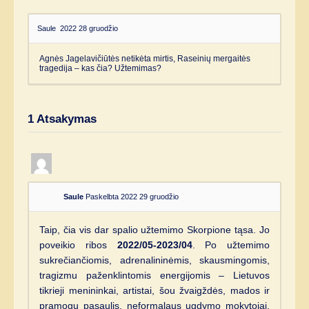
Saule
2022 28 gruodžio
Agnės Jagelavičiūtės netikėta mirtis, Raseinių mergaitės
tragedija – kas čia? Užtemimas?
1
Atsakymas
Saule
Paskelbta 2022 29 gruodžio
Taip, čia vis dar spalio užtemimo Skorpione tąsa. Jo
poveikio ribos
2022/05-2023/04
. Po užtemimo
sukrečiančiomis, adrenalininėmis, skausmingomis,
tragizmu paženklintomis energijomis – Lietuvos
tikrieji menininkai, artistai, šou žvaigždės, mados ir
pramogų pasaulis, neformalaus ugdymo mokytojai,