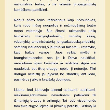
nacionalinis turtas, o ne kriaušė propagandistų
kumščiams pamiklinti.
Nebus antro tokio režisieriaus kaip Koršunovas,
kuris rodo mūsų nuopolius ir nužmogėjimą teatro
meno veidrodyje. Bus šimtai, tūkstančiai uolių
biurokratų martynųbudraičių, ministrų kairių,
vdutinybių amdinistratorių jonųsakalauskų,sriubinių-
samtinių influencerių,o jautruoliai talentai – retenybė,
kaip baltos varnos. Juos reikia mylėti ir
branginti,puoselėti, nes jie it Dievo paukščiai,
neužsibūna ilgam karvidėje ar arklidėje. Agne visi
naudojosi, bet tikrų draugų, spėju, ji neturėjo. Tikri
draugai neleistų jai gyvent be stabdžių ant ledo,
pasinėrus į alko ir kvaišalų dopingus.
Liūdna, kad Lietuvoje talentai suėdami, sudirbami,
niekinami,atstumiami, nevertinami, palaikomi tik
išmaniųjų draugų ir artimųjų. Tai rodo visuomenės
tam tikrą sugyvulėjimą iki pirminių poreikių, kritimą iki