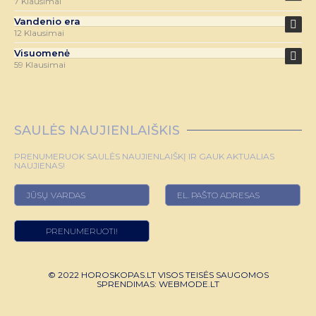
7 Klausimai
Vandenio era
12 Klausimai
Visuomenė
59 Klausimai
SAULĖS NAUJIENLAIŠKIS
PRENUMERUOK SAULĖS NAUJIENLAIŠKĮ IR GAUK AKTUALIAS
NAUJIENAS!
© 2022 HOROSKOPAS.LT VISOS TEISĖS SAUGOMOS
SPRENDIMAS:
WEBMODE.LT