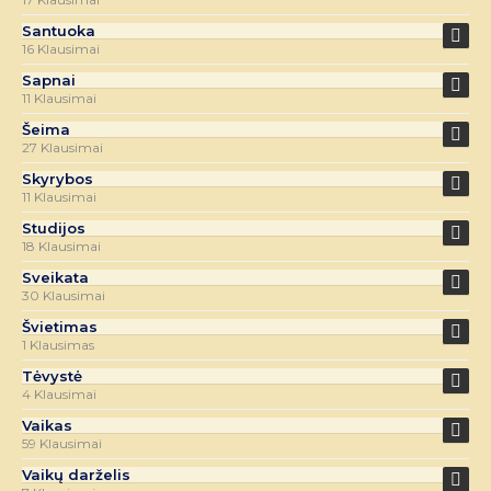
Santuoka
16 Klausimai
Sapnai
11 Klausimai
Šeima
27 Klausimai
Skyrybos
11 Klausimai
Studijos
18 Klausimai
Sveikata
30 Klausimai
Švietimas
1 Klausimas
Tėvystė
4 Klausimai
Vaikas
59 Klausimai
Vaikų darželis