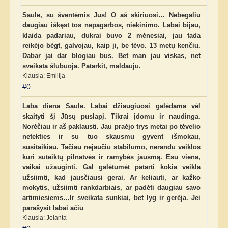
Saule, su šventėmis Jus! O aš skiriuosi… Nebegaliu
daugiau iškęst tos nepagarbos, niekinimo. Labai bijau,
klaida padariau, dukrai buvo 2 mėnesiai, jau tada
reikėjo bėgt, galvojau, kaip ji, be tėvo. 13 metų kenčiu.
Dabar jai dar blogiau bus. Bet man jau viskas, net
sveikata šlubuoja. Patarkit, maldauju.
Klausia: Emilija
#0
Laba diena Saule. Labai džiaugiuosi galėdama vėl
skaityti šį Jūsų puslapį. Tikrai įdomu ir naudinga.
Norėčiau ir aš paklausti. Jau praėjo trys metai po tėvelio
netekties ir su tuo skausmu gyvent išmokau,
susitaikiau. Tačiau nejaučiu stabilumo, nerandu veiklos
kuri suteiktų pilnatvės ir ramybės jausmą. Esu viena,
vaikai užauginti. Gal galėtumėt patarti kokia veikla
užsiimti, kad jausčiausi gerai. Ar keliauti, ar kažko
mokytis, užsiimti rankdarbiais, ar padėti daugiau savo
artimiesiems…Ir sveikata sunkiai, bet lyg ir gerėja. Jei
parašysit labai ačiū
Klausia: Jolanta