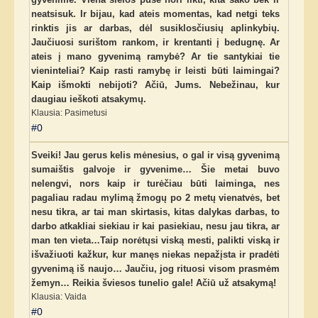
neatsisuk. Ir bijau, kad ateis momentas, kad netgi teks
rinktis jis ar darbas, dėl susiklosčiusių aplinkybių.
Jaučiuosi surištom rankom, ir krentanti į bedugnę. Ar
ateis į mano gyvenimą ramybė? Ar tie santykiai tie
vieninteliai? Kaip rasti ramybę ir leisti būti laimingai?
Kaip išmokti nebijoti? Ačiū, Jums. Nebežinau, kur
daugiau ieškoti atsakymų.
Klausia: Pasimetusi
#0
Sveiki! Jau gerus kelis mėnesius, o gal ir visą gyvenimą
sumaištis galvoje ir gyvenime… Šie metai buvo
nelengvi, nors kaip ir turėčiau būti laiminga, nes
pagaliau radau mylimą žmogų po 2 metų vienatvės, bet
nesu tikra, ar tai man skirtasis, kitas dalykas darbas, to
darbo atkakliai siekiau ir kai pasiekiau, nesu jau tikra, ar
man ten vieta…Taip norėtųsi viską mesti, palikti viską ir
išvažiuoti kažkur, kur manęs niekas nepažįsta ir pradėti
gyvenimą iš naujo… Jaučiu, jog rituosi visom prasmėm
žemyn… Reikia šviesos tunelio gale! Ačiū už atsakymą!
Klausia: Vaida
#0