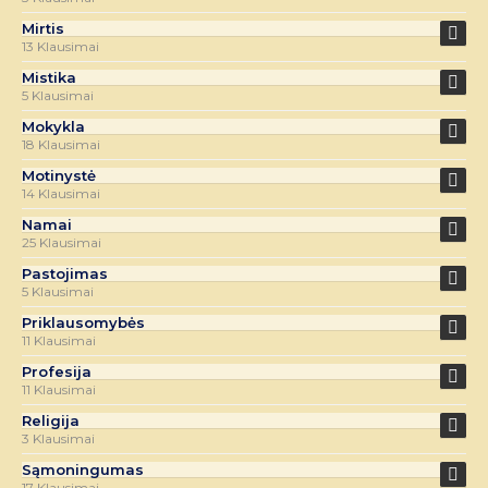
Mirtis
13 Klausimai
Mistika
5 Klausimai
Mokykla
18 Klausimai
Motinystė
14 Klausimai
Namai
25 Klausimai
Pastojimas
5 Klausimai
Priklausomybės
11 Klausimai
Profesija
11 Klausimai
Religija
3 Klausimai
Sąmoningumas
17 Klausimai