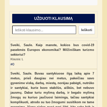
UŽDUOTI KLAUSIMĄ
Ieškoti
Sveiki, Saule. Kaip manote, kokios bus covid-19
pasekmės Europos ekonomikai? Milžiniškam turizmo
sektoriui?
Klausia: L
#0
Sveiki, Saule. Buvau santykiuose ilgą laiką apie 7
metus, prieš daugiau nei metus, pakeičiau savo
gyvenime viską, darbą, miestą, norėjau pabėgti, nutrūko
ir santykiai, kurie buvo stabilūs, aiškūs, bet nebuvo
jausmų. Dabar turiu mylimą darbą, ir begalo mylimą
žmogų su kuriuo jaučiuosi laiminga, tačiau santykiai
komplikuoti, atrodo su tuo žmogumi susitikom ne tame
gyvenime. Viena sielos pusė nori likti, kita sako bėk ir