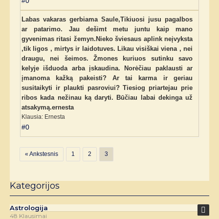
#0
Labas vakaras gerbiama Saule,Tikiuosi jusu pagalbos
ar patarimo. Jau dešimt metu juntu kaip mano
gyvenimas ritasi žemyn.Nieko šviesaus aplink neįvyksta
,tik ligos , mirtys ir laidotuves. Likau visiškai viena , nei
draugu, nei šeimos. Žmones kuriuos sutinku savo
kelyje išduoda arba įskaudina. Norėčiau paklausti ar
įmanoma kažką pakeisti? Ar tai karma ir geriau
susitaikyti ir plaukti pasroviui? Tiesiog priartejau prie
ribos kada nežinau ką daryti. Būčiau labai dekinga už
atsakymą.ernesta
Klausia: Ernesta
#0
« Ankstesnis
1
2
3
Kategorijos
Astrologija
48 Klausimai