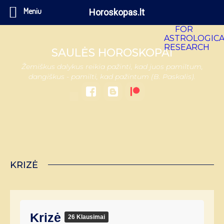
Meniu
Horoskopas.lt
SAULĖS HOROSKOPAI
Žemiškus dalykus reikia pažinti, kad juos pamiltum,
dangiškus - pamilti, kad pažintum (B. Paskalis).
KRIZĖ
Krizė
26 Klausimai