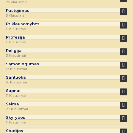
25 Klausimai
Pastojimas
5 Klausimai
Priklausomybės
11 Klausimai
Profesija
11 Klausimai
Religija
3 Klausimai
Sąmoningumas
17 Klausimai
Santuoka
16 Klausimai
Sapnai
11 Klausimai
Šeima
27 Klausimai
Skyrybos
11 Klausimai
Studijos