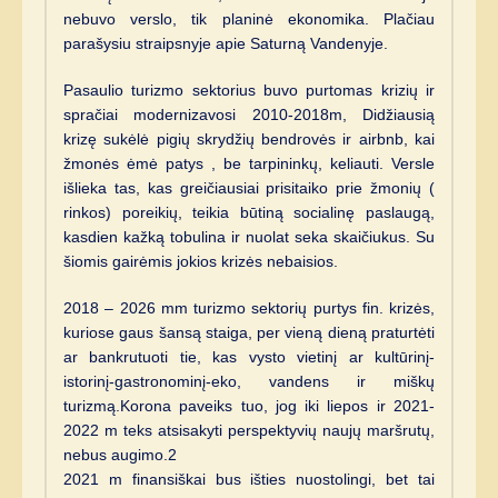
nebuvo verslo, tik planinė ekonomika. Plačiau
parašysiu straipsnyje apie Saturną Vandenyje.
Pasaulio turizmo sektorius buvo purtomas krizių ir
spračiai modernizavosi 2010-2018m, Didžiausią
krizę sukėlė pigių skrydžių bendrovės ir airbnb, kai
žmonės ėmė patys , be tarpininkų, keliauti. Versle
išlieka tas, kas greičiausiai prisitaiko prie žmonių (
rinkos) poreikių, teikia būtiną socialinę paslaugą,
kasdien kažką tobulina ir nuolat seka skaičiukus. Su
šiomis gairėmis jokios krizės nebaisios.
2018 – 2026 mm turizmo sektorių purtys fin. krizės,
kuriose gaus šansą staiga, per vieną dieną praturtėti
ar bankrutuoti tie, kas vysto vietinį ar kultūrinį-
istorinį-gastronominį-eko, vandens ir miškų
turizmą.Korona paveiks tuo, jog iki liepos ir 2021-
2022 m teks atsisakyti perspektyvių naujų maršrutų,
nebus augimo.2
2021 m finansiškai bus išties nuostolingi, bet tai