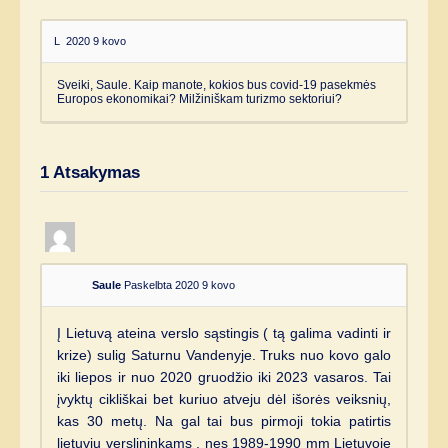
L
2020 9 kovo
Sveiki, Saule. Kaip manote, kokios bus covid-19 pasekmės
Europos ekonomikai? Milžiniškam turizmo sektoriui?
1
Atsakymas
Saule
Paskelbta 2020 9 kovo
Į Lietuvą ateina verslo sąstingis ( tą galima vadinti ir
krize) sulig Saturnu Vandenyje. Truks nuo kovo galo
iki liepos ir nuo 2020 gruodžio iki 2023 vasaros. Tai
įvyktų cikliškai bet kuriuo atveju dėl išorės veiksnių,
kas 30 metų. Na gal tai bus pirmoji tokia patirtis
lietuvių verslininkams , nes 1989-1990 mm Lietuvoje