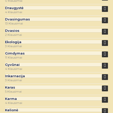
0 Klausimai
Draugystė
4 Klausimai
Dvasingumas
13 Klausimai
Dvasios
2 Klausimai
Ekologija
3 Klausimai
Gimdymas
11 Klausimai
Gyvūnai
4 Klausimai
Inkarnacija
3 Klausimai
Karas
5 Klausimai
Karma
4 Klausimai
Kelionė