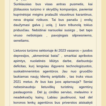
Sunkiausias bus visas antras pusmetis, kai
įžūliausios turizmo ir skrydžių kompanijos, pavieniai
kuprinėtojai mėgins pralaužti visuotinus karantinus,
neva drąsiai rizikuos. Tai bus panašu į erelių
daužymasi galva į uolą. Į karo tribunolą tokius
priduočiau. Nebūtinai narsuoliai susirgs , bet taps
viruso nešiotojais , pavojingais silpnesniems,
seneliams.
Lietuvos turizmo sektoriuje iki 2023 vasaros – juodos
depresijos, „akmeniniai batai” , smarkiai apribotos
apimtys, nuolatinės kliūtys darbe, darbuotoju
deficitas, kurį lengviau išgyvens technologizuotos,
suskaitmnenintos agentūros. Jau nuo gruodžio
laukiamas naujų klientų antplūdis , tas truks visus
2021 metus. Ar bus kas juos aptarnauja? Seniai
nebesinaudoju lietuviškų turistinių agentūrų
paslaugomis . Dėl jų ciniško serviso, melavimo ir
neadekvačių kainų. Labiau jaudinuosi, kad dėl
koronos lenkų agentūros bus priverstos atsisakyti