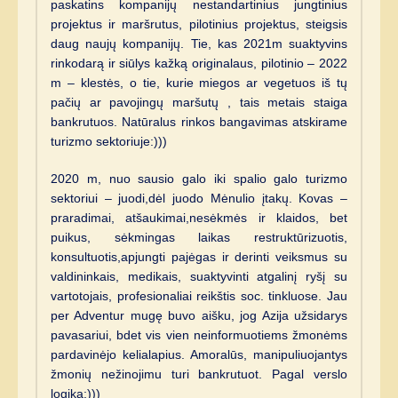
paskatins kompanijų nestandartinius jungtinius
projektus ir maršrutus, pilotinius projektus, steigsis
daug naujų kompanijų. Tie, kas 2021m suaktyvins
rinkodarą ir siūlys kažką originalaus, pilotinio – 2022
m – klestės, o tie, kurie miegos ar vegetuos iš tų
pačių ar pavojingų maršutų , tais metais staiga
bankrutuos. Natūralus rinkos bangavimas atskirame
turizmo sektoriuje:)))
2020 m, nuo sausio galo iki spalio galo turizmo
sektoriui – juodi,dėl juodo Mėnulio įtakų. Kovas –
praradimai, atšaukimai,nesėkmės ir klaidos, bet
puikus, sėkmingas laikas restruktūrizuotis,
konsultuotis,apjungti pajėgas ir derinti veiksmus su
valdininkais, medikais, suaktyvinti atgalinį ryšį su
vartotojais, profesionaliai reikštis soc. tinkluose. Jau
per Adventur mugę buvo aišku, jog Azija užsidarys
pavasariui, bdet vis vien neinformuotiems žmonėms
pardavinėjo kelialapius. Amoralūs, manipuliuojantys
žmonių nežinojimu turi bankrutuot. Pagal verslo
logiką:)))