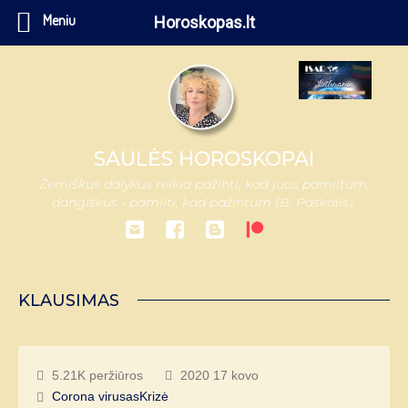
Meniu
Horoskopas.lt
SAULĖS HOROSKOPAI
Žemiškus dalykus reikia pažinti, kad juos pamiltum,
dangiškus - pamilti, kad pažintum (B. Paskalis).
KLAUSIMAS
5.21K peržiūros
2020 17 kovo
Corona virusas
Krizė