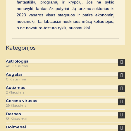
fantastiškų programų ir krypčių. Jos nė sykio
nenuvylė, fantastiški potyriai. Jų turizmo sektorius iki
2023 vasaros visas stagnuos ir patirs ekonominį
nuosmukį. Tai labiausiai nuskriaus mūsų keliautojus,
o ne novaturo-tezturo ryklių nuosmukiai.
Kategorijos
Astrologija
48 Klausimai
Augalai
0 Klausimai
Autizmas
2 Klausimai
Corona virusas
29 Klausimai
Darbas
53 Klausimai
Dolmenai