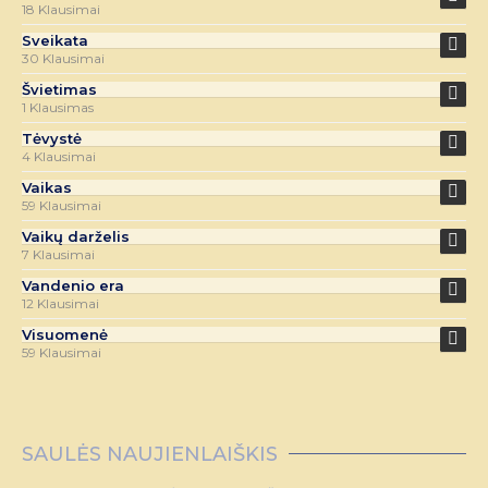
18 Klausimai
Sveikata
30 Klausimai
Švietimas
1 Klausimas
Tėvystė
4 Klausimai
Vaikas
59 Klausimai
Vaikų darželis
7 Klausimai
Vandenio era
12 Klausimai
Visuomenė
59 Klausimai
SAULĖS NAUJIENLAIŠKIS