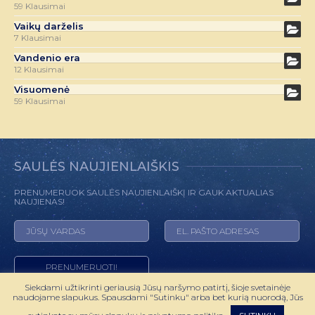
59 Klausimai
Vaikų darželis
7 Klausimai
Vandenio era
12 Klausimai
Visuomenė
59 Klausimai
SAULĖS NAUJIENLAIŠKIS
PRENUMERUOK SAULĖS NAUJIENLAIŠKĮ IR GAUK AKTUALIAS
NAUJIENAS!
Siekdami užtikrinti geriausią Jūsų naršymo patirtį, šioje svetainėje
naudojame slapukus. Spausdami "Sutinku" arba bet kurią nuorodą, Jūs
© 2022 HOROSKOPAS.LT VISOS TEISĖS SAUGOMOS