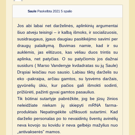
Saule
Paskelbta 2021 5 spalio
Jos abi labai net darželinės, aplinkinių argumentai
šiuo atveju teisingi – ir kalbą išmoks, ir socializuosis,
susidraugaus, įgaus daugiau pasitikėjimo savimi per
draugų palaikymą. Buvimas namie, kad ir su
auklėmis, jas elitizuos, kas vėliau duos trintis su
aplinka, net patyčias. O su patyčiomis jos dažnai
susidurs ( Marso Vandenyje kvdadratas su jų Saule)
Drąsiai leisčiau nuo sausio. Labiau tiktų darželis su
eko -pakraipa, arčiau gamtos, su lysvėms daržais,
gyvūnėlių ūkiu, kur pačios gali išmokti sodinti,
prižiūrėti, pažinti gyvai gamtos pasaulius.
Tik būtinai sutartyje pabrėžkite, jog be jūsų žinios
neleidžiate niekam jų skiepyti mRNA farma-
produktais Nepatingėkite užfiksuoti sutartimi. Kad
darželio personalas po to nevaidintų šventų avinėlių
neva kovojo su kovidu ir neva gelbėjo mažylius nuo
„antivakserės” mamos.