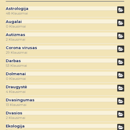
Astrologija
48 Klausimai
Augalai
0 Klausimai
Autizmas
2 Klausimai
Corona virusas
29 Klausimai
Darbas
53 Klausimai
Dolmenai
0 Klausimai
Draugystė
4 Klausimai
Dvasingumas
13 Klausimai
Dvasios
2 Klausimai
Ekologija