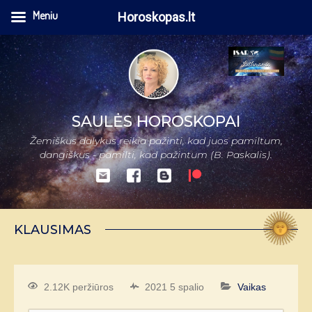
Meniu
Horoskopas.lt
SAULĖS HOROSKOPAI
Žemiškus dalykus reikia pažinti, kad juos pamiltum,
dangiškus - pamilti, kad pažintum (B. Paskalis).
KLAUSIMAS
2.12K peržiūros
2021 5 spalio
Vaikas