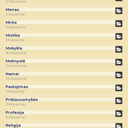
12 Klausimai
Menas
3 Klausimai
Mirtis
13 Klausimai
Mistika
5 Klausimai
Mokykla
18 Klausimai
Motinystė
14 Klausimai
Namai
25 Klausimai
Pastojimas
5 Klausimai
Priklausomybės
11 Klausimai
Profesija
11 Klausimai
Religija