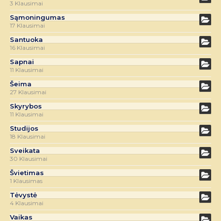
3 Klausimai
Sąmoningumas
17 Klausimai
Santuoka
16 Klausimai
Sapnai
11 Klausimai
Šeima
27 Klausimai
Skyrybos
11 Klausimai
Studijos
18 Klausimai
Sveikata
30 Klausimai
Švietimas
1 Klausimas
Tėvystė
4 Klausimai
Vaikas