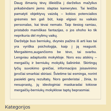
Daug išmanių tėvų išleidžia į darželius mažylius
prikabindami jiems slaptas kamerytes. Tai leidžia
pamatyti objektyvų vaizdą – kokios potencialios
grėsmės ten gali būt, kaip elgiasi su vaikais
personalas, kai tėvai nemato. Taip tiesiog ramiau,
pristabdo mamiškas fantazijas, o jos ohoho ko tik
neprikuria dėl mylimų vaikų.
Darželyje bus berniukų, dvynės pažins iš arti kas tai
yra vyriška psichologija, kaip į ją reaguoti.
Mergaitėms,augančioms be tėvo, tai svarbu.
Lengviau adaptuotis mokykloje. Nors esu atskirų –
mergaičių ir berniukų mokyklų šalininkė. Skirtingų
lyčių suvokimo greičiai, informacijos įsisavinimo
įpročiai smarkiai skiriasi. Švietime tai esminga, norint
pasiekti gerų rezultatų. Nors genderistai , žinia, to
nesuprastų, jų ideologiniai maskaradai tokiose
mergaičių-berniukų mokyklose taptų beprasmiai.
Kategorijos