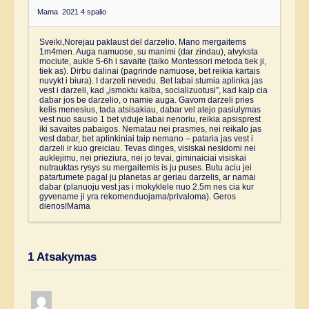
Mama
2021 4 spalio
Sveiki,Norejau paklaust del darzelio. Mano mergaitems
1m4men. Auga namuose, su manimi (dar zindau), atvyksta
mociute, aukle 5-6h i savaite (taiko Montessori metoda tiek ji,
tiek as). Dirbu dalinai (pagrinde namuose, bet reikia kartais
nuvykt i biura). I darzeli nevedu. Bet labai stumia aplinka jas
vest i darzeli, kad „ismoktu kalba, socializuotusi”, kad kaip cia
dabar jos be darzelio, o namie auga. Gavom darzeli pries
kelis menesius, tada atsisakiau, dabar vel atejo pasiulymas
vest nuo sausio 1 bet viduje labai nenoriu, reikia apsisprest
iki savaites pabaigos. Nematau nei prasmes, nei reikalo jas
vest dabar, bet aplinkiniai taip nemano – pataria jas vest i
darzeli ir kuo greiciau. Tevas dinges, visiskai nesidomi nei
auklejimu, nei prieziura, nei jo tevai, giminaiciai visiskai
nutrauktas rysys su mergaitemis is ju puses. Butu aciu jei
patartumete pagal ju planetas ar geriau darzelis, ar namai
dabar (planuoju vest jas i mokyklele nuo 2.5m nes cia kur
gyvename ji yra rekomenduojama/privaloma). Geros
dienos!Mama
1
Atsakymas