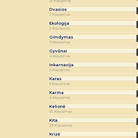
13 Klausimai
Dvasios
2 Klausimai
Ekologija
3 Klausimai
Gimdymas
11 Klausimai
Gyvūnai
4 Klausimai
Inkarnacija
3 Klausimai
Karas
5 Klausimai
Karma
4 Klausimai
Kelionė
10 Klausimai
Kita
29 Klausimai
Krizė