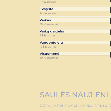
1 Klausimas
Tėvystė
4 Klausimai
Vaikas
59 Klausimai
Vaikų darželis
7 Klausimai
Vandenio era
12 Klausimai
Visuomenė
59 Klausimai
SAULĖS NAUJIENL
PRENUMERUOK SAULĖS NAUJIENLAIŠKĮ