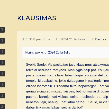
KLAUSIMAS
1.31K peržiūros
2024 21 birželio
Darbas
Norinti pokyciu
2024 20 birželio
Sveiki, Saule. Vis paskaitau jusu klausimus-atsakym
reikalai neduoda ramybes. Man lygiai taip pat. Esu jau
pastaruosius metus laiko labai blogai jauciuosi del da
tempiu iki paskutinio, jokio dziaugsmo ir pasitenkinimo 
Atrodo isprotesiu. Dirbdama tikrai nepavargstu, bet va
geriau eiciau su maziau laisves, bet normaliai dirbciau
pusmeti kartoju, kad viskas, iseinu, nusibodo, bet taip 
nebetobuleju, neaugu, bet labai patogu. Saule, ar cia tok
dabar tinkamas laikas iseiti is darbo?