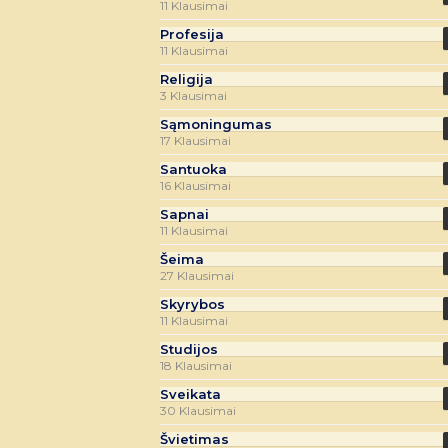
11 Klausimai
Profesija
11 Klausimai
Religija
3 Klausimai
Sąmoningumas
17 Klausimai
Santuoka
16 Klausimai
Sapnai
11 Klausimai
Šeima
27 Klausimai
Skyrybos
11 Klausimai
Studijos
18 Klausimai
Sveikata
30 Klausimai
Švietimas