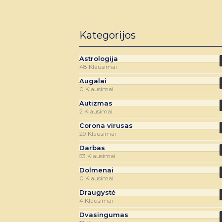
Kategorijos
Astrologija
48 Klausimai
Augalai
0 Klausimai
Autizmas
2 Klausimai
Corona virusas
29 Klausimai
Darbas
53 Klausimai
Dolmenai
0 Klausimai
Draugystė
4 Klausimai
Dvasingumas