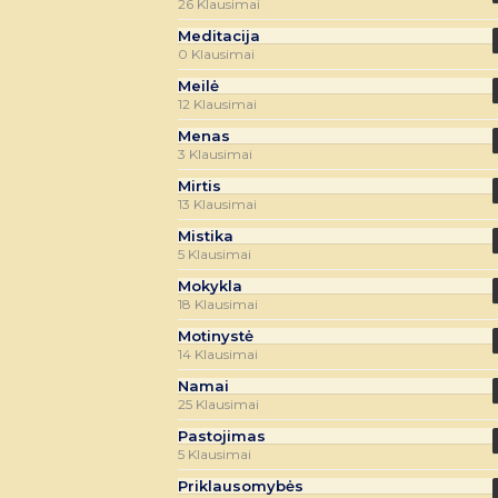
26 Klausimai
Meditacija
0 Klausimai
Meilė
12 Klausimai
Menas
3 Klausimai
Mirtis
13 Klausimai
Mistika
5 Klausimai
Mokykla
18 Klausimai
Motinystė
14 Klausimai
Namai
25 Klausimai
Pastojimas
5 Klausimai
Priklausomybės