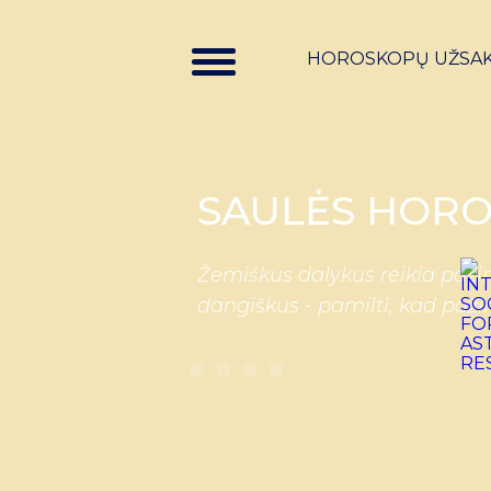
HOROSKOPŲ UŽSA
SAULĖS HORO
Žemiškus dalykus reikia pažin
dangiškus - pamilti, kad paži