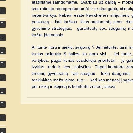
etatiniame,samdomame. Svarbiau už darbą – mokym
kad rutinoje nedegraduotumėt ir protas gautų stim
nepertvarkys. Nebent esate Navickienės milijonierių gi
paslaugą – kad kažkas kitas suplanuotų jums dien
gyvenimo strategijas, garantuotų soc. saugumą ir di
kažko įdomesnio.
Ar turite norų ir siekių, svajonių ? Jei neturite, tai i
kurios prilaukia iš šalies, ka daro visi . Jei turite
vertybes, pagal kurias susidėlioja prioritetai – jų ga
įvykius, kurie ir ves į pokyčius. Tupėti komforto zono
žmonių gyvenseną. Taip saugiau. Tokių dauguma. 
tenkinkitės maža laime, tuo – kad kas mėnesį į sąskai
per riziką ir išėjimą iš komforto zonos į laisvę.