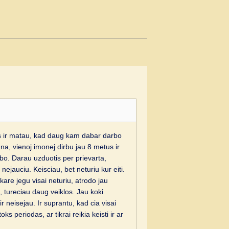
us ir matau, kad daug kam dabar darbo
na, vienoj imonej dirbu jau 8 metus ir
rbo. Darau uzduotis per prievarta,
nejauciu. Keisciau, bet neturiu kur eiti.
kare jegu visai neturiu, atrodo jau
, tureciau daug veiklos. Jau koki
ir neisejau. Ir suprantu, kad cia visai
s periodas, ar tikrai reikia keisti ir ar