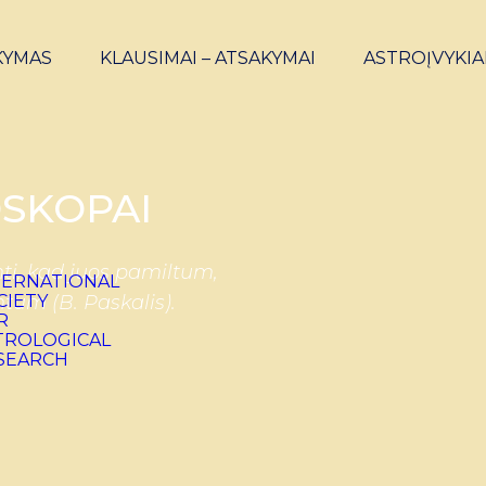
KYMAS
KLAUSIMAI – ATSAKYMAI
ASTROĮVYKIA
SKOPAI
ti, kad juos pamiltum,
ntum (B. Paskalis).