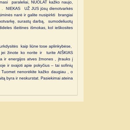
asi paraleliai, NUOLAT kažko naujo,
ulų . NIEKAS UŽ JUS jūsų dienotvarkės
minės narė ir galite nusipirkti brangiai
otvarkę, surastų darbą, sumodeliuotų
deles išeitines išmokas, kol ieškosites
r murkdysitės kaip liūne tose aplinkybėse,
, jei žinote ko norite ir turite AIŠKIAS
lia ir energijos atves žmones , įtrauks į
je ir svajoti apie pokyčius – tai sofinių
Tuomet nenorėkite kažko daugiau , o
tą byra ir neskurstat. Pasiekimai ateina