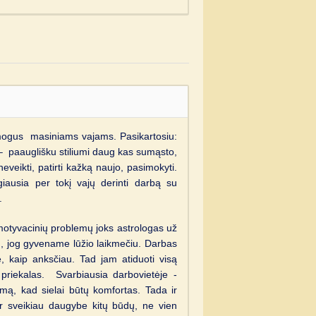
mogus masiniams vajams. Pasikartosiu:
 – paauglišku stiliumi daug kas sumąsto,
veikti, patirti kažką naujo, pasimokyti.
giausia per tokį vajų derinti darbą su
.
motyvacinių problemų joks astrologas už
u, jog gyvename lūžio laikmečiu. Darbas
 kaip anksčiau. Tad jam atiduoti visą
 priekalas. Svarbiausia darbovietėje -
mą, kad sielai būtų komfortas. Tada ir
r sveikiau daugybe kitų būdų, ne vien