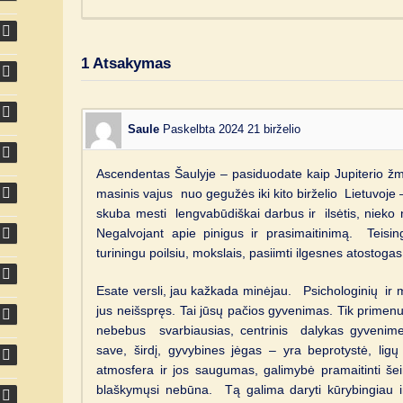
1
Atsakymas
Saule
Paskelbta 2024 21 birželio
Ascendentas Šaulyje – pasiduodate kaip Jupiterio ž
masinis vajus nuo gegužės iki kito birželio Lietuvoje
skuba mesti lengvabūdiškai darbus ir ilsėtis, nieko ne
Negalvojant apie pinigus ir prasimaitinimą. Teisin
turiningu poilsiu, mokslais, pasiimti ilgesnes atostogas
Esate versli, jau kažkada minėjau. Psichologinių ir 
jus neišspręs. Tai jūsų pačios gyvenimas. Tik primen
nebebus svarbiausias, centrinis dalykas gyvenime,
save, širdį, gyvybines jėgas – yra beprotystė, ligų
atmosfera ir jos saugumas, galimybė pramaitinti šei
blaškymųsi nebūna. Tą galima daryti kūrybingiau i