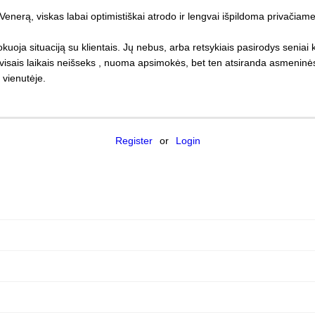
nerą, viskas labai optimistiškai atrodo ir lengvai išpildoma privačiam
uoja situaciją su klientais. Jų nebus, arba retsykiais pasirodys seniai k
 visais laikais neišseks , nuoma apsimokės, bet ten atsiranda asmeninės 
 vienutėje.
Register
or
Login