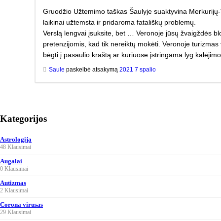
Gruodžio Užtemimo taškas Šaulyje suaktyvina Merkurijų-Ve
laikinai užtemsta ir pridaroma fatališkų problemų.
Verslą lengvai įsuksite, bet … Veronoje jūsų žvaigždės blok
pretenzijomis, kad tik nereiktų mokėti. Veronoje turizmas
bėgti į pasaulio kraštą ar kuriuose įstringama lyg kalėjimo
Saule
paskelbė atsakymą
2021 7 spalio
Kategorijos
Astrologija
48 Klausimai
Augalai
0 Klausimai
Autizmas
2 Klausimai
Corona virusas
29 Klausimai