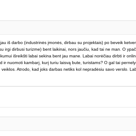
šėjau iš darbo (industrinės įmonės, dirbau su projektais) po beveik ketv
 irgi dirbusi turizme) bent laikinai, nors jaučiu, kad tai ne man. O y
iškumui išreikšti labai sekina bent jau mane. Labai norėčiau dirbti ir onli
 ir nuomoti kambarį, kurį turiu laisvą bute, turistams? O gal tai pernelyg
o veiklos. Atrodo, kad joks darbas netiks kol nepradėsiu savo verslo. Lab