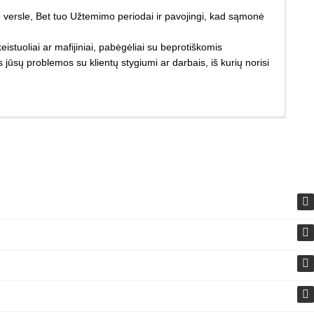
e versle, Bet tuo Užtemimo periodai ir pavojingi, kad sąmonė
eistuoliai ar mafijiniai, pabėgėliai su beprotiškomis
jūsų problemos su klientų stygiumi ar darbais, iš kurių norisi