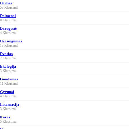
Darbas
53 Klausimai
Dolmenai
0 Klausimai
Draugystė
4 Klausimai
Dvasingumas
13 Klausimai
Dvasios
2 Klausimai
Ekologija
3 Klausimai
Gimdymas
11 Klausimai
Gyvūnai
4 Klausimai
Inkarnacija
3 Klausimai
Karas
5 Klausimai