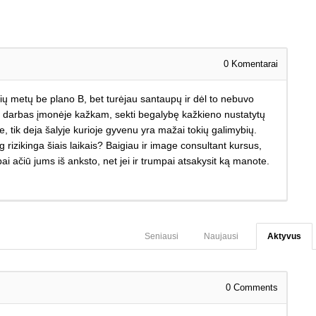
0
Komentarai
erių metų be plano B, bet turėjau santaupų ir dėl to nebuvo
pač darbas įmonėje kažkam, sekti begalybę kažkieno nustatytų
ne, tik deja šalyje kurioje gyvenu yra mažai tokių galimybių.
 rizikinga šiais laikais? Baigiau ir image consultant kursus,
ai ačiū jums iš anksto, net jei ir trumpai atsakysit ką manote.
Seniausi
Naujausi
Aktyvus
0
Comments