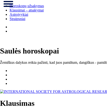
Horoskopų užsakymas
Klausimai – atsakymai
Astroįvykiai
Straipsniai
Saulės horoskopai
Žemiškus dalykus reikia pažinti, kad juos pamiltum, dangiškus - pamilt
Klausimas