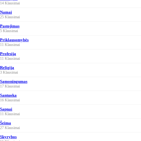
14 Klausimai
Namai
25 Klausimai
Pastojimas
5 Klausimai
Priklausomybės
11 Klausimai
Profesija
11 Klausimai
Religija
3 Klausimai
Sąmoningumas
17 Klausimai
Santuoka
16 Klausimai
Sapnai
11 Klausimai
Šeima
27 Klausimai
Skyrybos