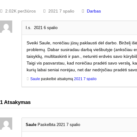
2.02K peržiūros
2021 7 spalio
Darbas
I.s.
2021 6 spalio
Sveiki Saule, norėčiau jūsų paklausti dėl darbo. Birželį i
problemų. Dabar susiradau darbą viešbutyje (anksčiau esu
taisyklių, multitaskinti ir pan., neturėti erdvės savo kūryb
Taigi vis pasvarstau, kad norėčiau pradėti savo verslą, kad
kurių labai seniai norėjau, net dar nedrįsčiau pradėti sav
Saule
paskelbė atsakymą
2021 7 spalio
1
Atsakymas
Saule
Paskelbta 2021 7 spalio