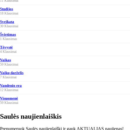
11 Klausimai
Studijos
18 Klausimai
Sveikata
30 Klausimai
Švietimas
1 Klausimas
Tėvystė
4 Klausimai
Vaikas
59 Klausimai
Vaikų darželis
7 Klausimai
Vandenio era
12 Klausimai
Visuomenė
59 Klausimai
Saulės naujienlaiškis
Prenumeruok Saulės naujienlaiškį ir gauk AKTUALIAS naujienas!