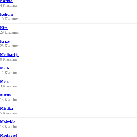
Karma
4 Klausimai
Kelionė
10 Klausimai
Kita
29 Klausimai
Krizė
26 Klausimai
Meditacija
0 Klausimai
Meilė
12 Klausimai
Menas
3 Klausimai
Mirtis
13 Klausimai
Mistika
5 Klausimai
Mokykla
18 Klausimai
Motinystė