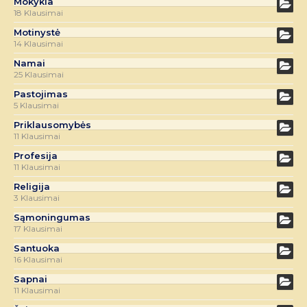
Mokykla
18 Klausimai
Motinystė
14 Klausimai
Namai
25 Klausimai
Pastojimas
5 Klausimai
Priklausomybės
11 Klausimai
Profesija
11 Klausimai
Religija
3 Klausimai
Sąmoningumas
17 Klausimai
Santuoka
16 Klausimai
Sapnai
11 Klausimai