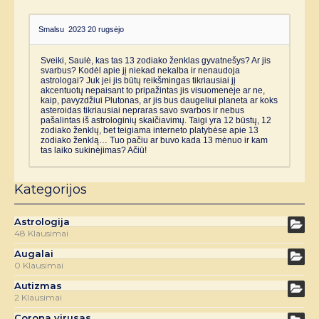
Smalsu
2023 20 rugsėjo
Sveiki, Saulė, kas tas 13 zodiako ženklas gyvatnešys? Ar jis
svarbus? Kodėl apie jį niekad nekalba ir nenaudoja
astrologai? Juk jei jis būtų reikšmingas tikriausiai jį
akcentuotų nepaisant to pripažintas jis visuomenėje ar ne,
kaip, pavyzdžiui Plutonas, ar jis bus daugeliui planeta ar koks
asteroidas tikriausiai nepraras savo svarbos ir nebus
pašalintas iš astrologinių skaičiavimų. Taigi yra 12 būstų, 12
zodiako ženklų, bet teigiama interneto platybėse apie 13
zodiako ženklą… Tuo pačiu ar buvo kada 13 mėnuo ir kam
tas laiko sukinėjimas? Ačiū!
Kategorijos
Astrologija
48 Klausimai
Augalai
0 Klausimai
Autizmas
2 Klausimai
Corona virusas