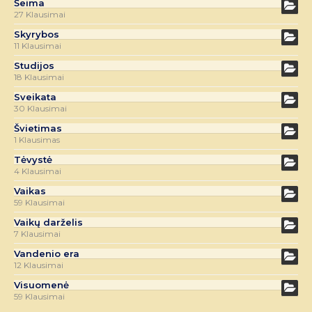
Šeima
27 Klausimai
Skyrybos
11 Klausimai
Studijos
18 Klausimai
Sveikata
30 Klausimai
Švietimas
1 Klausimas
Tėvystė
4 Klausimai
Vaikas
59 Klausimai
Vaikų darželis
7 Klausimai
Vandenio era
12 Klausimai
Visuomenė
59 Klausimai