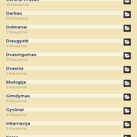
29 Klausimai
Darbas
53 Klausimai
Dolmenai
0 Klausimai
Draugystė
4 Klausimai
Dvasingumas
13 Klausimai
Dvasios
2 Klausimai
Ekologija
3 Klausimai
Gimdymas
11 Klausimai
Gyvūnai
4 Klausimai
Inkarnacija
3 Klausimai
Karas