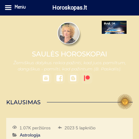
Meniu
Horoskopas.lt
SAULĖS HOROSKOPAI
Žemiškus dalykus reikia pažinti, kad juos pamiltum,
dangiškus - pamilti, kad pažintum (B. Paskalis).
KLAUSIMAS
1.07K peržiūros
2023 5 lapkričio
Astrologija