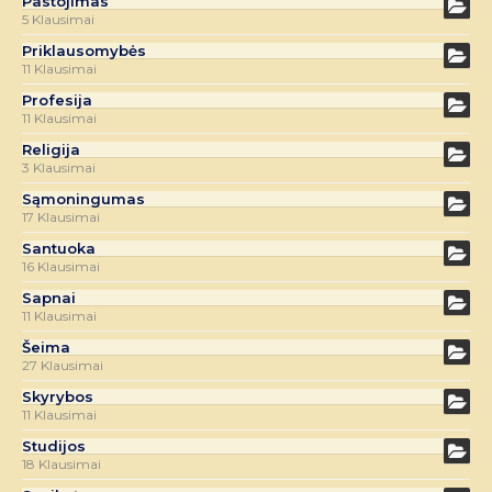
Pastojimas
5 Klausimai
Priklausomybės
11 Klausimai
Profesija
11 Klausimai
Religija
3 Klausimai
Sąmoningumas
17 Klausimai
Santuoka
16 Klausimai
Sapnai
11 Klausimai
Šeima
27 Klausimai
Skyrybos
11 Klausimai
Studijos
18 Klausimai