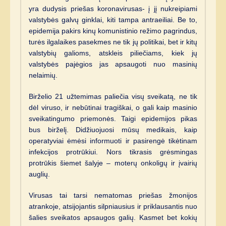
yra dudysis priešas koronavirusas- į jį nukreipiami
valstybės galvų ginklai, kiti tampa antraeiliai. Be to,
epidemija pakirs kinų komunistinio režimo pagrindus,
turės ilgalaikes pasekmes ne tik jų politikai, bet ir kitų
valstybių galioms, atskleis piliečiams, kiek jų
valstybės pajėgios jas apsaugoti nuo masinių
nelaimių.
Birželio 21 užtemimas paliečia visų sveikatą, ne tik
dėl viruso, ir nebūtinai tragiškai, o gali kaip masinio
sveikatingumo priemonės. Taigi epidemijos pikas
bus birželį. Didžiuojuosi mūsų medikais, kaip
operatyviai ėmėsi informuoti ir pasirengė tikėtinam
infekcijos protrūkiui. Nors tikrasis grėsmingas
protrūkis šiemet šalyje – moterų onkoligų ir įvairių
auglių.
Virusas tai tarsi nematomas priešas žmonijos
atrankoje, atsijojantis silpniausius ir priklausantis nuo
šalies sveikatos apsaugos galių. Kasmet bet kokių