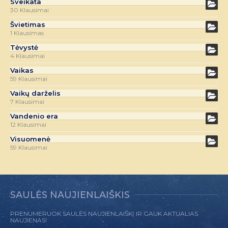
Sveikata
30 Klausimai
Švietimas
1 Klausimas
Tėvystė
4 Klausimai
Vaikas
59 Klausimai
Vaikų darželis
7 Klausimai
Vandenio era
12 Klausimai
Visuomenė
59 Klausimai
SAULĖS NAUJIENLAIŠKIS
PRENUMERUOK SAULĖS NAUJIENLAIŠKĮ IR GAUK AKTUALIAS
NAUJIENAS!