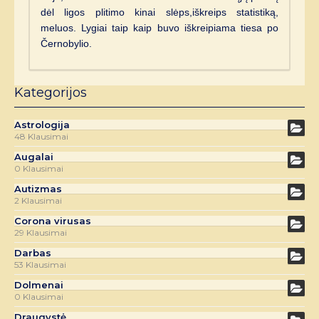
dėl ligos plitimo kinai slėps,iškreips statistiką,
meluos. Lygiai taip kaip buvo iškreipiama tiesa po
Černobylio.
Kategorijos
Astrologija
48 Klausimai
Augalai
0 Klausimai
Autizmas
2 Klausimai
Corona virusas
29 Klausimai
Darbas
53 Klausimai
Dolmenai
0 Klausimai
Draugystė