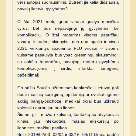
verslautojus sudrausmins. Būtrent jie kelia didžiausią
pavojų lietuvių gyvybėms?
O štai 2021 metų gripo virusai guldys masiškai
vyrus, bet bus nepavojingi jų gyvybėms, be
komplikacijų. O štai moterims visoms patarčiau
vasarą ir rudenį skiepytis, nes nuo spalio ir visus
2021 veikiantys sezoniniai FLU virusai – visoms
vuisame pasaulyje bus ypač grėsmingi, skausmingi,
su aukšta teperatūra, pavojingi moterų gyvybėms
komplikacijomis ( širdis, infarktai, smegenų
pažeidimai).
Gruodžio Saulės užtemimas konkrečiai Lietuvai gali
duoti masinių susirgimų, epidemijų ar sveikatingumo
akcijų bangą-psichozę, medikai tikrai bus užkrauti
kolosaliu darbu jau nuo liepos.
Šiemet gi – mažiau kelionių, kontaktų su atvykusiais
kinais, jau infekuotais, mažiau ekskursijų po
ligonines, mažiau panikos.
Beje, 2019/02/03- 03/04 ir 03/16- 04/11 tikrąją padėtį