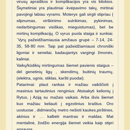
virusų apraiškos ir komplikacijos yra vis kitokios.
Šiųmetiniai yra plautiniai -kvėpavimo takų, mirtinai
pavojingi labiau vyrams. Moterys gali sirgti stipriau (
silpnumas, virškinimo sutrikimas, pykinimas,
nedarbingumas visiškas, mieguistumas), bet be
mirtinų komplikacijų. O vyrus puola staiga ir sunkiai.
`Vyrų pažeidžiamiausia amžiaus grupė – 7-14, 24-
35, 58-80 mm. Taip pat pažeidžiamiausi chroniški
ligoniai ir seneliai, badaujantys vargingi žmonės,
kaliniai.
Vaikų/kūdikių mirtingumas šiemet pavienis staigus –
dėl genetinių ligų , skendimų, buitinių traumų,
(elektra, ugnis, stiklas, karšti puodai).
Patarimai: plaut rankas ir mažiau vaikščioti į
masinius tartautinius renginius. Atsisakyti kelionių į
Rytus, į Aziją su mažais vaikais. Arba išvis šiemet
kuo mažiau keliauti į egzotinius kraštus. Oro
uostuose , didmiesčių metro nešioti kaukes,pirštines,
akinius ir … kalbėti mantras ir maldas. Mat
mentalinė, žodžio energija šiemet veikia kaip stipri
apsauga.