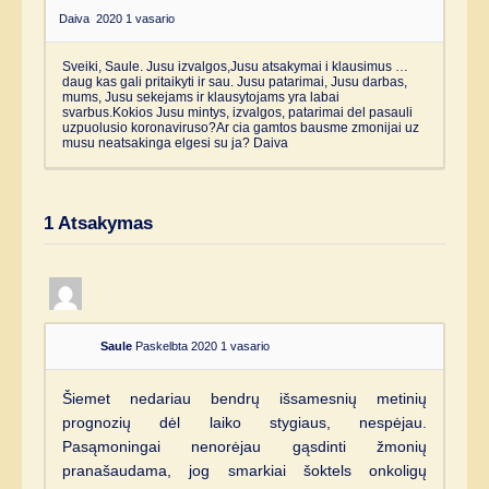
Daiva
2020 1 vasario
Sveiki, Saule. Jusu izvalgos,Jusu atsakymai i klausimus …
daug kas gali pritaikyti ir sau. Jusu patarimai, Jusu darbas,
mums, Jusu sekejams ir klausytojams yra labai
svarbus.Kokios Jusu mintys, izvalgos, patarimai del pasauli
uzpuolusio koronaviruso?Ar cia gamtos bausme zmonijai uz
musu neatsakinga elgesi su ja? Daiva
1
Atsakymas
Saule
Paskelbta 2020 1 vasario
Šiemet nedariau bendrų išsamesnių metinių
prognozių dėl laiko stygiaus, nespėjau.
Pasąmoningai nenorėjau gąsdinti žmonių
pranašaudama, jog smarkiai šoktels onkoligų