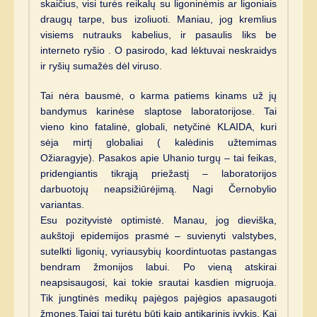
skaičius, visi turės reikalų su ligoninėmis ar ligoniais
draugų tarpe, bus izoliuoti. Maniau, jog kremlius
visiems nutrauks kabelius, ir pasaulis liks be
interneto ryšio . O pasirodo, kad lėktuvai neskraidys
ir ryšių sumažės dėl viruso.
Tai nėra bausmė, o karma patiems kinams už jų
bandymus karinėse slaptose laboratorijose. Tai
vieno kino fatalinė, globali, netyčinė KLAIDA, kuri
sėja mirtį globaliai ( kalėdinis užtemimas
Ožiaragyje). Pasakos apie Uhanio turgų – tai feikas,
pridengiantis tikrąją priežastį – laboratorijos
darbuotojų neapsižiūrėjimą. Nagi Černobylio
variantas.
Esu pozityvistė optimistė. Manau, jog dieviška,
aukštoji epidemijos prasmė – suvienyti valstybes,
sutelkti ligonių, vyriausybių koordintuotas pastangas
bendram žmonijos labui. Po vieną atskirai
neapsisaugosi, kai tokie srautai kasdien migruoja.
Tik jungtinės medikų pajėgos pajėgios apasaugoti
žmones.Taigi tai turėtų būti kaip antikarinis įvykis. Kai