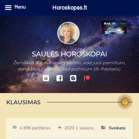
Meniu
Horoskopas.lt
SAULĖS HOROSKOPAI
Žemiškus dalykus reikia pažinti, kad juos pamiltum,
dangiškus - pamilti, kad pažintum (B. Paskalis).
KLAUSIMAS
4.89K peržiūros
2020 1 vasario
Sveikata