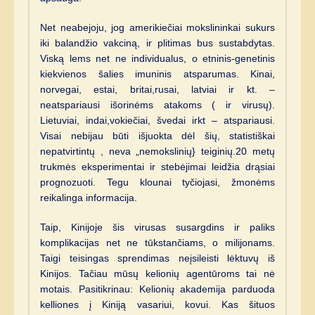
Net neabejoju, jog amerikiečiai mokslininkai sukurs
iki balandžio vakciną, ir plitimas bus sustabdytas.
Viską lems net ne individualus, o etninis-genetinis
kiekvienos šalies imuninis atsparumas. Kinai,
norvegai, estai, britai,rusai, latviai ir kt. –
neatspariausi išorinėms atakoms ( ir virusų).
Lietuviai, indai,vokiečiai, švedai irkt – atspariausi.
Visai nebijau būti išjuokta dėl šių, statistiškai
nepatvirtintų , neva „nemokslinių} teiginių.20 metų
trukmės eksperimentai ir stebėjimai leidžia drąsiai
prognozuoti. Tegu klounai tyčiojasi, žmonėms
reikalinga informacija.
Taip, Kinijoje šis virusas susargdins ir paliks
komplikacijas net ne tūkstančiams, o milijonams.
Taigi teisingas sprendimas neįsileisti lėktuvų iš
Kinijos. Tačiau mūsų kelionių agentūroms tai nė
motais. Pasitikrinau: Kelionių akademija parduoda
kelliones į Kiniją vasariui, kovui. Kas šituos