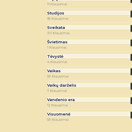
11 Klausimai
Studijos
18 Klausimai
Sveikata
30 Klausimai
Švietimas
1 Klausimas
Tėvystė
4 Klausimai
Vaikas
59 Klausimai
Vaikų darželis
7 Klausimai
Vandenio era
12 Klausimai
Visuomenė
59 Klausimai