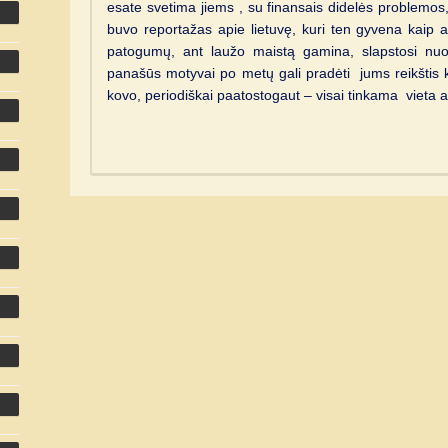
esate svetima jiems , su finansais didelės problemo
buvo reportažas apie lietuvę, kuri ten gyvena kaip 
patogumų, ant laužo maistą gamina, slapstosi nuo
panašūs motyvai po metų gali pradėti jums reikštis k
kovo, periodiškai paatostogaut – visai tinkama vieta 