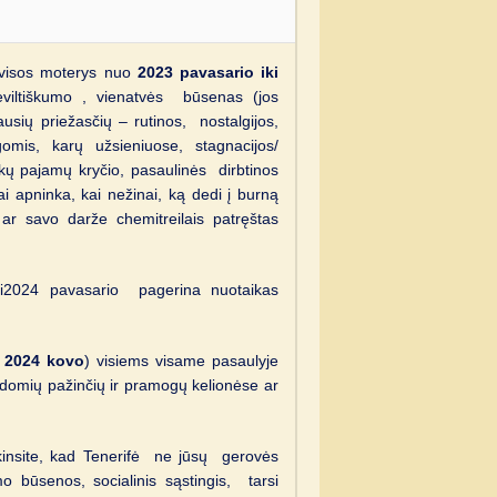
visos moterys nuo
2023 pavasario iki
eviltiškumo , vienatvės būsenas (jos
usių priežasčių – rutinos, nostalgijos,
omis, karų užsieniuose, stagnacijos/
kų pajamų kryčio, pasaulinės dirbtinos
iai apninka, kai nežinai, ką dedi į burną
, ar savo darže chemitreilais patręštas
iki2024 pavasario pagerina nuotaikas
i 2024 kovo
) visiems visame pasaulyje
įdomių pažinčių ir pramogų kelionėse ar
ikinsite, kad Tenerifė ne jūsų gerovės
umo būsenos, socialinis sąstingis, tarsi