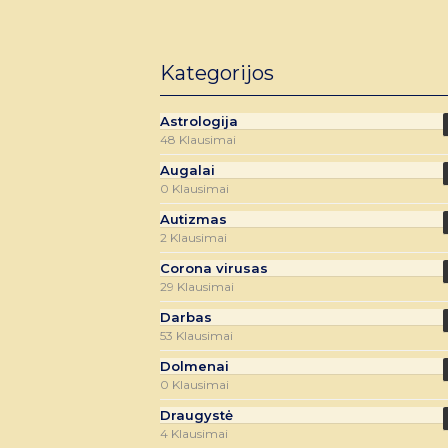
Kategorijos
Astrologija
48 Klausimai
Augalai
0 Klausimai
Autizmas
2 Klausimai
Corona virusas
29 Klausimai
Darbas
53 Klausimai
Dolmenai
0 Klausimai
Draugystė
4 Klausimai