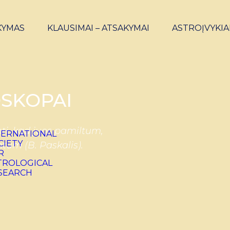
KYMAS
KLAUSIMAI – ATSAKYMAI
ASTROĮVYKIA
SKOPAI
ti, kad juos pamiltum,
ntum (B. Paskalis).