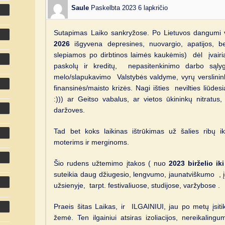
Saule
Paskelbta 2023 6 lapkričio
Sutapimas Laiko sankryžose. Po Lietuvos dangumi 
2026
išgyvena depresines, nuovargio, apatijos, b
slepiamos po dirbtinos laimės kaukėmis) dėl įvairia
paskolų ir kreditų, nepasitenkinimo darbo sąlyg
melo/slapukavimo Valstybės valdyme, vyrų verslinin
finansinės/maisto krizės. Nagi išties nevilties liūdes
:))) ar Geitso vabalus, ar vietos ūkininkų nitratus
daržoves.
Tad bet koks laikinas ištrūkimas už šalies ribų 
moterims ir merginoms.
Šio rudens užtemimo įtakos ( nuo
2023 birželio ik
suteikia daug džiugesio, lengvumo, jaunatviškumo , 
užsienyje, tarpt. festivaliuose, studijose, varžybose .
Praeis šitas Laikas, ir ILGAINIUI, jau po metų įsit
žemė. Ten ilgainiui atsiras izoliacijos, nereikaling