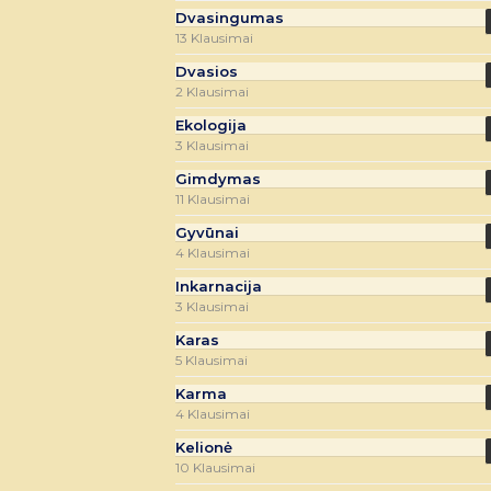
Dvasingumas
13 Klausimai
Dvasios
2 Klausimai
Ekologija
3 Klausimai
Gimdymas
11 Klausimai
Gyvūnai
4 Klausimai
Inkarnacija
3 Klausimai
Karas
5 Klausimai
Karma
4 Klausimai
Kelionė
10 Klausimai