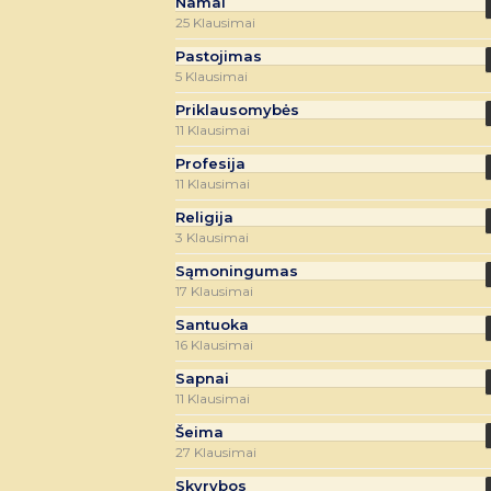
Namai
25 Klausimai
Pastojimas
5 Klausimai
Priklausomybės
11 Klausimai
Profesija
11 Klausimai
Religija
3 Klausimai
Sąmoningumas
17 Klausimai
Santuoka
16 Klausimai
Sapnai
11 Klausimai
Šeima
27 Klausimai
Skyrybos