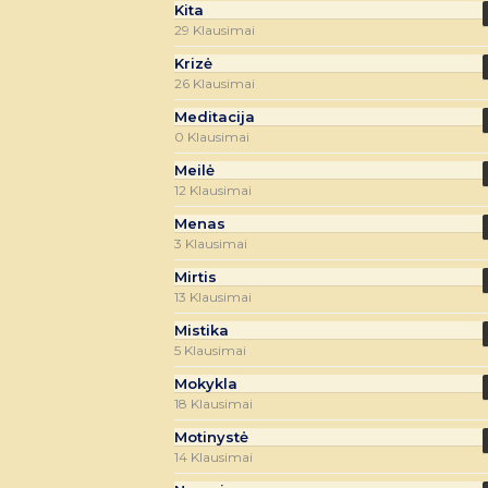
Kita
29 Klausimai
Krizė
26 Klausimai
Meditacija
0 Klausimai
Meilė
12 Klausimai
Menas
3 Klausimai
Mirtis
13 Klausimai
Mistika
5 Klausimai
Mokykla
18 Klausimai
Motinystė
14 Klausimai