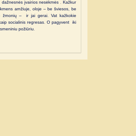
s, dažnesnės įvairios nesėkmės . Kažkur
akmens amžiuje, oloje – be šviesos, be
 žmonių – ir jai gerai. Vat kažkokie
aip socialinis regresas. O pagyvent iki
asmeniniu požiūriu.