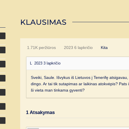
KLAUSIMAS
1.71K peržiūros
2023 6 lapkričio
Kita
L
2023 3 lapkričio
Sveiki, Saule. Išvykus iš Lietuvos į Tenerifę atsigava
dingo. Ar tai tik sutapimas ar laikinas atokvėpis? Pat
ši vieta man tinkama gyventi?
1
Atsakymas