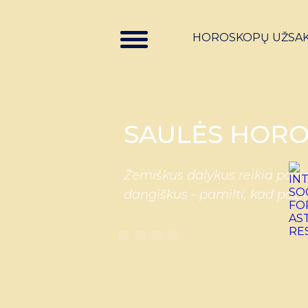
HOROSKOPŲ UŽSA
SAULĖS HORO
Žemiškus dalykus reikia pažin
dangiškus - pamilti, kad paži