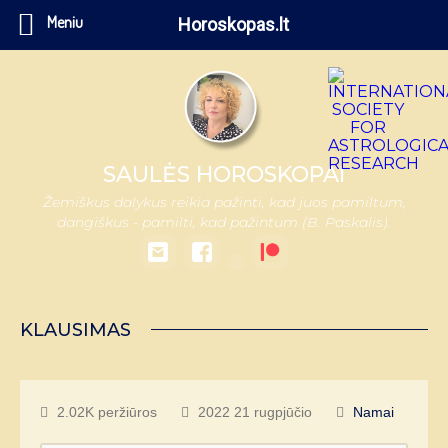
Meniu
Horoskopas.lt
SAULĖS HOROSKOPAI
Žemiškus dalykus reikia pažinti, kad juos pamiltum,
dangiškus - pamilti, kad pažintum (B. Paskalis).
KLAUSIMAS
2.02K peržiūros
2022 21 rugpjūčio
Namai