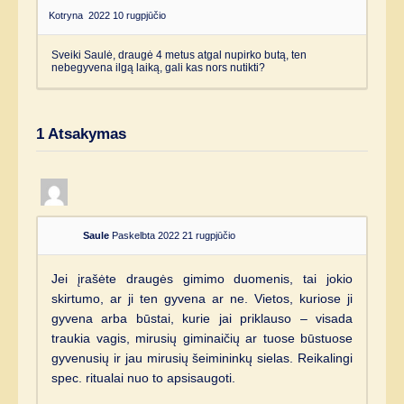
Kotryna
2022 10 rugpjūčio
Sveiki Saulė, draugė 4 metus atgal nupirko butą, ten
nebegyvena ilgą laiką, gali kas nors nutikti?
1
Atsakymas
Saule
Paskelbta 2022 21 rugpjūčio
Jei įrašėte draugės gimimo duomenis, tai jokio
skirtumo, ar ji ten gyvena ar ne. Vietos, kuriose ji
gyvena arba būstai, kurie jai priklauso – visada
traukia vagis, mirusių giminaičių ar tuose būstuose
gyvenusių ir jau mirusių šeimininkų sielas. Reikalingi
spec. ritualai nuo to apsisaugoti.