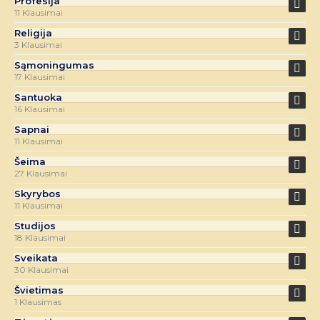
Profesija
11 Klausimai
Religija
3 Klausimai
Sąmoningumas
17 Klausimai
Santuoka
16 Klausimai
Sapnai
11 Klausimai
Šeima
27 Klausimai
Skyrybos
11 Klausimai
Studijos
18 Klausimai
Sveikata
30 Klausimai
Švietimas
1 Klausimas