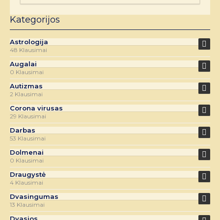
Kategorijos
Astrologija
48 Klausimai
Augalai
0 Klausimai
Autizmas
2 Klausimai
Corona virusas
29 Klausimai
Darbas
53 Klausimai
Dolmenai
0 Klausimai
Draugystė
4 Klausimai
Dvasingumas
13 Klausimai
Dvasios