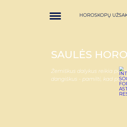
HOROSKOPŲ UŽSA
SAULĖS HORO
Žemiškus dalykus reikia pažin
dangiškus - pamilti, kad paži