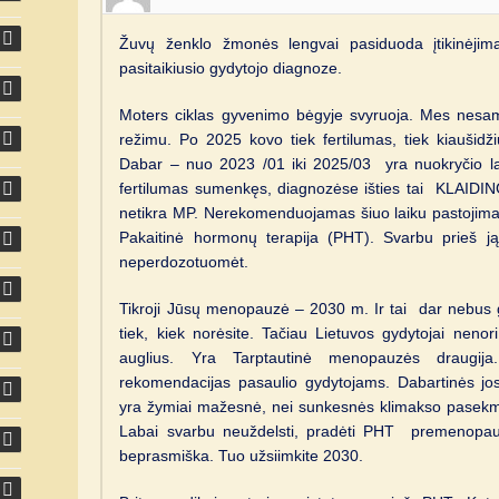
Žuvų ženklo žmonės lengvai pasiduoda įtikinėjima
pasitaikiusio gydytojo diagnoze.
Moters ciklas gyvenimo bėgyje svyruoja. Mes nesame 
režimu. Po 2025 kovo tiek fertilumas, tiek kiaušidži
Dabar – nuo 2023 /01 iki 2025/03 yra nuokryčio lai
fertilumas sumenkęs, diagnozėse išties tai KLAID
netikra MP. Nerekomenduojamas šiuo laiku pastojimas,
Pakaitinė hormonų terapija (PHT). Svarbu prieš ją 
neperdozotuomėt.
Tikroji Jūsų menopauzė – 2030 m. Ir tai dar nebus g
tiek, kiek norėsite. Tačiau Lietuvos gydytojai nenori
auglius. Yra Tarptautinė menopauzės draug
rekomendacijas pasaulio gydytojams. Dabartinės jo
yra žymiai mažesnė, nei sunkesnės klimakso pasekmės
Labai svarbu neuždelsti, pradėti PHT premenopauz
beprasmiška. Tuo užsiimkite 2030.