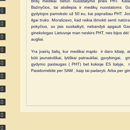
Britų medikai neturi nusistatymo prieš PHT. Kata
Bažnyčios, tai atsiliepia ir medikų nuostatoms. Gai
gydytojos pamokslo už 50 eu, kai paprašiau PHT. Jo
ilgai truko. Moralizavo, kad reikia išmokti senti natūral
pokyčius, su jais susitaikyti, nebandyti apgauti Gam
ginekologas Lietuvoje man neskirs PHT, nes bijos dėl p
augliai.
Yra įvairių šalių, kur medikai mąsto ir daro kitaip, a
būti jaunatviškai, lytiškai patraukliai, gyvybingai,
gydymo paslaugas ( PHT) bet kokioje ES šalyje, ne
Pasidomėkite per SAM , kaip tai padaryti. Arba per gi