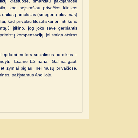
likų kraštuose, smarkiau įtakojamose
la, kad neįsirašiau privačios klinikos
s dailus pamokslas (smegenų plovimas)
iai, kad privalau filosofiškai priimti kūno
tą.Ji įtikino, jog joks save gerbiantis
riteistų kompensacijų, jei staiga atsiras
tliepdami moters socialinius poreikius –
 gimdyti. Esame ES nariai. Galima gauti
t žymiai pigiau, nei mūsų privačiose.
mines, pažįstamus Anglijoje.