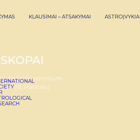
KYMAS
KLAUSIMAI – ATSAKYMAI
ASTROĮVYKIA
SKOPAI
ti, kad juos pamiltum,
ntum (B. Paskalis).