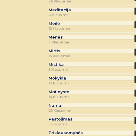
26 Klausimai
Meditacija
0 Klausimai
Meilė
12 Klausimai
Menas
3 Klausimai
Mirtis
13 Klausimai
Mistika
5 Klausimai
Mokykla
18 Klausimai
Motinystė
14 Klausimai
Namai
25 Klausimai
Pastojimas
5 Klausimai
Priklausomybės