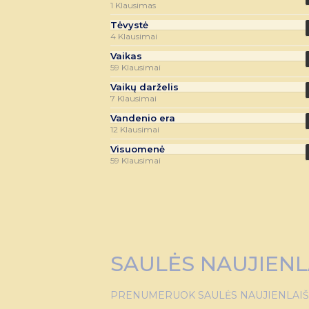
1 Klausimas
Tėvystė
4 Klausimai
Vaikas
59 Klausimai
Vaikų darželis
7 Klausimai
Vandenio era
12 Klausimai
Visuomenė
59 Klausimai
SAULĖS NAUJIENL
PRENUMERUOK SAULĖS NAUJIENLAIŠKĮ