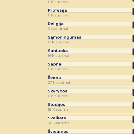
11 Klausimai
Profesija
11 Klausimai
Religija
3 Klausimai
Sąmoningumas
17 Klausimai
Santuoka
16 Klausimai
Sapnai
11 Klausimai
Šeima
27 Klausimai
Skyrybos
11 Klausimai
Studijos
18 Klausimai
Sveikata
30 Klausimai
Švietimas