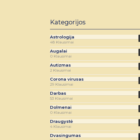
Kategorijos
Astrologija
48 Klausimai
Augalai
0 Klausimai
Autizmas
2 Klausimai
Corona virusas
29 Klausimai
Darbas
53 Klausimai
Dolmenai
0 Klausimai
Draugystė
4 Klausimai
Dvasingumas