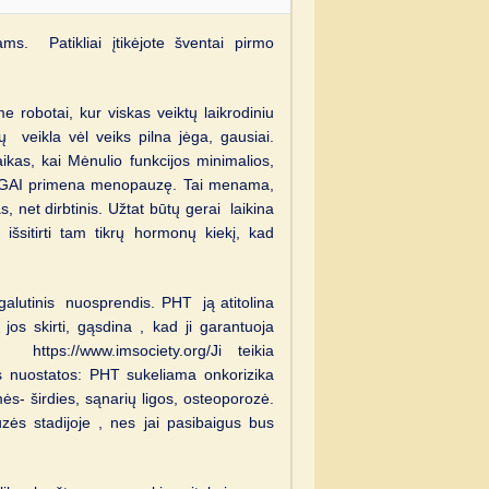
ms. Patikliai įtikėjote šventai pirmo
robotai, kur viskas veiktų laikrodiniu
ų veikla vėl veiks pilna jėga, gausiai.
kas, kai Mėnulio funkcijos minimalios,
INGAI primena menopauzę. Tai menama,
 net dirbtinis. Užtat būtų gerai laikina
išsitirti tam tikrų hormonų kiekį, kad
alutinis nuosprendis. PHT ją atitolina
 jos skirti, gąsdina , kad ji garantuoja
ija.
https://www.imsociety.org/
Ji teikia
s nuostatos: PHT sukeliama onkorizika
- širdies, sąnarių ligos, osteoporozė.
ės stadijoje , nes jai pasibaigus bus