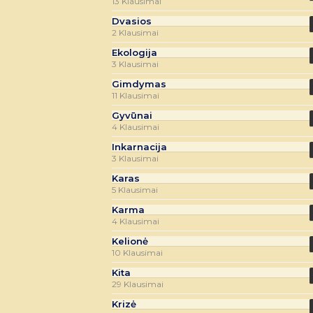
13 Klausimai
Dvasios
2 Klausimai
Ekologija
3 Klausimai
Gimdymas
11 Klausimai
Gyvūnai
4 Klausimai
Inkarnacija
3 Klausimai
Karas
5 Klausimai
Karma
4 Klausimai
Kelionė
10 Klausimai
Kita
29 Klausimai
Krizė