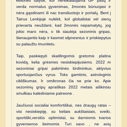
kelionės šalyse, kur nereikalaujama GP pasų ir
verda normalus gyvenimas, žmonės būriuojasi ir
nėra gąsdinami iš nac transliuotojo ir portalų. Bent į
Tatrus Lenkijojė nulėkit, kol globalistai vėl sienų
prievarta neuždarė, kad žmonės nepamatytų, jog
jokio maro nėra, o tik siautėja sezoninis gripas,
šienaujantis kaip ir kasmet silpnesnius ir priskiepytus
su palaužtu imunitetu.
Taip, paskiepyti skaitlingomis gretomis platina
kovidą, kelia grėsmes nesiskiepijusiems. 2022 m
sezoniniai gripai pakirtinės širdininkus, aktyvius
sportuojančius vyrus. Toks gamtinis, astrologinis
cikliškumas. Ir omikronas čia ne prie ko. Apie
sezoninių gripų apraiškas 2022 metais aiškinsiu
smulkiau kalėdiniame patreone .
Jaučiuosi socialiai komfortiškai, nes draugų ratas –
visi nesiskiepiję, su keliais aukštaisiais, sveiki,
sportiški,verslūs optimistai, su darniomis tvarios
gyvensenos šeimomis. Turi savo , ne avių