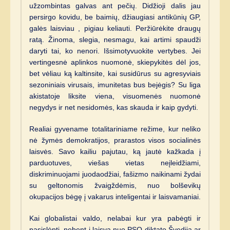
užzombintas galvas ant pečių. Didžioji dalis jau
persirgo kovidu, be baimių, džiaugiasi antikūnių GP,
galės laisviau , pigiau keliauti. Peržiūrėkite draugų
ratą. Žinoma, slegia, nesmagu, kai artimi spaudži
daryti tai, ko nenori. Išsimotyvuokite vertybes. Jei
vertingesnė aplinkos nuomonė, skiepykitės dėl jos,
bet vėliau ką kaltinsite, kai susidūrus su agresyviais
sezoniniais virusais, imunitetas bus bejėgis? Su liga
akistatoje liksite viena, visuomenės nuomonė
negydys ir net nesidomės, kas skauda ir kaip gydyti.
Realiai gyvename totalitariniame režime, kur neliko
nė žymės demokratijos, prarastos visos socialinės
laisvės. Savo kailiu pajutau, ką jautė kažkada į
parduotuves, viešas vietas neįleidžiami,
diskriminuojami juodaodžiai, fašizmo naikinami žydai
su geltonomis žvaigždėmis, nuo bolševikų
okupacijos bėgę į vakarus inteligentai ir laisvamaniai.
Kai globalistai valdo, nelabai kur yra pabėgti ir
pasislėpti, nebent į laisvą nuo PSO diktato Švediją ar