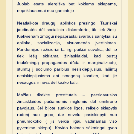
Juolab esate alergiška bet kokiems skiepams,
nepriklausomai nuo gamintojo.
Neatlaikote draugų, aplinkos presingo. Tauriškai
jaudinatės dėl socialinio diskomforto, tik tiek žinių.
Kiekvienam žmogui nepaprastai svarbūs santykiai su
aplinka, socializacija, visuomenės įvertinimas.
Pandemijos režisieriai tą irgi puikiai suvokia, dėl to
tiek lėšų skiriama žiniasklaidai, kad pūstų
triukšmingą propagandos dūdą ir marginalizuotų,
stumtų į sociumo paribius nesiskiepijusius, lašintų
nesiskiepijusiems ant smegenų kasdien, kad jie
nesaugūs ir neva dėl kažko kalti.
Mažiau tikėkite prostitutais – parsidavusios
žiniasklaidos pučiamomis miglomis dėl omikrono
pavojaus. Jei bijote sunkios ligos, reikėjo skiepytis
rudenį nuo gripo, dar nevėlu pasiskiepyti nuo
pneumokoko ( jis veikia ilgai, vadinamas viso
gyvenimo skiepu). Kovido baimes sėkmingai gydo