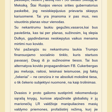
Meksiką. Štai Rusijos vienos srities gubernatorius
paskelbė, jog nesiskiepijusius prievarta skiepys
kariuomenė. Tai yra įmanoma ir pas mus, nes
visuotinis planas visur vienodas.
Su nekantrumu laukiu gegužės,vasaros,kai bus
paviešinta, kas tai per planas, sužinosim, ką slepia
Dulkys, gąsdindamas neskiepytus vaikus menama
mirtimi nuo kovido.
Visi pažangūs su nekantrumu laukia Trumpo
finansuojamo socialinio tinklo, kuris startuos
pavasarį. Daug iš jo sužinosime tiesos. Tai bus
alternatyva kovido propagandiniam FB. Cukerbergas
jau meluoja, raitosi, teisinasi teismuose, jog faktų
„čekeriai” – ne cenzūra ir ne absoliuti mokslinė tiesa,
o tik čekerio subjektyvi nuomonė, na kaip trolinimas.
Dvasios ir proto galioms sustiprinti rekomenduoju
sąrašą knygų, kuriose atpažinsite globalistų ir jų
marionečių LR valdžioje manipuliacines masių
valdymo priemones, profašistinį režimą, kurį jie