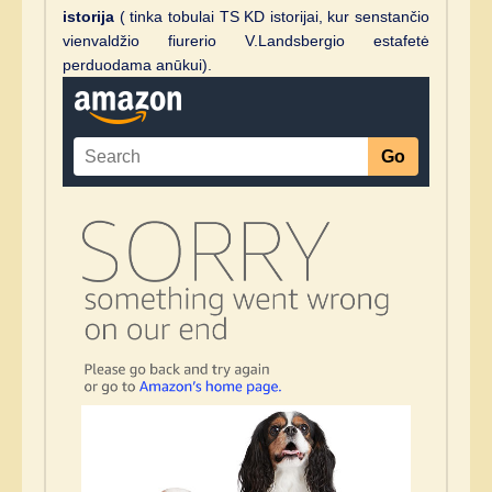
istorija
( tinka tobulai TS KD istorijai, kur senstančio
vienvaldžio fiurerio V.Landsbergio estafetė
perduodama anūkui).