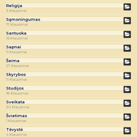
Religija
3 Klausimai
Sąmoningumas
17 Klausimai
Santuoka
16 Klausimai
Sapnai
11 Klausimai
Šeima
27 Klausimai
Skyrybos
11 Klausimai
Studijos
18 Klausimai
Sveikata
30 Klausimai
Švietimas
1 Klausimas
Tėvystė
4 Klausimai