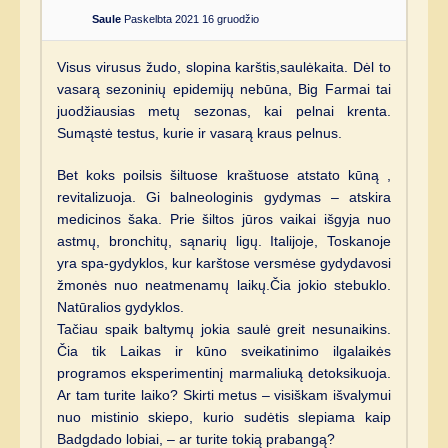
Saule
Paskelbta 2021 16 gruodžio
Visus virusus žudo, slopina karštis,saulėkaita. Dėl to
vasarą sezoninių epidemijų nebūna, Big Farmai tai
juodžiausias metų sezonas, kai pelnai krenta.
Sumąstė testus, kurie ir vasarą kraus pelnus.
Bet koks poilsis šiltuose kraštuose atstato kūną ,
revitalizuoja. Gi balneologinis gydymas – atskira
medicinos šaka. Prie šiltos jūros vaikai išgyja nuo
astmų, bronchitų, sąnarių ligų. Italijoje, Toskanoje
yra spa-gydyklos, kur karštose versmėse gydydavosi
žmonės nuo neatmenamų laikų.Čia jokio stebuklo.
Natūralios gydyklos.
Tačiau spaik baltymų jokia saulė greit nesunaikins.
Čia tik Laikas ir kūno sveikatinimo ilgalaikės
programos eksperimentinį marmaliuką detoksikuoja.
Ar tam turite laiko? Skirti metus – visiškam išvalymui
nuo mistinio skiepo, kurio sudėtis slepiama kaip
Badgdado lobiai, – ar turite tokią prabangą?