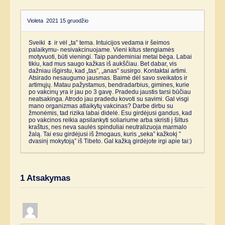
Violeta
2021 15 gruodžio
Sveiki 🌷 ir vėl „ta” tema. Intuicijos vedama ir šeimos
palaikymu- nesivakcinuojame. Vieni kitus stengiamės
motyvuoti, būti vieningi. Taip pandeminiai metai bėga. Labai
tikiu, kad mus saugo kažkas iš aukščiau. Bet dabar, vis
dažniau išgirstu, kad „tas”, „anas” susirgo. Kontaktai artimi.
Atsirado nesaugumo jausmas. Baimė dėl savo sveikatos ir
artimųjų. Matau pažystamus, bendradarbius, gimines, kurie
po vakcinų yra ir jau po 3 gavę. Pradedu jaustis tarsi būčiau
neatsakinga. Atrodo jau pradedu kovoti su savimi. Gal visgi
mano organizmas atlaikytų vakcinas? Darbe dirbu su
žmonėmis, tad rizika labai didelė. Esu girdėjusi gandus, kad
po vakcinos reikia apsilankyti soliariume arba skristi į šiltus
kraštus, nes neva saulės spinduliai neutralizuoja marmalo
žalą. Tai esu girdėjusi iš žmogaus, kuris „seka” kažkokį ”
dvasinį mokytoją” iš Tibeto. Gal kažką girdėjote irgi apie tai:)
1
Atsakymas