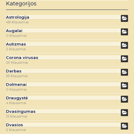
Kategorijos
Astrologija
48 Klausimai
Augalai
0 Klausimai
Autizmas
2 Klausimai
Corona virusas
29 Klausimai
Darbas
53 Klausimai
Dolmenai
0 Klausimai
Draugystė
4 Klausimai
Dvasingumas
13 Klausimai
Dvasios
2 Klausimai