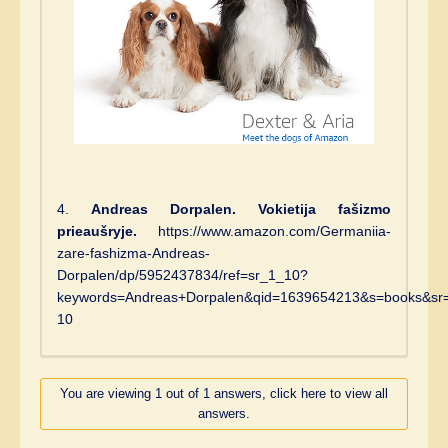
4.
Andreas Dorpalen. Vokietija fašizmo
prieaušryje.
https://www.amazon.com/Germaniia-
zare-fashizma-Andreas-
Dorpalen/dp/5952437834/ref=sr_1_10?
keywords=Andreas+Dorpalen&qid=1639654213&s=books&sr
10
You are viewing 1 out of 1 answers, click here to view all
answers.