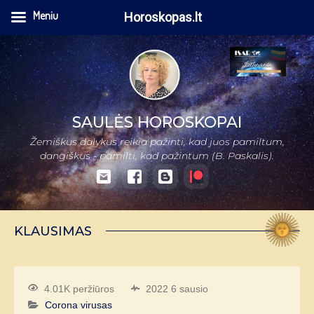
Meniu
Horoskopas.lt
SAULĖS HOROSKOPAI
Žemiškus dalykus reikia pažinti, kad juos pamiltum,
dangiškus - pamilti, kad pažintum (B. Paskalis).
KLAUSIMAS
4.01K peržiūros
2022 6 sausio
Corona virusas