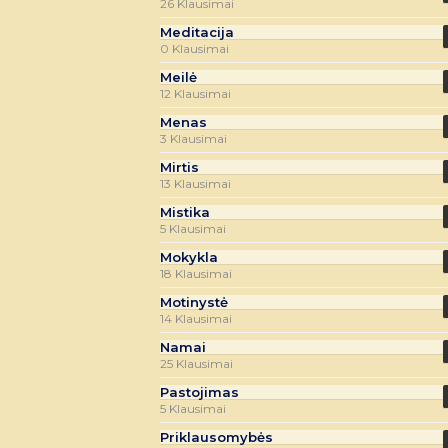
26 Klausimai
Meditacija
0 Klausimai
Meilė
12 Klausimai
Menas
3 Klausimai
Mirtis
13 Klausimai
Mistika
5 Klausimai
Mokykla
18 Klausimai
Motinystė
14 Klausimai
Namai
25 Klausimai
Pastojimas
5 Klausimai
Priklausomybės