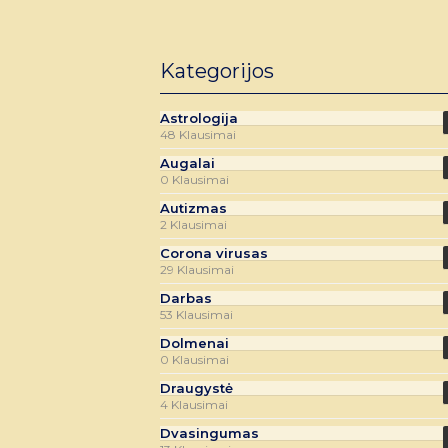
Kategorijos
Astrologija
48 Klausimai
Augalai
0 Klausimai
Autizmas
2 Klausimai
Corona virusas
29 Klausimai
Darbas
53 Klausimai
Dolmenai
0 Klausimai
Draugystė
4 Klausimai
Dvasingumas