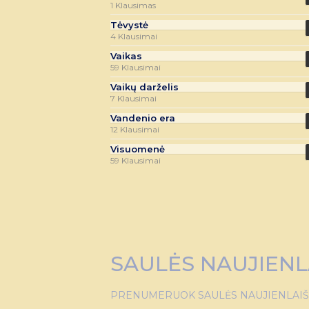
1 Klausimas
Tėvystė
4 Klausimai
Vaikas
59 Klausimai
Vaikų darželis
7 Klausimai
Vandenio era
12 Klausimai
Visuomenė
59 Klausimai
SAULĖS NAUJIENL
PRENUMERUOK SAULĖS NAUJIENLAIŠKĮ