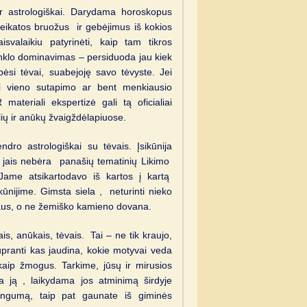
ir astrologiškai. Darydama horoskopus
eikatos bruožus ir gebėjimus iš kokios
svalaikiu patyrinėti, kaip tam tikros
nklo dominavimas – persiduoda jau kiek
si tėvai, suabejoję savo tėvyste. Jei
i vieno sutapimo ar bent menkiausio
ateriali ekspertizė gali tą oficialiai
lių ir anūkų žvaigždėlapiuose.
dro astrologiškai su tėvais. Įsikūnija
su jais nebėra panašių tematinių Likimo
Jame atsikartodavo iš kartos į kartą
kūnijime. Gimsta siela , neturinti nieko
aus, o ne žemiško kamieno dovana.
s, anūkais, tėvais. Tai – ne tik kraujo,
supranti kas jaudina, kokie motyvai veda
 kaip žmogus. Tarkime, jūsų ir mirusios
a ją , laikydama jos atminimą širdyje
vybingumą, taip pat gaunate iš giminės