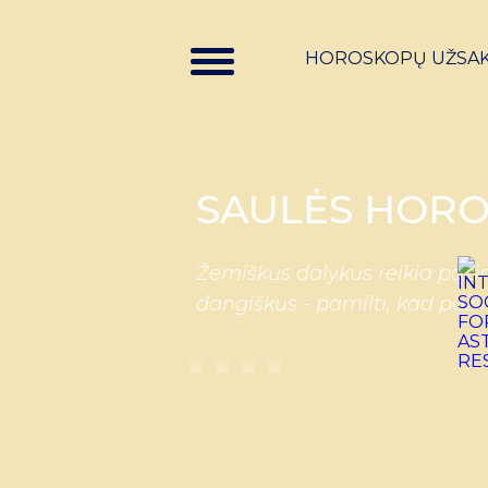
HOROSKOPŲ UŽSA
SAULĖS HORO
Žemiškus dalykus reikia pažin
dangiškus - pamilti, kad paži