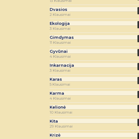
13 Klausimai
Dvasios
2 Klausimai
Ekologija
3 Klausimai
Gimdymas
11 Klausimai
Gyvūnai
4 Klausimai
Inkarnacija
3 Klausimai
Karas
5 Klausimai
Karma
4 Klausimai
Kelionė
10 Klausimai
Kita
29 Klausimai
Krizė