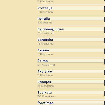
11 Klausimai
Profesija
11 Klausimai
Religija
3 Klausimai
Sąmoningumas
17 Klausimai
Santuoka
16 Klausimai
Sapnai
11 Klausimai
Šeima
27 Klausimai
Skyrybos
11 Klausimai
Studijos
18 Klausimai
Sveikata
30 Klausimai
Švietimas