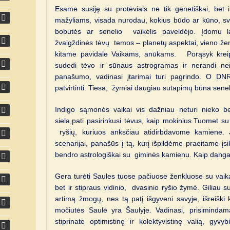
Esame susiję su protėviais ne tik genetiškai, bet 
mažyliams, visada nurodau, kokius būdo ar kūno, sv
bobutės ar senelio vaikelis paveldėjo. Įdomu lai
žvaigždinės tėvų temos – planetų aspektai, vieno že
kitame pavidale Vaikams, anūkams. Porąsyk kreipė
sudedi tėvo ir sūnaus astrogramas ir nerandi ne
panašumo, vadinasi įtarimai turi pagrindo. O DNR m
patvirtinti. Tiesa, žymiai daugiau sutapimų būna sene
Indigo sąmonės vaikai vis dažniau neturi nieko ben
siela,pati pasirinkusi tėvus, kaip mokinius.Tuomet 
ryšių, kuriuos anksčiau atidirbdavome kamiene. 
scenarijai, panašūs į tą, kurį išpildėme praeitame įsi
bendro astrologiškai su giminės kamienu. Kaip dang
Gera turėti Saules tuose pačiuose ženkluose su vaikai
bet ir stipraus vidinio, dvasinio ryšio žymė. Giliau 
artimą žmogų, nes tą patį išgyveni savyje, išreiški
močiutės Saulė yra Šaulyje. Vadinasi, prisimindam
stiprinate optimistinę ir kolektyvistinę valią, gy