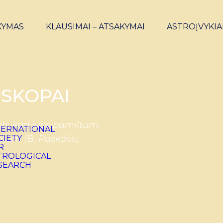
KYMAS
KLAUSIMAI – ATSAKYMAI
ASTROĮVYKIA
SKOPAI
ti, kad juos pamiltum,
ntum (B. Paskalis).