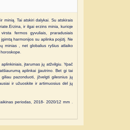
minią. Tai atskiri dalykai. Su atskirais
te.Erzina, ir ilgai erzins minia, kurioje
virsta fermos gyvuliais, praradusiais
 įgimtą harmonijos su aplinka pojūtį. Ne
ų minias , net globalius ryšius atlaiko
u horoskope.
 aplinkiniais, įtarumas jų atžvilgiu. Ypač
iaurumą aplinkai įjautrino. Bet gi tai
giliau pazonduoti, įžvelgti gilesnius jų
usiai ir užuoskite ir artimuosius dėl jų
 laikinas periodas, 2018- 2020/12 mm .