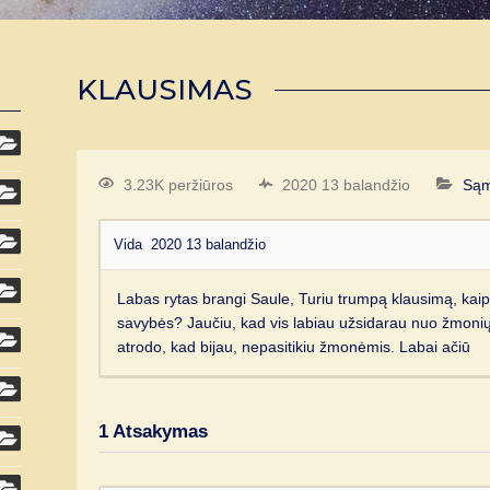
KLAUSIMAS
3.23K peržiūros
2020 13 balandžio
Są
Vida
2020 13 balandžio
Labas rytas brangi Saule, Turiu trumpą klausimą, kaip
savybės? Jaučiu, kad vis labiau užsidarau nuo žmonių
atrodo, kad bijau, nepasitikiu žmonėmis. Labai ačiū
1
Atsakymas