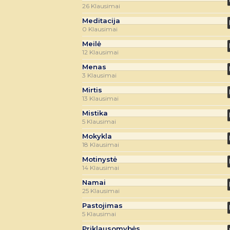
26 Klausimai
Meditacija
0 Klausimai
Meilė
12 Klausimai
Menas
3 Klausimai
Mirtis
13 Klausimai
Mistika
5 Klausimai
Mokykla
18 Klausimai
Motinystė
14 Klausimai
Namai
25 Klausimai
Pastojimas
5 Klausimai
Priklausomybės