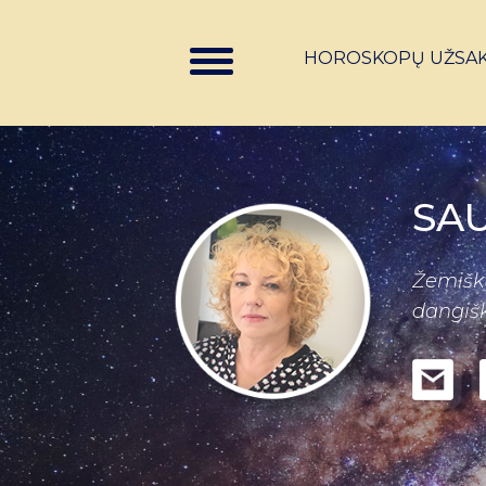
HOROSKOPŲ UŽSA
SA
Žemišku
dangišk