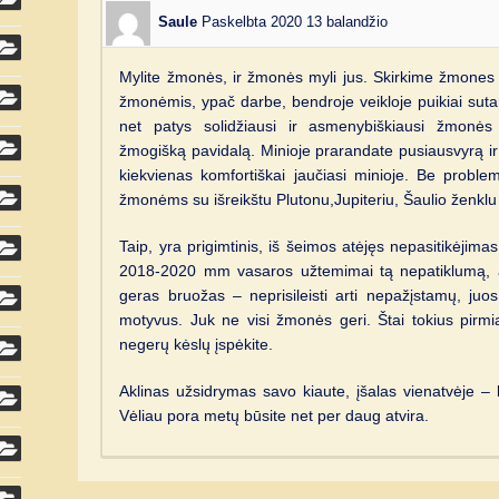
Saule
Paskelbta 2020 13 balandžio
Mylite žmonės, ir žmonės myli jus. Skirkime žmones ir 
žmonėmis, ypač darbe, bendroje veikloje puikiai sutaria
net patys solidžiausi ir asmenybiškiausi žmonės 
žmogišką pavidalą. Minioje prarandate pusiausvyrą ir
kiekvienas komfortiškai jaučiasi minioje. Be problem
žmonėms su išreikštu Plutonu,Jupiteriu, Šaulio ženkl
Taip, yra prigimtinis, iš šeimos atėjęs nepasitikėjimas
2018-2020 mm vasaros užtemimai tą nepatiklumą, atš
geras bruožas – neprisileisti arti nepažįstamų, juos 
motyvus. Juk ne visi žmonės geri. Štai tokius pirmia
negerų kėslų įspėkite.
Aklinas užsidrymas savo kiaute, įšalas vienatvėje –
Vėliau pora metų būsite net per daug atvira.