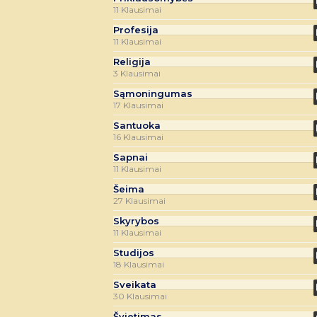
11 Klausimai
Profesija
11 Klausimai
Religija
3 Klausimai
Sąmoningumas
17 Klausimai
Santuoka
16 Klausimai
Sapnai
11 Klausimai
Šeima
27 Klausimai
Skyrybos
11 Klausimai
Studijos
18 Klausimai
Sveikata
30 Klausimai
Švietimas