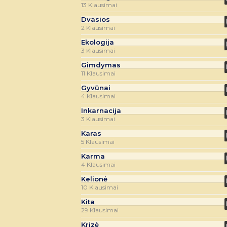
13 Klausimai
Dvasios
2 Klausimai
Ekologija
3 Klausimai
Gimdymas
11 Klausimai
Gyvūnai
4 Klausimai
Inkarnacija
3 Klausimai
Karas
5 Klausimai
Karma
4 Klausimai
Kelionė
10 Klausimai
Kita
29 Klausimai
Krizė