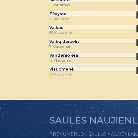
1 Klausimas
Tėvystė
4 Klausimai
Vaikas
59 Klausimai
Vaikų darželis
7 Klausimai
Vandenio era
12 Klausimai
Visuomenė
59 Klausimai
SAULĖS NAUJIENL
PRENUMERUOK SAULĖS NAUJIENLAIŠKĮ