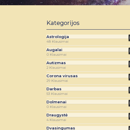
Kategorijos
Astrologija
48 Klausimai
Augalai
0 Klausimai
Autizmas
2 Klausimai
Corona virusas
29 Klausimai
Darbas
53 Klausimai
Dolmenai
0 Klausimai
Draugystė
4 Klausimai
Dvasingumas