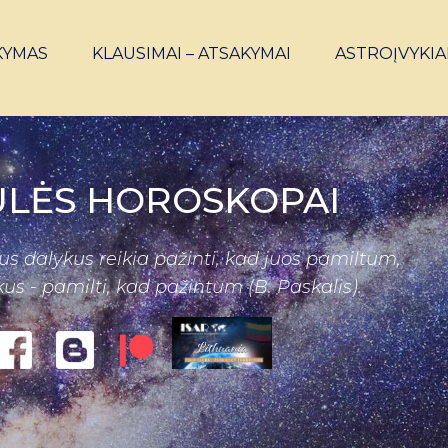
KYMAS
KLAUSIMAI – ATSAKYMAI
ASTROĮVYKIA
ULĖS HOROSKOPAI
s dalykus reikia pažinti, kad juos pamiltum,
us - pamilti, kad pažintum (B. Paskalis).