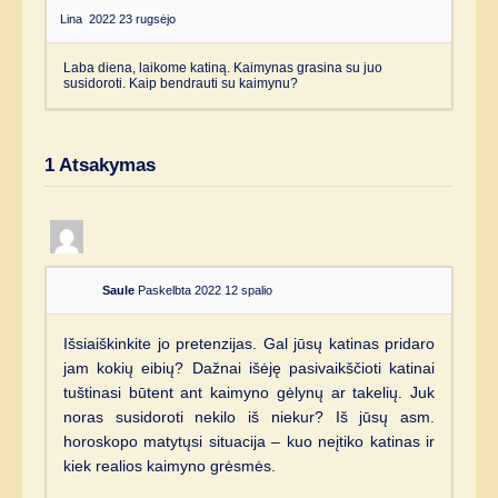
Lina
2022 23 rugsėjo
Laba diena, laikome katiną. Kaimynas grasina su juo
susidoroti. Kaip bendrauti su kaimynu?
1
Atsakymas
Saule
Paskelbta 2022 12 spalio
Išsiaiškinkite jo pretenzijas. Gal jūsų katinas pridaro
jam kokių eibių? Dažnai išėję pasivaikščioti katinai
tuštinasi būtent ant kaimyno gėlynų ar takelių. Juk
noras susidoroti nekilo iš niekur? Iš jūsų asm.
horoskopo matytųsi situacija – kuo neįtiko katinas ir
kiek realios kaimyno grėsmės.