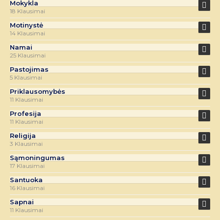
Mokykla
18 Klausimai
Motinystė
14 Klausimai
Namai
25 Klausimai
Pastojimas
5 Klausimai
Priklausomybės
11 Klausimai
Profesija
11 Klausimai
Religija
3 Klausimai
Sąmoningumas
17 Klausimai
Santuoka
16 Klausimai
Sapnai
11 Klausimai