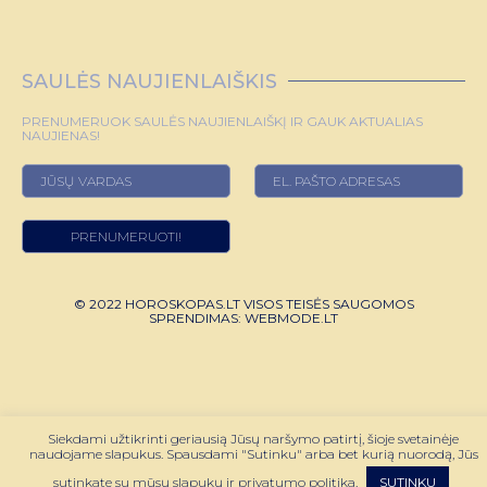
SAULĖS NAUJIENLAIŠKIS
PRENUMERUOK SAULĖS NAUJIENLAIŠKĮ IR GAUK AKTUALIAS
NAUJIENAS!
© 2022 HOROSKOPAS.LT VISOS TEISĖS SAUGOMOS
SPRENDIMAS:
WEBMODE.LT
Siekdami užtikrinti geriausią Jūsų naršymo patirtį, šioje svetainėje
naudojame slapukus. Spausdami "Sutinku" arba bet kurią nuorodą, Jūs
sutinkate su mūsų slapukų ir privatumo politika.
SUTINKU