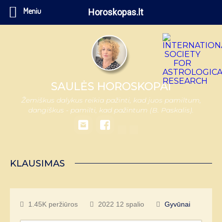
Meniu
Horoskopas.lt
SAULĖS HOROSKOPAI
Žemiškus dalykus reikia pažinti, kad juos pamiltum,
dangiškus - pamilti, kad pažintum (B. Paskalis).
KLAUSIMAS
1.45K peržiūros
2022 12 spalio
Gyvūnai