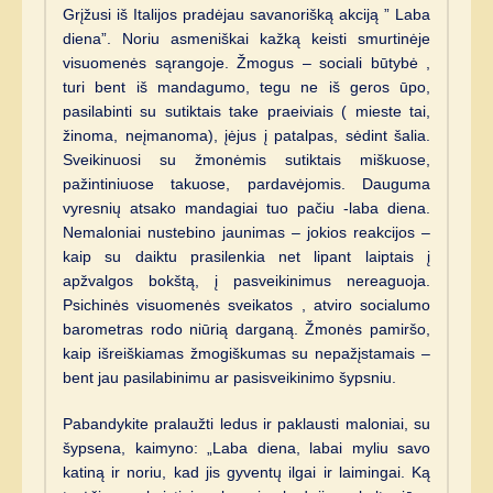
Grįžusi iš Italijos pradėjau savanorišką akciją ” Laba
diena”. Noriu asmeniškai kažką keisti smurtinėje
visuomenės sąrangoje. Žmogus – sociali būtybė ,
turi bent iš mandagumo, tegu ne iš geros ūpo,
pasilabinti su sutiktais take praeiviais ( mieste tai,
žinoma, neįmanoma), įėjus į patalpas, sėdint šalia.
Sveikinuosi su žmonėmis sutiktais miškuose,
pažintiniuose takuose, pardavėjomis. Dauguma
vyresnių atsako mandagiai tuo pačiu -laba diena.
Nemaloniai nustebino jaunimas – jokios reakcijos –
kaip su daiktu prasilenkia net lipant laiptais į
apžvalgos bokštą, į pasveikinimus nereaguoja.
Psichinės visuomenės sveikatos , atviro socialumo
barometras rodo niūrią darganą. Žmonės pamiršo,
kaip išreiškiamas žmogiškumas su nepažįstamais –
bent jau pasilabinimu ar pasisveikinimo šypsniu.
Pabandykite pralaužti ledus ir paklausti maloniai, su
šypsena, kaimyno: „Laba diena, labai myliu savo
katiną ir noriu, kad jis gyventų ilgai ir laimingai. Ką