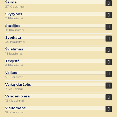
Šeima
27 Klausimai
Skyrybos
11 Klausimai
Studijos
18 Klausimai
Sveikata
30 Klausimai
Švietimas
1 Klausimas
Tėvystė
4 Klausimai
Vaikas
59 Klausimai
Vaikų darželis
7 Klausimai
Vandenio era
12 Klausimai
Visuomenė
59 Klausimai