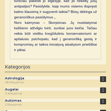
turėčiau pakeisti jo elgesyje, kad jis nekeltų jūsų
antipatijos? Pasiūlykite, kaip mums visiems išspręsti
katino klausimą ir sugyventi taikiai? Būsų dėkinga už
geranoriškus pasiūlymus „.
Nors kaimynas – Skorpionas. Jų nusistatymai
kažkieno atžvilgiu tvirti, sunkiai juos keičia. Tačiau
reikia būti visišku kregždutiniu konservatoriumi ar
apšalusiu psichopatu, kad į geranorišką gestą ir
kompromisų ar taikos iniciatyvą atsakytum priešiškai
ir piktai.
Kategorijos
Astrologija
48 Klausimai
Augalai
0 Klausimai
Autizmas
2 Klausimai