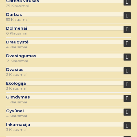
Corona virusas
29 Klausimai
Darbas
53 Klausimai
Dolmenai
0 Klausimai
Draugystė
4 Klausimai
Dvasingumas
13 Klausimai
Dvasios
2 Klausimai
Ekologija
3 Klausimai
Gimdymas
11 Klausimai
Gyvūnai
4 Klausimai
Inkarnacija
3 Klausimai