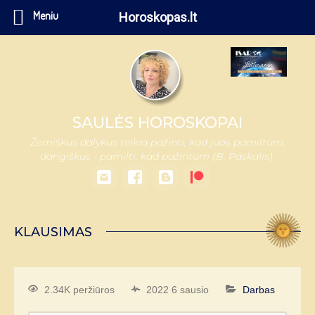
Meniu
Horoskopas.lt
SAULĖS HOROSKOPAI
Žemiškus dalykus reikia pažinti, kad juos pamiltum,
dangiškus - pamilti, kad pažintum (B. Paskalis).
KLAUSIMAS
2.34K peržiūros
2022 6 sausio
Darbas