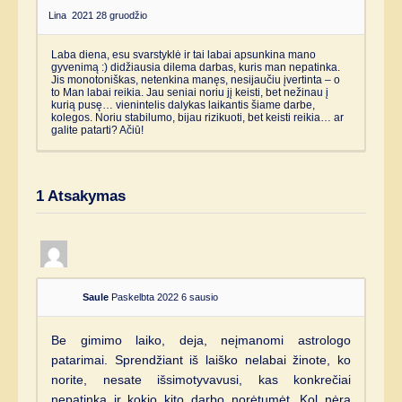
Lina
2021 28 gruodžio
Laba diena, esu svarstyklė ir tai labai apsunkina mano
gyvenimą :) didžiausia dilema darbas, kuris man nepatinka.
Jis monotoniškas, netenkina manęs, nesijaučiu įvertinta – o
to Man labai reikia. Jau seniai noriu jį keisti, bet nežinau į
kurią pusę… vienintelis dalykas laikantis šiame darbe,
kolegos. Noriu stabilumo, bijau rizikuoti, bet keisti reikia… ar
galite patarti? Ačiū!
1
Atsakymas
Saule
Paskelbta 2022 6 sausio
Be gimimo laiko, deja, neįmanomi astrologo
patarimai. Sprendžiant iš laiško nelabai žinote, ko
norite, nesate išsimotyvavusi, kas konkrečiai
nepatinka ir kokio kito darbo norėtumėt. Kol nėra