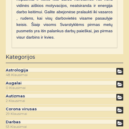
vidinės aiškios motyvacijos, neatsiranda ir energija
darbo keitimui. Galite abejonėse pralaukti iki vasaros
, rudens, kai visų darbovietės visame pasaulyje
keisis. Šiaip visoms Svarstyklėms pirmas metų
pusmetis yra itin palankus darbų paieškai, jas pirmas
visur darbins ir kvies.
Kategorijos
Astrologija
48 Klausimai
Augalai
0 Klausimai
Autizmas
2 Klausimai
Corona virusas
29 Klausimai
Darbas
53 Klausimai