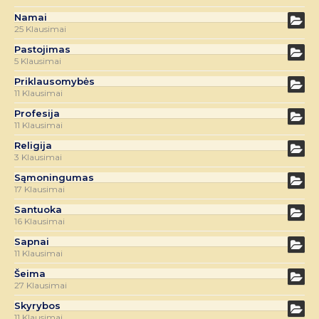
Namai
25 Klausimai
Pastojimas
5 Klausimai
Priklausomybės
11 Klausimai
Profesija
11 Klausimai
Religija
3 Klausimai
Sąmoningumas
17 Klausimai
Santuoka
16 Klausimai
Sapnai
11 Klausimai
Šeima
27 Klausimai
Skyrybos
11 Klausimai