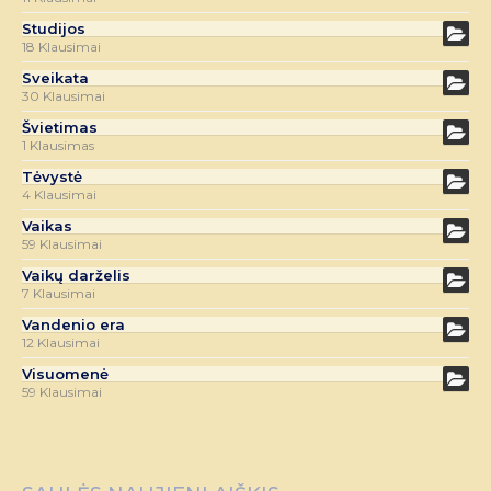
Studijos
18 Klausimai
Sveikata
30 Klausimai
Švietimas
1 Klausimas
Tėvystė
4 Klausimai
Vaikas
59 Klausimai
Vaikų darželis
7 Klausimai
Vandenio era
12 Klausimai
Visuomenė
59 Klausimai