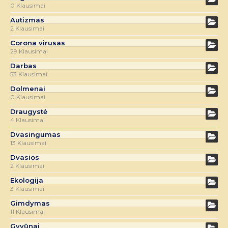
0 Klausimai
Autizmas
2 Klausimai
Corona virusas
29 Klausimai
Darbas
53 Klausimai
Dolmenai
0 Klausimai
Draugystė
4 Klausimai
Dvasingumas
13 Klausimai
Dvasios
2 Klausimai
Ekologija
3 Klausimai
Gimdymas
11 Klausimai
Gyvūnai