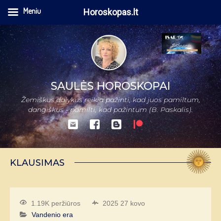
Meniu
Horoskopas.lt
SAULĖS HOROSKOPAI
Žemiškus dalykus reikia pažinti, kad juos pamiltum,
dangiškus - pamilti, kad pažintum (B. Paskalis).
KLAUSIMAS
1.19K peržiūros
2025 27 kovo
Vandenio era