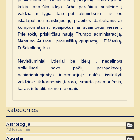
kokia fanatiška idėja. Arba parašiutu nusileidę į
valdžią ir lygiai taip pat akimirksniu iš jos
iškatapultuoti išaiškėjus jų praeities darbeliams ar
kompromatams, apsijuokus ar susimovus viešai .
Prie tokių priskirčiau naują Trumpo administraciją,
Nemuno Aušros prorusišką grupuotę, E.Maską,
D.Šakalienę ir kt.
Neviešuminiai lyderiai be idėjų , negalintys
artikuliuoti savo pačių perspektyvų,
nesiorientuojantys informacijoje galės išsilaikyti
valdžioje tik karinėmis ,teroro, smurto priemonėmis,
karais ir totalitarizmo metodais.
Kategorijos
Astrologija
48 Klausimai
Augalai