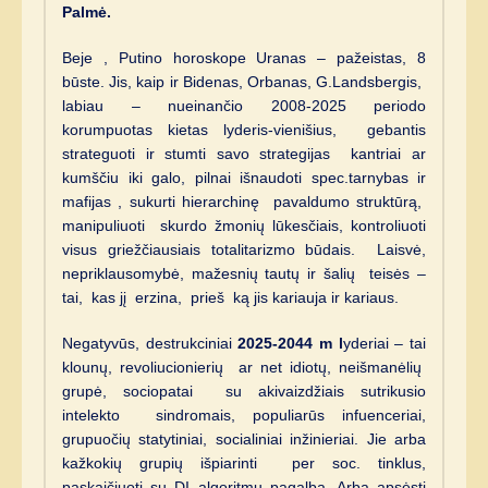
Palmė.
Beje , Putino horoskope Uranas – pažeistas, 8
būste. Jis, kaip ir Bidenas, Orbanas, G.Landsbergis,
labiau – nueinančio 2008-2025 periodo
korumpuotas kietas lyderis-vienišius, gebantis
strateguoti ir stumti savo strategijas kantriai ar
kumščiu iki galo, pilnai išnaudoti spec.tarnybas ir
mafijas , sukurti hierarchinę pavaldumo struktūrą,
manipuliuoti skurdo žmonių lūkesčiais, kontroliuoti
visus griežčiausiais totalitarizmo būdais. Laisvė,
nepriklausomybė, mažesnių tautų ir šalių teisės –
tai, kas jį erzina, prieš ką jis kariauja ir kariaus.
Negatyvūs, destrukciniai
2025-2044 m l
yderiai – tai
klounų, revoliucionierių ar net idiotų, neišmanėlių
grupė, sociopatai su akivaizdžiais sutrikusio
intelekto sindromais, populiarūs infuenceriai,
grupuočių statytiniai, socialiniai inžinieriai. Jie arba
kažkokių grupių išpiarinti per soc. tinklus,
paskaičiuoti su DI algoritmų pagalbą. Arba apsėsti