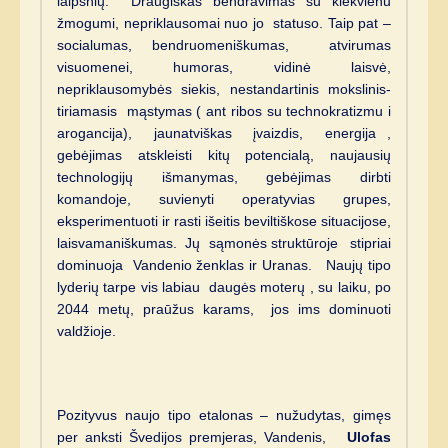
laipsnių. Draugiškas bendravimas su kiekvienu
žmogumi, nepriklausomai nuo jo statuso. Taip pat –
socialumas, bendruomeniškumas, atvirumas
visuomenei, humoras, vidinė laisvė,
nepriklausomybės siekis, nestandartinis mokslinis-
tiriamasis mąstymas ( ant ribos su technokratizmu i
arogancija), jaunatviškas įvaizdis, energija ,
gebėjimas atskleisti kitų potencialą, naujausių
technologijų išmanymas, gebėjimas dirbti
komandoje, suvienyti operatyvias grupes,
eksperimentuoti ir rasti išeitis beviltiškose situacijose,
laisvamaniškumas. Jų sąmonės struktūroje stipriai
dominuoja Vandenio ženklas ir Uranas. Naujų tipo
lyderių tarpe vis labiau daugės moterų , su laiku, po
2044 metų, praūžus karams, jos ims dominuoti
valdžioje.
Pozityvus naujo tipo etalonas – nužudytas, gimęs
per anksti Švedijos premjeras, Vandenis,
Ulofas