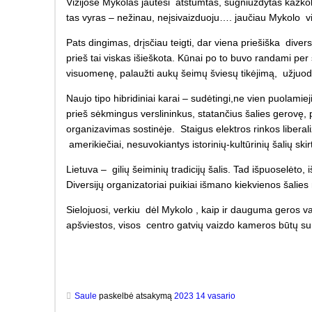
Vizijose Mykolas jautėsi atstumtas, sugniuždytas kažkokio
tas vyras – nežinau, neįsivaizduoju…. jaučiau Mykolo vid
Pats dingimas, drįsčiau teigti, dar viena priešiška diver
prieš tai viskas išieškota. Kūnai po to buvo randami per 
visuomenę, palaužti aukų šeimų šviesų tikėjimą, užjuodin
Naujo tipo hibridiniai karai – sudėtingi,ne vien puolamiej
prieš sėkmingus verslininkus, statančius šalies gerovę,
organizavimas sostinėje. Staigus elektros rinkos libera
amerikiečiai, nesuvokiantys istorinių-kultūrinių šalių ski
Lietuva – gilių šeiminių tradicijų šalis. Tad išpuoselėto
Diversijų organizatoriai puikiai išmano kiekvienos šalies
Sielojuosi, verkiu dėl Mykolo , kaip ir dauguma geros v
apšviestos, visos centro gatvių vaizdo kameros būtų sur
Saule
paskelbė atsakymą
2023 14 vasario