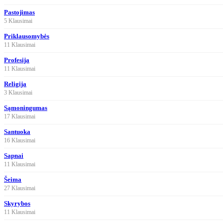
Pastojimas
5 Klausimai
Priklausomybės
11 Klausimai
Profesija
11 Klausimai
Religija
3 Klausimai
Sąmoningumas
17 Klausimai
Santuoka
16 Klausimai
Sapnai
11 Klausimai
Šeima
27 Klausimai
Skyrybos
11 Klausimai