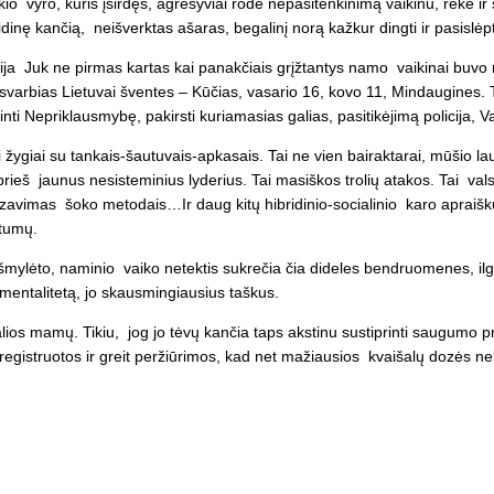
 vyro, kuris įširdęs, agresyviai rodė nepasitenkinimą vaikinu, rėkė ir s
inę kančią, neišverktas ašaras, begalinį norą kažkur dingti ir pasislėpt
sija Juk ne pirmas kartas kai panakčiais grįžtantys namo vaikinai buvo r
svarbias Lietuvai šventes – Kūčias, vasario 16, kovo 11, Mindaugines. Tok
ti Nepriklausmybę, pakirsti kuriamasias galias, pasitikėjimą policija, Va
i žygiai su tankais-šautuvais-apkasais. Tai ne vien bairaktarai, mūšio lau
 prieš jaunus nesisteminius lyderius. Tai masiškos trolių atakos. Tai 
lizavimas šoko metodais…Ir daug kitų hibridinio-socialinio karo apraišk
rtumų.
, išmylėto, naminio vaiko netektis sukrečia čia dideles bendruomenes, ilg
 mentalitetą, jo skausmingiausius taškus.
alios mamų. Tikiu, jog jo tėvų kančia taps akstinu sustiprinti saugumo 
egistruotos ir greit peržiūrimos, kad net mažiausios kvaišalų dozės n