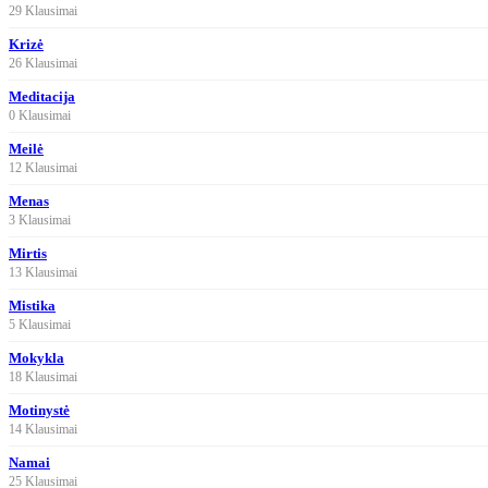
29 Klausimai
Krizė
26 Klausimai
Meditacija
0 Klausimai
Meilė
12 Klausimai
Menas
3 Klausimai
Mirtis
13 Klausimai
Mistika
5 Klausimai
Mokykla
18 Klausimai
Motinystė
14 Klausimai
Namai
25 Klausimai