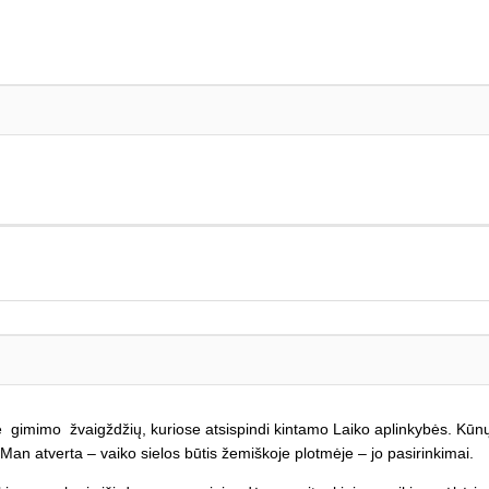
e gimimo žvaigždžių, kuriose atsispindi kintamo Laiko aplinkybės. Kūnų
 Man atverta – vaiko sielos būtis žemiškoje plotmėje – jo pasirinkimai.