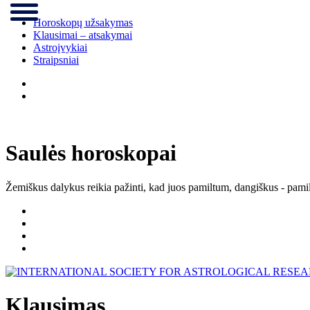
Horoskopų užsakymas
Klausimai – atsakymai
Astroįvykiai
Straipsniai
Saulės horoskopai
Žemiškus dalykus reikia pažinti, kad juos pamiltum, dangiškus - pamil
Klausimas