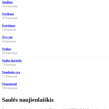
Studijos
18 Klausimai
Sveikata
30 Klausimai
Švietimas
1 Klausimas
Tėvystė
4 Klausimai
Vaikas
59 Klausimai
Vaikų darželis
7 Klausimai
Vandenio era
12 Klausimai
Visuomenė
59 Klausimai
Saulės naujienlaiškis