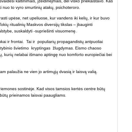
vaidėsi kaltinimais, įžeidinėjmais, dėl visko priekaištavo. Kas
i nuo to vyro smurtinių atakų, psichoteroro.
asti upėse, net upeliuose, kur vandens iki kelių, ir kur buvo
ių ritualinių Maskvos diversijų tikslas – įbauginti
lstybe, suskaldyti -supriešinti visuomenę.
kai ir frontai. Tai ir populiarių propagandistų antpuoliai
valstybinio švietimo kryptingas žlugdymas. Eismo chaoso
ų, kurių nelabai išmano aptingę nuo komforto europiečiai bei
am palaužia ne vien jo artimųjų dvasią ir laisvą valią.
priemones sostinėje. Kad visos tamsios kertės centre būtų
ebūtų prieinamos laisvai paaugliams.