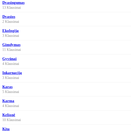
Dvasingumas
13 Klausimai
Dvasios
2 Klausimai
Ekologija
3 Klausimai
Gimdymas
11 Klausimai
Gyvūnai
4 Klausimai
Inkarnacija
3 Klausimai
Karas
5 Klausimai
Karma
4 Klausimai
Kelionė
10 Klausimai
Kita