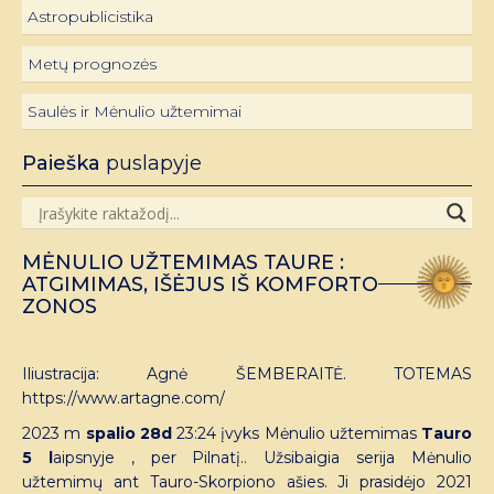
Astropublicistika
Metų prognozės
Saulės ir Mėnulio užtemimai
Paieška
puslapyje
MĖNULIO UŽTEMIMAS TAURE :
ATGIMIMAS, IŠĖJUS IŠ KOMFORTO
ZONOS
Iliustracija: Agnė ŠEMBERAITĖ. TOTEMAS
https://www.artagne.com/
2023 m
spalio 28d
23:24 įvyks Mėnulio užtemimas
Tauro
5 l
aipsnyje , per Pilnatį.. Užsibaigia serija Mėnulio
užtemimų ant Tauro-Skorpiono ašies. Ji prasidėjo 2021