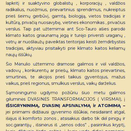
lapkritį ir suaktyvino globalistų , korporacijų , valdžios
radikalius, nuožmius, prievartinius sprendimus, nukreiptus
prieš šeimų gerbūvį, gamtą, biologiją, vietos tradicijas ir
kultūrą, privačią nuosavybę, vietines ekonomikas , privačius
verslus. Taip pat užtemimai ant Sco-Tauro ašies parodė
klimato kaitos griaunamą jėgą ir turėjo priversti uraganų ,
vėtrų ar nuošliaužų paveiktas teritorijas keisti žemdirbystės
tradicijas, aktyviau prisitaikyti prie klimato kaitos keliamų
naujų iššūkių.
Šio Mėnulio užtemimo dramose galimos ir vėl valdžios,
vadovų , konkurentų ar priešų, klimato kaitos prievartinės,
smurtinės, te akcijos prieš taikius gyventojus, mažus
vaikus, prieš regionus, smulkius verslus, vaikų darželius.
Sąmoningumo ugdymo požiūriu šiuo metu galimos
giluminės DVASINĖS TRANSFORMACIJOS ( VIRSMAI), į
IŠSIGRYNINIMĄ, DVASINĮ APSIVALYMĄ ir ATGIMIMĄ –
jei priimami didžiausi gyvenimo iššūkiai, nesidairant atgal,
išėjus iš komforto zonos , atsisakius darbo tik dėl pinigų ir
soc.garantijų , išsinėrus iš „senos odos” , pasirinkus kryptį,