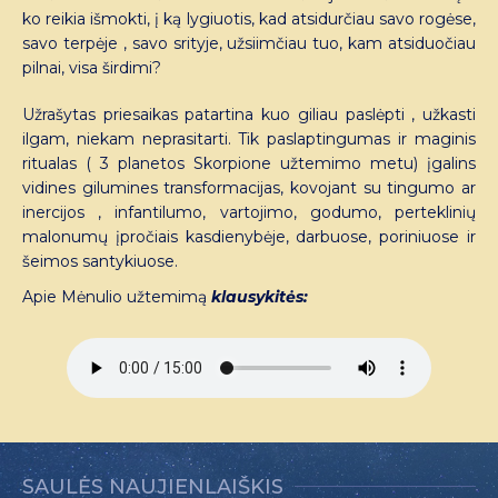
ko reikia išmokti, į ką lygiuotis, kad atsidurčiau savo rogėse,
savo terpėje , savo srityje, užsiimčiau tuo, kam atsiduočiau
pilnai, visa širdimi?
Užrašytas priesaikas patartina kuo giliau paslėpti , užkasti
ilgam, niekam neprasitarti. Tik paslaptingumas ir maginis
ritualas ( 3 planetos Skorpione užtemimo metu) įgalins
vidines gilumines transformacijas, kovojant su tingumo ar
inercijos , infantilumo, vartojimo, godumo, perteklinių
malonumų įpročiais kasdienybėje, darbuose, poriniuose ir
šeimos santykiuose.
Apie Mėnulio užtemimą
klausykitės:
SAULĖS NAUJIENLAIŠKIS