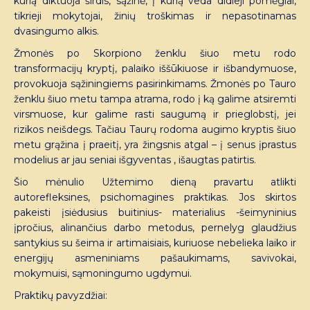
kurią diktuoja širdis, sąžinė, į kurią veda didieji pomėgiai,
tikrieji mokytojai, žinių troškimas ir nepasotinamas
dvasingumo alkis.
Žmonės po Skorpiono ženklu šiuo metu rodo
transformacijų kryptį, palaiko iššūkiuose ir išbandymuose,
provokuoja sąžiningiems pasirinkimams. Žmonės po Tauro
ženklu šiuo metu tampa atrama, rodo į ką galime atsiremti
virsmuose, kur galime rasti saugumą ir prieglobstį, jei
rizikos neišdegs. Tačiau Taurų rodoma augimo kryptis šiuo
metu grąžina į praeitį, yra žingsnis atgal – į senus įprastus
modelius ar jau seniai išgyventas , išaugtas patirtis.
Šio mėnulio Užtemimo dieną pravartu atlikti
autorefleksines, psichomagines praktikas. Jos skirtos
pakeisti įsiėdusius buitinius- materialius -šeimyninius
įpročius, alinančius darbo metodus, pernelyg glaudžius
santykius su šeima ir artimaisiais, kuriuose nebelieka laiko ir
energijų asmeniniams pašaukimams, savivokai,
mokymuisi, sąmoningumo ugdymui.
Praktikų pavyzdžiai: