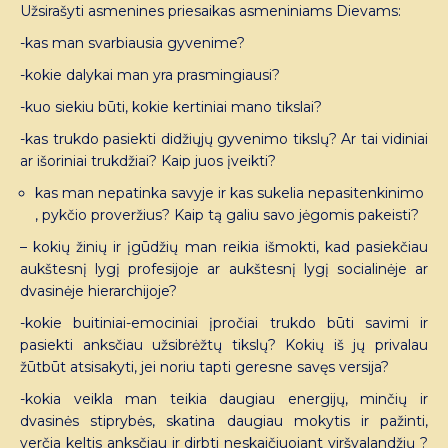
Užsirašyti asmenines priesaikas asmeniniams Dievams:
-kas man svarbiausia gyvenime?
-kokie dalykai man yra prasmingiausi?
-kuo siekiu būti, kokie kertiniai mano tikslai?
-kas trukdo pasiekti didžiųjų gyvenimo tikslų? Ar tai vidiniai
ar išoriniai trukdžiai? Kaip juos įveikti?
kas man nepatinka savyje ir kas sukelia nepasitenkinimo
, pykčio proveržius? Kaip tą galiu savo jėgomis pakeisti?
– kokių žinių ir įgūdžių man reikia išmokti, kad pasiekčiau
aukštesnį lygį profesijoje ar aukštesnį lygį socialinėje ar
dvasinėje hierarchijoje?
-kokie buitiniai-emociniai įpročiai trukdo būti savimi ir
pasiekti anksčiau užsibrėžtų tikslų? Kokių iš jų privalau
žūtbūt atsisakyti, jei noriu tapti geresne savęs versija?
-kokia veikla man teikia daugiau energijų, minčių ir
dvasinės stiprybės, skatina daugiau mokytis ir pažinti,
verčia keltis anksčiau ir dirbti neskaičiuojant viršvalandžių ?