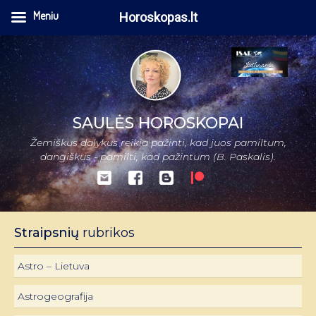
Meniu
Horoskopas.lt
SAULĖS HOROSKOPAI
Žemiškus dalykus reikia pažinti, kad juos pamiltum,
dangiškus - pamilti, kad pažintum (B. Paskalis).
Straipsnių
rubrikos
Astro – Lietuva
Astrogeografija