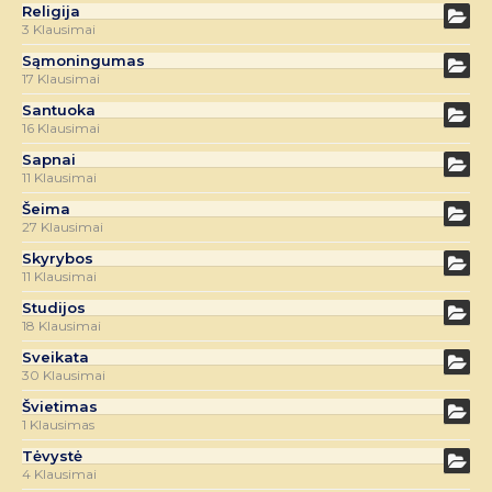
Religija
3 Klausimai
Sąmoningumas
17 Klausimai
Santuoka
16 Klausimai
Sapnai
11 Klausimai
Šeima
27 Klausimai
Skyrybos
11 Klausimai
Studijos
18 Klausimai
Sveikata
30 Klausimai
Švietimas
1 Klausimas
Tėvystė
4 Klausimai