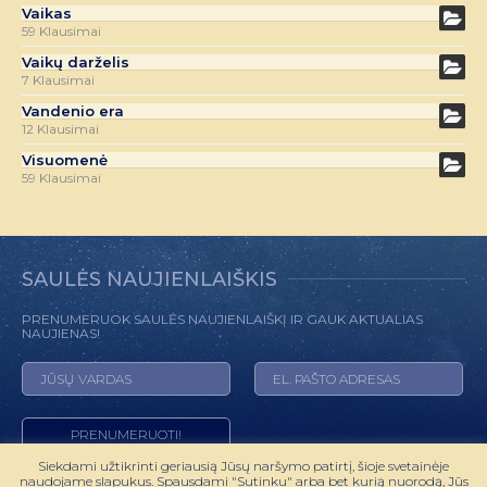
Vaikas
59 Klausimai
Vaikų darželis
7 Klausimai
Vandenio era
12 Klausimai
Visuomenė
59 Klausimai
SAULĖS NAUJIENLAIŠKIS
PRENUMERUOK SAULĖS NAUJIENLAIŠKĮ IR GAUK AKTUALIAS
NAUJIENAS!
Siekdami užtikrinti geriausią Jūsų naršymo patirtį, šioje svetainėje
naudojame slapukus. Spausdami "Sutinku" arba bet kurią nuorodą, Jūs