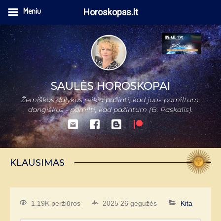
Meniu
Horoskopas.lt
SAULĖS HOROSKOPAI
Žemiškus dalykus reikia pažinti, kad juos pamiltum,
dangiškus - pamilti, kad pažintum (B. Paskalis).
KLAUSIMAS
1.19K peržiūros
2025 26 gegužės
Kita