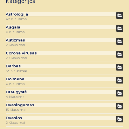
Kategorijos
Astrologija
48 Klausimai
Augalai
0 Klausimai
Autizmas
2 Klausimai
Corona virusas
29 Klausimai
Darbas
53 Klausimai
Dolmenai
0 Klausimai
Draugystė
4 Klausimai
Dvasingumas
13 Klausimai
Dvasios
2 Klausimai