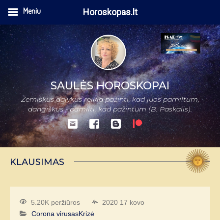
Meniu
Horoskopas.lt
SAULĖS HOROSKOPAI
Žemiškus dalykus reikia pažinti, kad juos pamiltum,
dangiškus - pamilti, kad pažintum (B. Paskalis).
KLAUSIMAS
5.20K peržiūros
2020 17 kovo
Corona virusas
Krizė