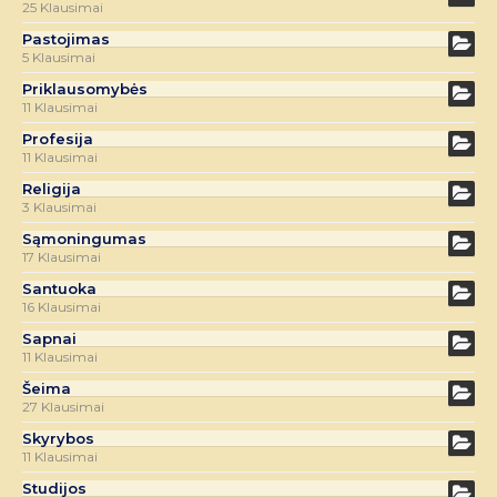
25 Klausimai
Pastojimas
5 Klausimai
Priklausomybės
11 Klausimai
Profesija
11 Klausimai
Religija
3 Klausimai
Sąmoningumas
17 Klausimai
Santuoka
16 Klausimai
Sapnai
11 Klausimai
Šeima
27 Klausimai
Skyrybos
11 Klausimai
Studijos