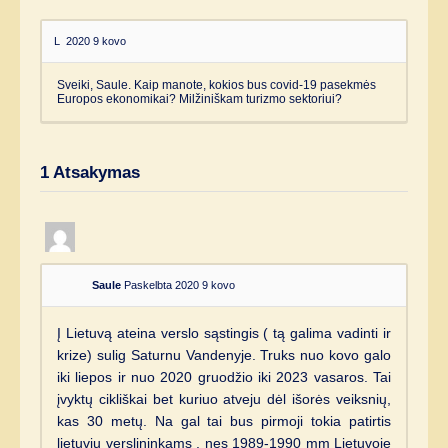
L
2020 9 kovo
Sveiki, Saule. Kaip manote, kokios bus covid-19 pasekmės
Europos ekonomikai? Milžiniškam turizmo sektoriui?
1
Atsakymas
Saule
Paskelbta 2020 9 kovo
Į Lietuvą ateina verslo sąstingis ( tą galima vadinti ir
krize) sulig Saturnu Vandenyje. Truks nuo kovo galo
iki liepos ir nuo 2020 gruodžio iki 2023 vasaros. Tai
įvyktų cikliškai bet kuriuo atveju dėl išorės veiksnių,
kas 30 metų. Na gal tai bus pirmoji tokia patirtis
lietuvių verslininkams , nes 1989-1990 mm Lietuvoje