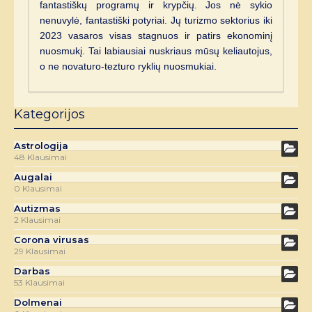
fantastiškų programų ir krypčių. Jos nė sykio
nenuvylė, fantastiški potyriai. Jų turizmo sektorius iki
2023 vasaros visas stagnuos ir patirs ekonominį
nuosmukį. Tai labiausiai nuskriaus mūsų keliautojus,
o ne novaturo-tezturo ryklių nuosmukiai.
Kategorijos
Astrologija
48 Klausimai
Augalai
0 Klausimai
Autizmas
2 Klausimai
Corona virusas
29 Klausimai
Darbas
53 Klausimai
Dolmenai