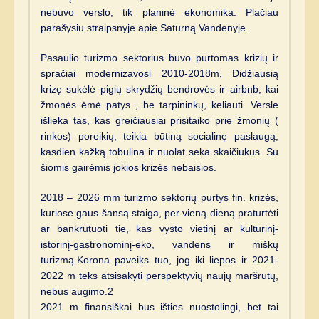
nebuvo verslo, tik planinė ekonomika. Plačiau
parašysiu straipsnyje apie Saturną Vandenyje.
Pasaulio turizmo sektorius buvo purtomas krizių ir
spračiai modernizavosi 2010-2018m, Didžiausią
krizę sukėlė pigių skrydžių bendrovės ir airbnb, kai
žmonės ėmė patys , be tarpininkų, keliauti. Versle
išlieka tas, kas greičiausiai prisitaiko prie žmonių (
rinkos) poreikių, teikia būtiną socialinę paslaugą,
kasdien kažką tobulina ir nuolat seka skaičiukus. Su
šiomis gairėmis jokios krizės nebaisios.
2018 – 2026 mm turizmo sektorių purtys fin. krizės,
kuriose gaus šansą staiga, per vieną dieną praturtėti
ar bankrutuoti tie, kas vysto vietinį ar kultūrinį-
istorinį-gastronominį-eko, vandens ir miškų
turizmą.Korona paveiks tuo, jog iki liepos ir 2021-
2022 m teks atsisakyti perspektyvių naujų maršrutų,
nebus augimo.2
2021 m finansiškai bus išties nuostolingi, bet tai