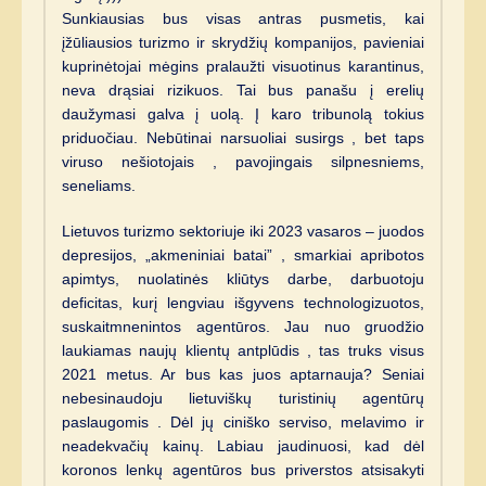
Sunkiausias bus visas antras pusmetis, kai
įžūliausios turizmo ir skrydžių kompanijos, pavieniai
kuprinėtojai mėgins pralaužti visuotinus karantinus,
neva drąsiai rizikuos. Tai bus panašu į erelių
daužymasi galva į uolą. Į karo tribunolą tokius
priduočiau. Nebūtinai narsuoliai susirgs , bet taps
viruso nešiotojais , pavojingais silpnesniems,
seneliams.
Lietuvos turizmo sektoriuje iki 2023 vasaros – juodos
depresijos, „akmeniniai batai” , smarkiai apribotos
apimtys, nuolatinės kliūtys darbe, darbuotoju
deficitas, kurį lengviau išgyvens technologizuotos,
suskaitmnenintos agentūros. Jau nuo gruodžio
laukiamas naujų klientų antplūdis , tas truks visus
2021 metus. Ar bus kas juos aptarnauja? Seniai
nebesinaudoju lietuviškų turistinių agentūrų
paslaugomis . Dėl jų ciniško serviso, melavimo ir
neadekvačių kainų. Labiau jaudinuosi, kad dėl
koronos lenkų agentūros bus priverstos atsisakyti