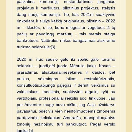
paskatins kompanijų nestandartinius jungtinius
projektus ir maršrutus, pilotinius projektus, steigsis
daug naujų kompanijų. Tie, kas 2021m suaktyvins
rinkodarą ir siūlys kažką originalaus, pilotinio – 2022
m – klestės, o tie, kurie miegos ar vegetuos iš tų
pačių ar pavojingų maršutų , tais metais staiga
bankrutuos. Natūralus rinkos bangavimas atskirame
turizmo sektoriuje:)))
2020 m, nuo sausio galo iki spalio galo turizmo
sektoriui – juodi,dėl juodo Mėnulio įtakų. Kovas –
praradimai, atšaukimai,nesėkmės ir klaidos, bet
puikus, sėkmingas laikas restruktūrizuotis,
konsultuotis,apjungti pajėgas ir derinti veiksmus su
valdininkais, medikais, suaktyvinti atgalinį ryšį su
vartotojais, profesionaliai reikštis soc. tinkluose. Jau
per Adventur mugę buvo aišku, jog Azija užsidarys
pavasariui, bdet vis vien neinformuotiems žmonėms
pardavinėjo kelialapius. Amoralūs, manipuliuojantys
žmonių nežinojimu turi bankrutuot. Pagal verslo
logiką:)))