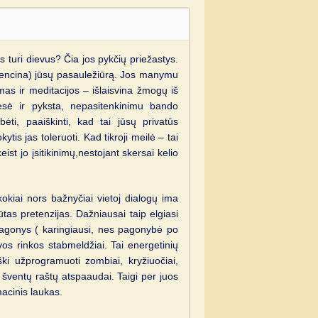
ius turi dievus? Čia jos pykčių priežastys.
uencina) jūsų pasauležiūrą. Jos manymu
mas ir meditacijos – išlaisvina žmogų iš
sesė ir pyksta, nepasitenkinimu bando
bėti, paaiškinti, kad tai jūsų privatūs
tis jas toleruoti. Kad tikroji meilė – tai
ist jo įsitikinimų,nestojant skersai kelio
kokiai nors bažnyčiai vietoj dialogų ima
būtas pretenzijas. Dažniausai taip elgiasi
 pagonys ( karingiausi, nes pagonybė po
vos rinkos stabmeldžiai. Tai energetinių
iški užprogramuoti zombiai, kryžiuočiai,
ventų raštų atspaaudai. Taigi per juos
acinis laukas.