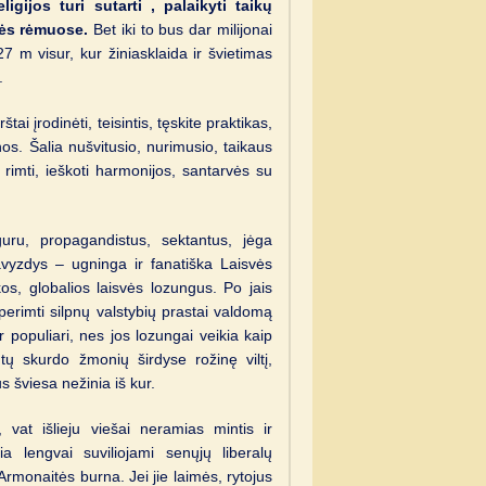
eligijos turi sutarti , palaikyti taikų
sės rėmuose.
Bet iki to bus dar milijonai
27 m visur, kur žiniasklaida ir švietimas
.
ai įrodinėti, teisintis, tęskite praktikas,
nos. Šalia nušvitusio, nurimusio, taikaus
rimti, ieškoti harmonijos, santarvės su
uru, propagandistus, sektantus, jėga
avyzdys – ugninga ir fanatiška Laisvės
škos, globalios laisvės lozungus. Po jais
perimti silpnų valstybių prastai valdomą
 ir populiari, nes jos lozungai veikia kaip
tų skurdo žmonių širdyse rožinę viltį,
s šviesa nežinia iš kur.
 vat išlieju viešai neramias mintis ir
ia lengvai suviliojami senųjų liberalų
Armonaitės burna. Jei jie laimės, rytojus