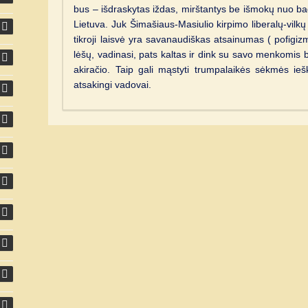
bus – išdraskytas iždas, mirštantys be išmokų nuo bado
Lietuva. Juk Šimašiaus-Masiulio kirpimo liberalų-vilkų (
tikroji laisvė yra savanaudiškas atsainumas ( pofigizm
lėšų, vadinasi, pats kaltas ir dink su savo menkomis
akiračio. Taip gali mąstyti trumpalaikės sėkmės iešk
atsakingi vadovai.