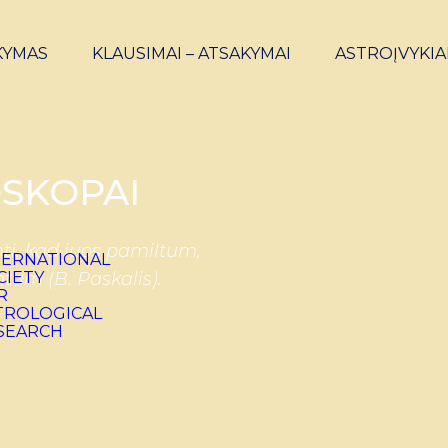
KYMAS
KLAUSIMAI – ATSAKYMAI
ASTROĮVYKIA
SKOPAI
ti, kad juos pamiltum,
ntum (B. Paskalis).