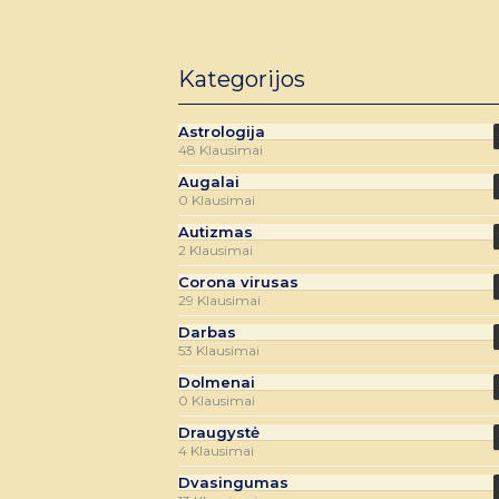
Kategorijos
Astrologija
48 Klausimai
Augalai
0 Klausimai
Autizmas
2 Klausimai
Corona virusas
29 Klausimai
Darbas
53 Klausimai
Dolmenai
0 Klausimai
Draugystė
4 Klausimai
Dvasingumas