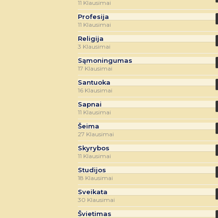
11 Klausimai
Profesija
11 Klausimai
Religija
3 Klausimai
Sąmoningumas
17 Klausimai
Santuoka
16 Klausimai
Sapnai
11 Klausimai
Šeima
27 Klausimai
Skyrybos
11 Klausimai
Studijos
18 Klausimai
Sveikata
30 Klausimai
Švietimas