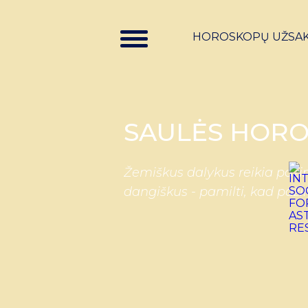
HOROSKOPŲ UŽSA
SAULĖS HORO
Žemiškus dalykus reikia pažin
dangiškus - pamilti, kad paži