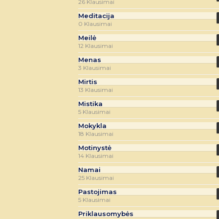
26 Klausimai
Meditacija
0 Klausimai
Meilė
12 Klausimai
Menas
3 Klausimai
Mirtis
13 Klausimai
Mistika
5 Klausimai
Mokykla
18 Klausimai
Motinystė
14 Klausimai
Namai
25 Klausimai
Pastojimas
5 Klausimai
Priklausomybės