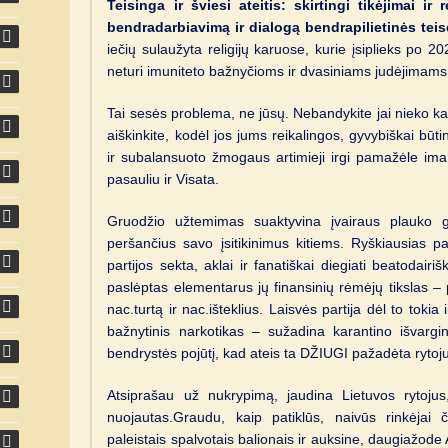
Teisinga ir šviesi ateitis: skirtingi tikėjimai ir r
bendradarbiavimą ir dialogą bendrapilietinės tei
iečių sulaužyta religijų karuose, kurie įsiplieks po 20
neturi imuniteto bažnyčioms ir dvasiniams judėjimams
Tai sesės problema, ne jūsų. Nebandykite jai nieko karšt
aiškinkite, kodėl jos jums reikalingos, gyvybiškai būti
ir subalansuoto žmogaus artimieji irgi pamažėle ima 
pasauliu ir Visata.
Gruodžio užtemimas suaktyvina įvairaus plauko g
peršančius savo įsitikinimus kitiems. Ryškiausias p
partijos sekta, aklai ir fanatiškai diegiati beatodairi
paslėptas elementarus jų finansinių rėmėjų tikslas – 
nac.turtą ir nac.išteklius. Laisvės partija dėl to tokia
bažnytinis narkotikas – sužadina karantino išvargin
bendrystės pojūtį, kad ateis ta DŽIUGI pažadėta rytoju
Atsiprašau už nukrypimą, jaudina Lietuvos rytojus,
nuojautas.Graudu, kaip patiklūs, naivūs rinkėjai č
paleistais spalvotais balionais ir auksine, daugiažode 