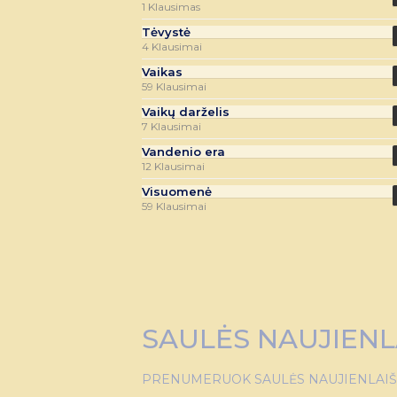
1 Klausimas
Tėvystė
4 Klausimai
Vaikas
59 Klausimai
Vaikų darželis
7 Klausimai
Vandenio era
12 Klausimai
Visuomenė
59 Klausimai
SAULĖS NAUJIENL
PRENUMERUOK SAULĖS NAUJIENLAIŠKĮ