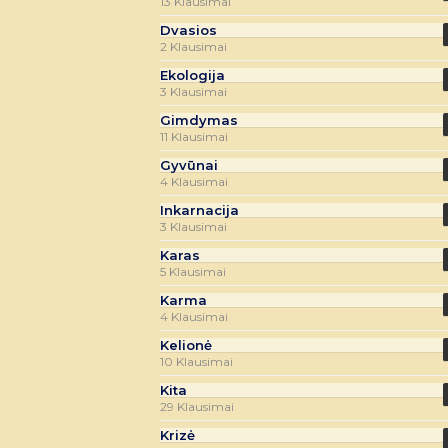
13 Klausimai
Dvasios
2 Klausimai
Ekologija
3 Klausimai
Gimdymas
11 Klausimai
Gyvūnai
4 Klausimai
Inkarnacija
3 Klausimai
Karas
5 Klausimai
Karma
4 Klausimai
Kelionė
10 Klausimai
Kita
29 Klausimai
Krizė