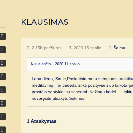
KLAUSIMAS
2.85K peržiūros
2020 15 spalio
Šeima
Klausiančioji
2020 11 spalio
Laba diena, Saule,Paskutiniu metu stengiuosi praktik
meditavimą. Tai padeda išlikti pozityviai šiuo laikotarpi
prastėja santykiai su seserimi. Nežinau kodėl… Linkiu 
nuspręsite atsakyti. Sėkmės.
1
Atsakymas