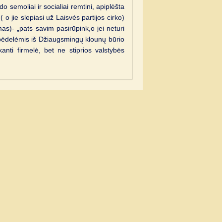
 semoliai ir socialiai remtini, apiplėšta
 o jie slepiasi už Laisvės partijos cirko)
as)- „pats savim pasirūpink,o jei neturi
 bėdelėmis iš Džiaugsmingų klounų būrio
anti firmelė, bet ne stiprios valstybės