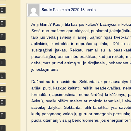
Saule
Paskelbta 2020 15 spalio
Ar ji tikinti? Kuo ji tiki kas jos kultas? bažnyčia ir kok
Sesė nuo mažens gan aktyviai, puolamai įtakoja(infl
taip jus veda į šviesą ir laimę. Sąmoningas kvėp-avi
aplinkinių kontrolės ir neprašomų įtakų. Dėl to 
susigrąžinti įtakas. Reikėtų ramiai su ja paasikaal
pasauliai,jūsų asmeninės praktikos, kad jai reikėtų moky
gebėjimas priimti artimą su jo tikėjimais , nebandant ke
jo ieškojimams.
Dažnai su tuo susiduriu. Sektantai ar priklausantys 
aršiai pulti, kažkuo kaltinti, reikšti neadekvačias, ne
formalūs ( apsimestiniai, nenuoširdūs) krikščionys,
Avinu), sveikuoliško maisto ar mokslo fanatikai, Lais
sąveikų dalykai. Sektantai, akli fanatikai yra savot
kurių pasąmonę valdo jų guru ar smegenis persunkę š
puola kitamanį visa jų bendruomenė, jos energoinform