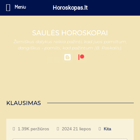
Meniu
Horoskopas.lt
SAULĖS HOROSKOPAI
Žemiškus dalykus reikia pažinti, kad juos pamiltum,
dangiškus - pamilti, kad pažintum (B. Paskalis).
KLAUSIMAS
1.39K peržiūros
2024 21 liepos
Kita