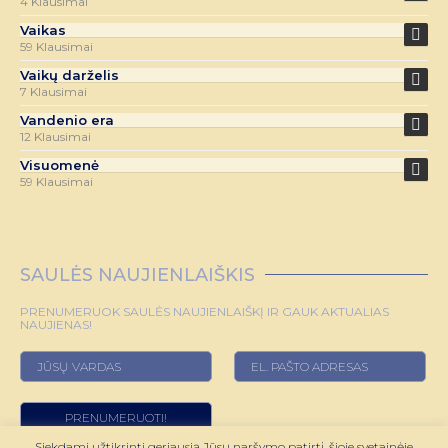
4 Klausimai
Vaikas
59 Klausimai
Vaikų darželis
7 Klausimai
Vandenio era
12 Klausimai
Visuomenė
59 Klausimai
SAULĖS NAUJIENLAIŠKIS
PRENUMERUOK SAULĖS NAUJIENLAIŠKĮ IR GAUK AKTUALIAS
NAUJIENAS!
Siekdami užtikrinti geriausią Jūsų naršymo patirtį, šioje svetainėje