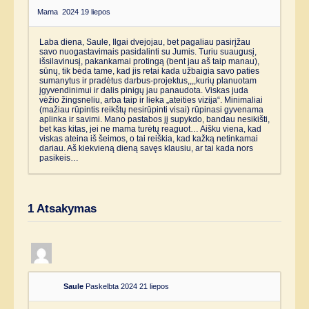
Mama
2024 19 liepos
Laba diena, Saule, Ilgai dvejojau, bet pagaliau pasirįžau
savo nuogastavimais pasidalinti su Jumis. Turiu suaugusį,
išsilavinusį, pakankamai protingą (bent jau aš taip manau),
sūnų, tik bėda tame, kad jis retai kada užbaigia savo paties
sumanytus ir pradėtus darbus-projektus,,,,kurių planuotam
įgyvendinimui ir dalis pinigų jau panaudota. Viskas juda
vėžio žingsneliu, arba taip ir lieka „ateities vizija“. Minimaliai
(mažiau rūpintis reikštų nesirūpinti visai) rūpinasi gyvenama
aplinka ir savimi. Mano pastabos jį supykdo, bandau nesikišti,
bet kas kitas, jei ne mama turėtų reaguot… Aišku viena, kad
viskas ateina iš šeimos, o tai reiškia, kad kažką netinkamai
dariau. Aš kiekvieną dieną savęs klausiu, ar tai kada nors
pasikeis…
1
Atsakymas
Saule
Paskelbta 2024 21 liepos