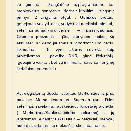
Jo gimimo žvaigždėse užprogramuotas tas
menkavertis santykis su darbais ir buitimi – žingsnis
pirmyn, 2 žingsniai atgal. . Genialus protas,
gebėjimas valdyti kitus, vadybiniai neeiliniai talentai,
sėkmingi sumanymai versle – ir piššš gaunasi.
Giluminė priežastis – jūsų jaunystės meilės. Ką
atstūmėt ar kieno jausmus suignorinot? Tuo pačiu
įskaudinot…. To vyro ašaros suveikė kaip
prakeiksmas , paveikė DNR, gimė išskirtinių
gebėjimų vaikas , bet su minimaliu savo sumanymų
įveiklinimo potencialu.
Astrologiškai tą duoda stipraus Merkurijaus- silpno,
pažeisto Marso kvadratas. Sugeneruojami išties
sėkmingi, savalaikiai, apskaičiuoti iki detalių projektai
( Merkurijaus/Saulės/Jupiterio steliumas), o jų
išpildymas einasi visiškai kitaip – baikščiai, menkai,
nuolat susiduriant su mokesčių, skolų baimėmis.