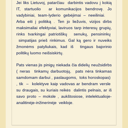
Jei liks Lietuvoj, patarčiau darbintis vadovu į kokią
IT, startuolio ar komunikacijos bendrovę. Jo
vadybiniai, team-lyderio gebėjimai – neeiliniai.
Arba eiti į politiką . Ten jo liežuvis, vizijos dirbs
maksimaliai efektyviai, laviruos tarp interesų grupių,
rinks tvarkingai patriotiškų senukų, pensininkų
simpatijas prieš rinkimus. Gal ką gero ir nuveiks
žmonėms patyliukais, kad iš tingaus bajorinio
politikų luomo neišsiskirtų.
Pats vienas jis pinigų niekada čia didelių neužsidirbs
( neras tinkamų darbuotojų, pats nėra tinkamas
samdomam darbui , paslaugoms, toks horoskopas)
, tik – kolektyve kaip vadovas ar bendram versle
su draugais, su kuriais reikės dalintis pelnais, ar iš
savo proto – moksle , aukštosiose, intelektualioje-
analitinėje-inžinerinėje veikloje.