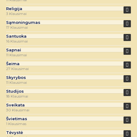
Religija
3 Klausimai
Sąmoningumas
17 Klausimai
Santuoka
16 Klausimai
Sapnai
11 Klausimai
Šeima
27 Klausimai
Skyrybos
11 Klausimai
Studijos
18 Klausimai
Sveikata
30 Klausimai
Švietimas
1 Klausimas
Tėvystė