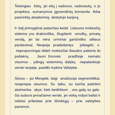
Teisingiau būtų, jei eitų į vadovus, vadovautų, o jo
projektus, sumanymus įgyvendintų komanda. Arba
pasirinktų akademinę, dėstytojo karjerą.
Ir šalį primygtinai patarčiau keisti. Lietuvos mokesčių
sistema yra drakoniška, žlugdanti smulkų, privatų
verslą, jei tai nėra urminiai gariūniško stiliaus
pardavimai. Nespėja pradedantys įsibėgėti, o
neproporcingai dideli mokesčiai /baudos pakerta iki
pašaknų . Jauni žmonės pradžioje nemato
visumos , ydingų sisteminių dalykų nepalankioje
verslo terpėje, pasitiki mylima Valstybe.
Sūnus – po Mergele, taigi analizuoja segmentiškai,
neaprėpia visumos. Su laiku, su karčia patirtimi
atsimerkia akys: kiek bedirbtum , vos galą su galu
čia sudursi privačiame versle, jei viską rodysi baltai ir
nebūsi prileistas prie išrinktųjų – prie valstybės
paramos.