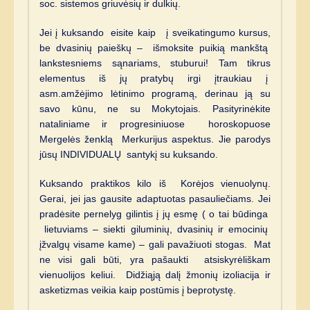
soc. sistemos griuvėsių ir dulkių.
Jei į kuksando eisite kaip į sveikatingumo kursus,
be dvasinių paieškų – išmoksite puikią mankštą
lankstesniems sąnariams, stuburui! Tam tikrus
elementus iš jų pratybų irgi įtraukiau į
asm.amžėjimo lėtinimo programą, derinau ją su
savo kūnu, ne su Mokytojais. Pasityrinėkite
nataliniame ir progresiniuose horoskopuose
Mergelės ženklą Merkurijus aspektus. Jie parodys
jūsų INDIVIDUALŲ santykį su kuksando.
Kuksando praktikos kilo iš Korėjos vienuolynų.
Gerai, jei jas gausite adaptuotas pasauliečiams. Jei
pradėsite pernelyg gilintis į jų esmę ( o tai būdinga
lietuviams – siekti giluminių, dvasinių ir emocinių
įžvalgų visame kame) – gali pavažiuoti stogas. Mat
ne visi gali būti, yra pašaukti atsiskyrėliškam
vienuolijos keliui. Didžiąją dalį žmonių izoliacija ir
asketizmas veikia kaip postūmis į beprotystę.