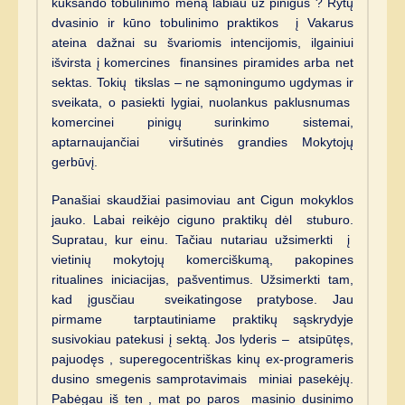
kuksando tobulinimo meną labiau už pinigus ? Rytų
dvasinio ir kūno tobulinimo praktikos į Vakarus
ateina dažnai su švariomis intencijomis, ilgainiui
išvirsta į komercines finansines piramides arba net
sektas. Tokių tikslas – ne sąmoningumo ugdymas ir
sveikata, o pasiekti lygiai, nuolankus paklusnumas
komercinei pinigų surinkimo sistemai,
aptarnaujančiai viršutinės grandies Mokytojų
gerbūvį.
Panašiai skaudžiai pasimoviau ant Cigun mokyklos
jauko. Labai reikėjo ciguno praktikų dėl stuburo.
Supratau, kur einu. Tačiau nutariau užsimerkti į
vietinių mokytojų komerciškumą, pakopines
ritualines iniciacijas, pašventimus. Užsimerkti tam,
kad įgusčiau sveikatingose pratybose. Jau
pirmame tarptautiniame praktikų sąskrydyje
susivokiau patekusi į sektą. Jos lyderis – atsipūtęs,
pajuodęs , superegocentriškas kinų ex-programeris
dusino smegenis samprotavimais miniai pasekėjų.
Pabėgau iš ten , mat po paros masinio dusinimo