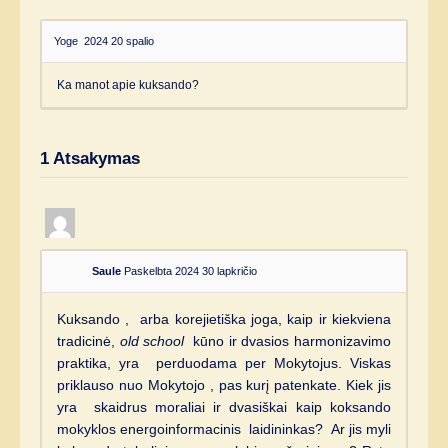
Yoge
2024 20 spalio
Ka manot apie kuksando?
1
Atsakymas
Saule
Paskelbta 2024 30 lapkričio
Kuksando , arba korejietiška joga, kaip ir kiekviena
tradicinė,
old school
kūno ir dvasios harmonizavimo
praktika, yra perduodama per Mokytojus. Viskas
priklauso nuo Mokytojo , pas kurį patenkate. Kiek jis
yra skaidrus moraliai ir dvasiškai kaip koksando
mokyklos energoinformacinis laidininkas? Ar jis myli