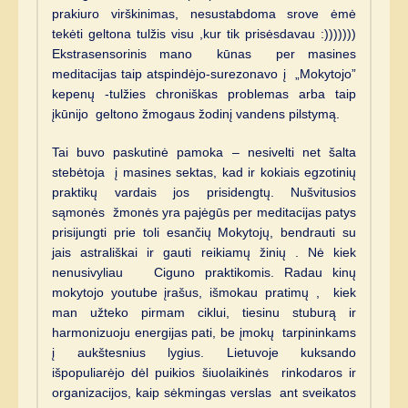
prakiuro virškinimas, nesustabdoma srove ėmė
tekėti geltona tulžis visu ,kur tik prisėsdavau :)))))))
Ekstrasensorinis mano kūnas per masines
meditacijas taip atspindėjo-surezonavo į „Mokytojo”
kepenų -tulžies chroniškas problemas arba taip
įkūnijo geltono žmogaus žodinį vandens pilstymą.
Tai buvo paskutinė pamoka – nesivelti net šalta
stebėtoja į masines sektas, kad ir kokiais egzotinių
praktikų vardais jos prisidengtų. Nušvitusios
sąmonės žmonės yra pajėgūs per meditacijas patys
prisijungti prie toli esančių Mokytojų, bendrauti su
jais astrališkai ir gauti reikiamų žinių . Nė kiek
nenusivyliau Ciguno praktikomis. Radau kinų
mokytojo youtube įrašus, išmokau pratimų , kiek
man užteko pirmam ciklui, tiesinu stuburą ir
harmonizuoju energijas pati, be įmokų tarpininkams
į aukštesnius lygius. Lietuvoje kuksando
išpopuliarėjo dėl puikios šiuolaikinės rinkodaros ir
organizacijos, kaip sėkmingas verslas ant sveikatos