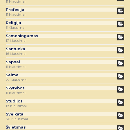
11 Klausimai
Profesija
11 Klausimai
Religija
3 Klausimai
Sąmoningumas
17 Klausimai
Santuoka
16 Klausimai
Sapnai
11 Klausimai
Šeima
27 Klausimai
Skyrybos
11 Klausimai
Studijos
18 Klausimai
Sveikata
30 Klausimai
Švietimas