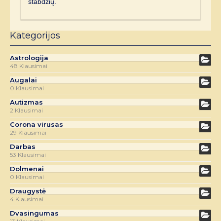
stabdžių.
Kategorijos
Astrologija
48 Klausimai
Augalai
0 Klausimai
Autizmas
2 Klausimai
Corona virusas
29 Klausimai
Darbas
53 Klausimai
Dolmenai
0 Klausimai
Draugystė
4 Klausimai
Dvasingumas