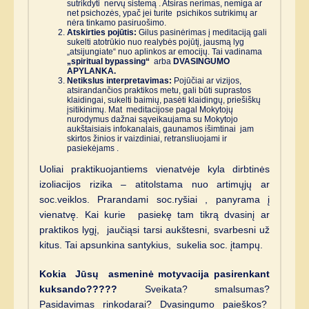
sutrikdyti nervų sistemą . Atsiras nerimas, nemiga ar
net psichozės, ypač jei turite psichikos sutrikimų ar
nėra tinkamo pasiruošimo.
Atskirties pojūtis:
Gilus pasinėrimas į meditaciją gali
sukelti atotrūkio nuo realybės pojūtį, jausmą lyg
„atsijungiate“ nuo aplinkos ar emocijų. Tai vadinama
„spiritual bypassing“
arba
DVASINGUMO
APYLANKA.
Netikslus interpretavimas:
Pojūčiai ar vizijos,
atsirandančios praktikos metu, gali būti suprastos
klaidingai, sukelti baimių, pasėti klaidingų, priešiškų
įsitikinimų. Mat meditacijose pagal Mokytojų
nurodymus dažnai sąveikaujama su Mokytojo
aukštaisiais infokanalais, gaunamos išimtinai jam
skirtos žinios ir vaizdiniai, retransliuojami ir
pasiekėjams .
Uoliai praktikuojantiems vienatvėje kyla dirbtinės
izoliacijos rizika – atitolstama nuo artimųjų ar
soc.veiklos. Prarandami soc.ryšiai , panyrama į
vienatvę. Kai kurie pasiekę tam tikrą dvasinį ar
praktikos lygį, jaučiąsi tarsi aukštesni, svarbesni už
kitus. Tai apsunkina santykius, sukelia soc. įtampų.
Kokia Jūsų asmeninė motyvacija pasirenkant
kuksando?????
Sveikata? smalsumas?
Pasidavimas rinkodarai? Dvasingumo paieškos?