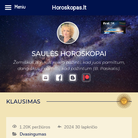
Meniu
Horoskopas.lt
SAULĖS HOROSKOPAI
Žemiškus dalykus reikia pažinti, kad juos pamiltum,
dangiškus - pamilti, kad pažintum (B. Paskalis).
KLAUSIMAS
1.20K peržiūros
2024 30 lapkričio
Dvasingumas