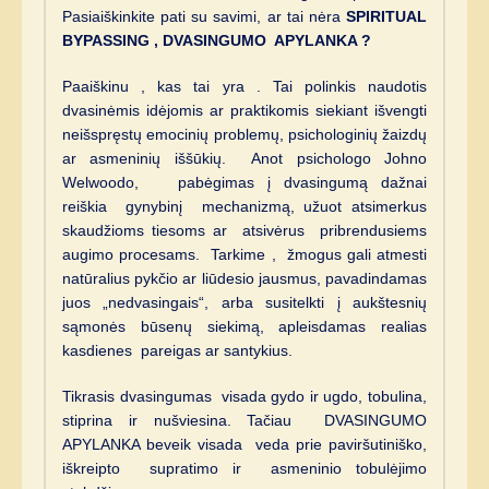
Pasiaiškinkite pati su savimi, ar tai nėra
SPIRITUAL
BYPASSING , DVASINGUMO APYLANKA ?
Paaiškinu , kas tai yra . Tai polinkis naudotis
dvasinėmis idėjomis ar praktikomis siekiant išvengti
neišspręstų emocinių problemų, psichologinių žaizdų
ar asmeninių iššūkių. Anot psichologo Johno
Welwoodo, pabėgimas į dvasingumą dažnai
reiškia gynybinį mechanizmą, užuot atsimerkus
skaudžioms tiesoms ar atsivėrus pribrendusiems
augimo procesams. Tarkime , žmogus gali atmesti
natūralius pykčio ar liūdesio jausmus, pavadindamas
juos „nedvasingais“, arba susitelkti į aukštesnių
sąmonės būsenų siekimą, apleisdamas realias
kasdienes pareigas ar santykius.
Tikrasis dvasingumas visada gydo ir ugdo, tobulina,
stiprina ir nušviesina. Tačiau DVASINGUMO
APYLANKA beveik visada veda prie paviršutiniško,
iškreipto supratimo ir asmeninio tobulėjimo