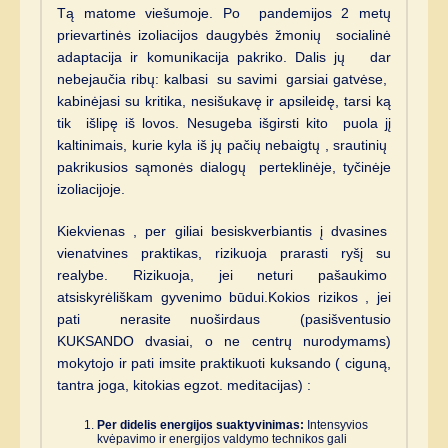
Tą matome viešumoje. Po pandemijos 2 metų
prievartinės izoliacijos daugybės žmonių socialinė
adaptacija ir komunikacija pakriko. Dalis jų dar
nebejaučia ribų: kalbasi su savimi garsiai gatvėse,
kabinėjasi su kritika, nesišukavę ir apsileidę, tarsi ką
tik išlipę iš lovos. Nesugeba išgirsti kito puola jį
kaltinimais, kurie kyla iš jų pačių nebaigtų , srautinių
pakrikusios sąmonės dialogų perteklinėje, tyčinėje
izoliacijoje.
Kiekvienas , per giliai besiskverbiantis į dvasines
vienatvines praktikas, rizikuoja prarasti ryšį su
realybe. Rizikuoja, jei neturi pašaukimo
atsiskyrėliškam gyvenimo būdui.Kokios rizikos , jei
pati nerasite nuoširdaus (pasišventusio
KUKSANDO dvasiai, o ne centrų nurodymams)
mokytojo ir pati imsite praktikuoti kuksando ( ciguną,
tantra joga, kitokias egzot. meditacijas) :
Per didelis energijos suaktyvinimas:
Intensyvios
kvėpavimo ir energijos valdymo technikos gali