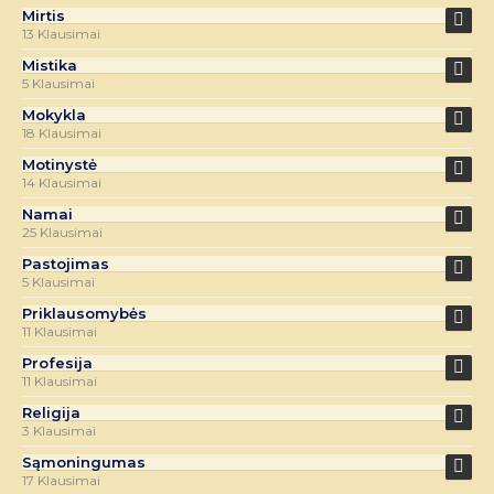
Mirtis
13 Klausimai
Mistika
5 Klausimai
Mokykla
18 Klausimai
Motinystė
14 Klausimai
Namai
25 Klausimai
Pastojimas
5 Klausimai
Priklausomybės
11 Klausimai
Profesija
11 Klausimai
Religija
3 Klausimai
Sąmoningumas
17 Klausimai