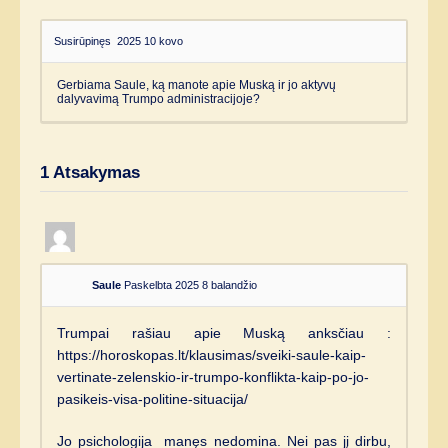
Susirūpinęs
2025 10 kovo
Gerbiama Saule, ką manote apie Muską ir jo aktyvų
dalyvavimą Trumpo administracijoje?
1
Atsakymas
Saule
Paskelbta 2025 8 balandžio
Trumpai rašiau apie Muską anksčiau :
https://horoskopas.lt/klausimas/sveiki-saule-kaip-
vertinate-zelenskio-ir-trumpo-konflikta-kaip-po-jo-
pasikeis-visa-politine-situacija/
Jo psichologija manęs nedomina. Nei pas jį dirbu,