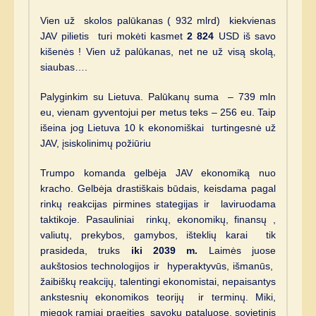
Vien už skolos palūkanas ( 932 mlrd) kiekvienas
JAV pilietis turi mokėti kasmet
2 824
USD iš savo
kišenės ! Vien už palūkanas, net ne už visą skolą,
siaubas….
Palyginkim su Lietuva. Palūkanų suma – 739 mln
eu, vienam gyventojui per metus teks – 256 eu. Taip
išeina jog Lietuva 10 k ekonomiškai turtingesnė už
JAV, įsiskolinimų požiūriu
Trumpo komanda gelbėja JAV ekonomiką nuo
kracho. Gelbėja drastiškais būdais, keisdama pagal
rinkų reakcijas pirmines stategijas ir laviruodama
taktikoje. Pasauliniai rinkų, ekonomikų, finansų ,
valiutų, prekybos, gamybos, išteklių karai tik
prasideda, truks
iki 2039 m.
Laimės juose
aukštosios technologijos ir hyperaktyvūs, išmanūs,
žaibiškų reakcijų, talentingi ekonomistai, nepaisantys
ankstesnių ekonomikos teorijų ir terminų. Miki,
miegok ramiai praeities sąvokų pataluose, sovietinis