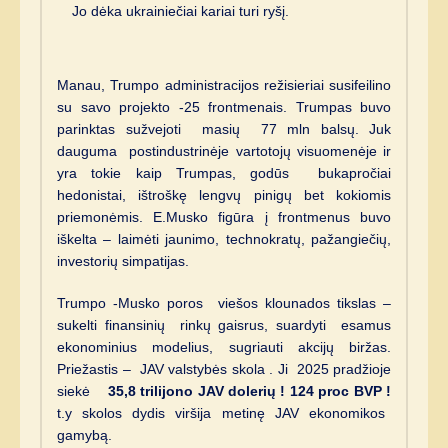
Jo dėka ukrainiečiai kariai turi ryšį.
Manau, Trumpo administracijos režisieriai susifeilino
su savo projekto -25 frontmenais. Trumpas buvo
parinktas sužvejoti masių 77 mln balsų. Juk
dauguma postindustrinėje vartotojų visuomenėje ir
yra tokie kaip Trumpas, godūs bukapročiai
hedonistai, ištroškę lengvų pinigų bet kokiomis
priemonėmis. E.Musko figūra į frontmenus buvo
iškelta – laimėti jaunimo, technokratų, pažangiečių,
investorių simpatijas.
Trumpo -Musko poros viešos klounados tikslas –
sukelti finansinių rinkų gaisrus, suardyti esamus
ekonominius modelius, sugriauti akcijų biržas.
Priežastis – JAV valstybės skola . Ji 2025 pradžioje
siekė
35,8 trilijono JAV dolerių ! 124 proc BVP !
t.y skolos dydis viršija metinę JAV ekonomikos
gamybą.