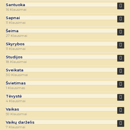
Santuoka
16 Klausimai
Sapnai
11 Klausimai
Šeima
27 Klausimai
Skyrybos
11 Klausimai
Studijos
18 Klausimai
Sveikata
30 Klausimai
Švietimas
1 Klausimas
Tėvystė
4 Klausimai
Vaikas
59 Klausimai
Vaikų darželis
7 Klausimai