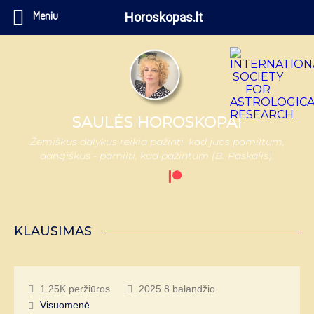
Meniu
Horoskopas.lt
SAULĖS HOROSKOPAI
Žemiškus dalykus reikia pažinti, kad juos pamiltum,
dangiškus - pamilti, kad pažintum (B. Paskalis).
KLAUSIMAS
1.25K peržiūros
2025 8 balandžio
Visuomenė