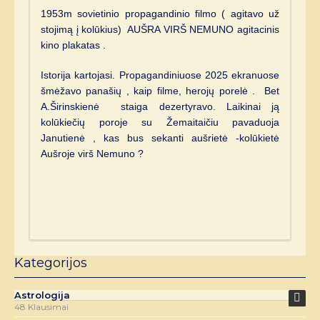
1953m sovietinio propagandinio filmo ( agitavo už
stojimą į kolūkius) AUŠRA VIRŠ NEMUNO agitacinis
kino plakatas .
Istorija kartojasi. Propagandiniuose 2025 ekranuose
šmėžavo panašių , kaip filme, herojų porelė . Bet
A.Širinskienė staiga dezertyravo. Laikinai ją
kolūkiečių poroje su Žemaitaičiu pavaduoja
Janutienė , kas bus sekanti aušrietė -kolūkietė
Aušroje virš Nemuno ?
Kategorijos
Astrologija
48 Klausimai