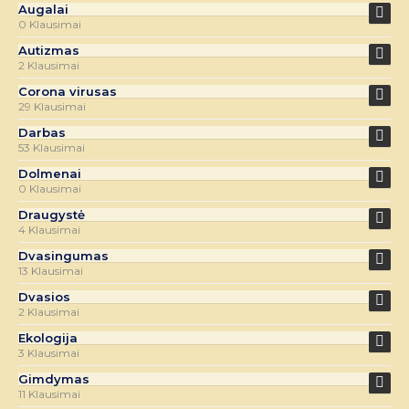
Augalai
0 Klausimai
Autizmas
2 Klausimai
Corona virusas
29 Klausimai
Darbas
53 Klausimai
Dolmenai
0 Klausimai
Draugystė
4 Klausimai
Dvasingumas
13 Klausimai
Dvasios
2 Klausimai
Ekologija
3 Klausimai
Gimdymas
11 Klausimai