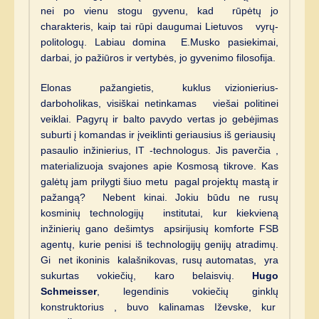
nei po vienu stogu gyvenu, kad rūpėtų jo
charakteris, kaip tai rūpi daugumai Lietuvos vyrų-
politologų. Labiau domina E.Musko pasiekimai,
darbai, jo pažiūros ir vertybės, jo gyvenimo filosofija.
Elonas pažangietis, kuklus vizionierius-
darboholikas, visiškai netinkamas viešai politinei
veiklai. Pagyrų ir balto pavydo vertas jo gebėjimas
suburti į komandas ir įveiklinti geriausius iš geriausių
pasaulio inžinierius, IT -technologus. Jis paverčia ,
materializuoja svajones apie Kosmosą tikrove. Kas
galėtų jam prilygti šiuo metu pagal projektų mastą ir
pažangą? Nebent kinai. Jokiu būdu ne rusų
kosminių technologijų institutai, kur kiekvieną
inžinierių gano dešimtys apsirijusių komforte FSB
agentų, kurie penisi iš technologijų genijų atradimų.
Gi net ikoninis kalašnikovas, rusų automatas, yra
sukurtas vokiečių, karo belaisvių.
Hugo
Schmeisser
, legendinis vokiečių ginklų
konstruktorius , buvo kalinamas Iževske, kur