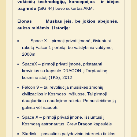
vokiečių technologijų, koncepcijos ir idėjos
pagrindu (
StG 44) buvo sukurtas AKM.
Elonas Muskas įeis, be jokios abejonės,
aukso raidėmis į istoriją:
Space X – pirmoji privati įmonė, išsiuntusi
raketą Falcon1 į orbitą, be valstybinio valdymo,
2008m
SpaceX – pirmoji privati įmonė, pristatanti
krovinius su kapsule DRAGON į Tarptautinę
kosminę stotį (TKS), 2012
Falcon 9 – tai revoliucija mūsiškės žmonių
civilizacijos ir Kosmoso ryšiuose. Tai pirmoji
daugkartinio naudojimo raketa. Po nusileidimo ją
galima vėl naudoti.
Space X – pirmoji privati įmonė, išsiuntusi į
Kosmosą astronautus Crew Dragon kapsulėje
Starlink – pasaulinis palydovinio interneto tinklas .