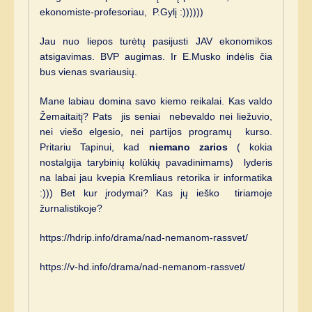
ekonomiste-profesoriau, P.Gylį :))))))
Jau nuo liepos turėtų pasijusti JAV ekonomikos
atsigavimas. BVP augimas. Ir E.Musko indėlis čia
bus vienas svariausių.
Mane labiau domina savo kiemo reikalai. Kas valdo
Žemaitaitį? Pats jis seniai nebevaldo nei liežuvio,
nei viešo elgesio, nei partijos programų kurso.
Pritariu Tapinui, kad
niemano zarios
( kokia
nostalgija tarybinių kolūkių pavadinimams) lyderis
na labai jau kvepia Kremliaus retorika ir informatika
:))) Bet kur įrodymai? Kas jų ieško tiriamoje
žurnalistikoje?
https://hdrip.info/drama/nad-nemanom-rassvet/
https://v-hd.info/drama/nad-nemanom-rassvet/