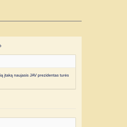
ė
ią įtaką naujasis JAV prezidentas turės