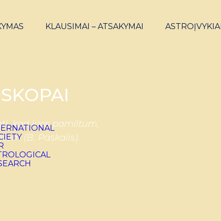
KYMAS
KLAUSIMAI – ATSAKYMAI
ASTROĮVYKIA
SKOPAI
ti, kad juos pamiltum,
ntum (B. Paskalis).