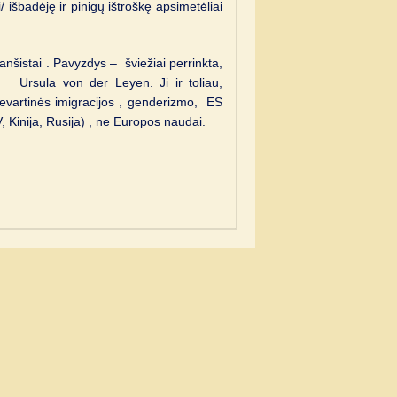
 išbadėję ir pinigų ištroškę apsimetėliai
anšistai . Pavyzdys – šviežiai perrinkta,
s, Ursula von der Leyen. Ji ir toliau,
ievartinės imigracijos , genderizmo, ES
, Kinija, Rusija) , ne Europos naudai.