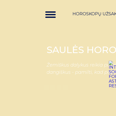
HOROSKOPŲ UŽSA
SAULĖS HORO
Žemiškus dalykus reikia pažin
dangiškus - pamilti, kad paži