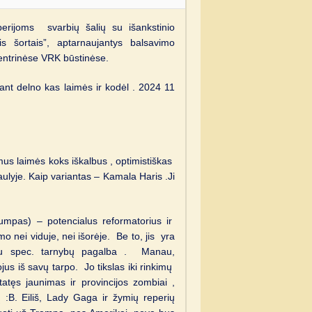
erijoms svarbių šalių su išankstinio
is šortais”, aptarnaujantys balsavimo
entrinėse VRK būstinėse.
ant delno kas laimės ir kodėl . 2024 11
mus laimės koks iškalbus , optimistiškas
ulyje. Kaip variantas – Kamala Haris .Ji
umpas) – potencialus reformatorius ir
o nei viduje, nei išorėje. Be to, jis yra
i su spec. tarnybų pagalba . Manau,
jus iš savų tarpo. Jo tikslas iki rinkimų
statęs jaunimas ir provincijos zombiai ,
:B. Eiliš, Lady Gaga ir žymių reperių