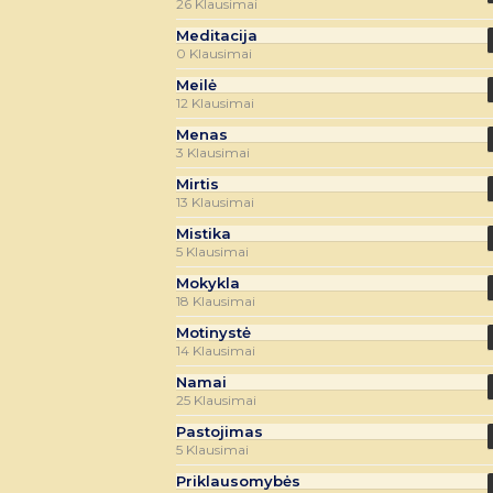
26 Klausimai
Meditacija
0 Klausimai
Meilė
12 Klausimai
Menas
3 Klausimai
Mirtis
13 Klausimai
Mistika
5 Klausimai
Mokykla
18 Klausimai
Motinystė
14 Klausimai
Namai
25 Klausimai
Pastojimas
5 Klausimai
Priklausomybės