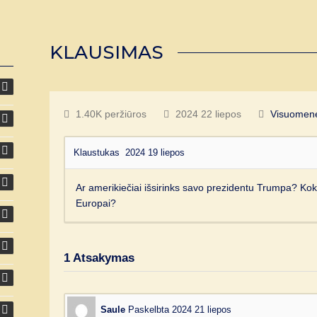
KLAUSIMAS
1.40K peržiūros
2024 22 liepos
Visuomen
Klaustukas
2024 19 liepos
Ar amerikiečiai išsirinks savo prezidentu Trumpa? Kok
Europai?
1
Atsakymas
Saule
Paskelbta 2024 21 liepos