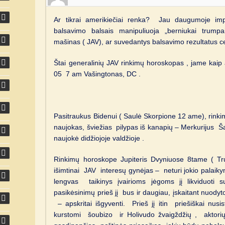
Ar tikrai amerikiečiai renka? Jau daugumoje imp
balsavimo balsais manipuliuoja „berniukai trumpa
mašinas ( JAV), ar suvedantys balsavimo rezultatus c
Štai generalinių JAV rinkimų horoskopas , jame kaip 
05 7 am Vašingtonas, DC .
Pasitraukus Bidenui ( Saulė Skorpione 12 ame), rinki
naujokas, šviežias pilypas iš kanapių – Merkurijus Ša
naujokė didžiojoje valdžioje .
Rinkimų horoskope Jupiteris Dvyniuose 8tame ( Tr
išimtinai JAV interesų gynėjas – neturi jokio palaikym
lengvas taikinys įvairioms jėgoms jį likviduot
pasikėsinimų prieš jį bus ir daugiau, įskaitant nuodyto
– apskritai išgyventi. Prieš jį itin priešiškai nusi
kurstomi šoubizo ir Holivudo žvaigždžių , aktorių 