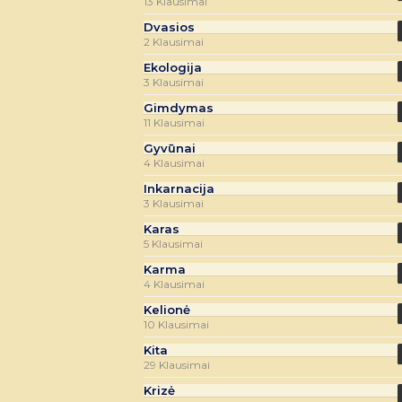
13 Klausimai
Dvasios
2 Klausimai
Ekologija
3 Klausimai
Gimdymas
11 Klausimai
Gyvūnai
4 Klausimai
Inkarnacija
3 Klausimai
Karas
5 Klausimai
Karma
4 Klausimai
Kelionė
10 Klausimai
Kita
29 Klausimai
Krizė