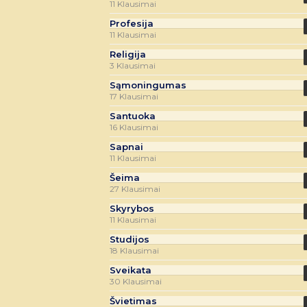
11 Klausimai
Profesija
11 Klausimai
Religija
3 Klausimai
Sąmoningumas
17 Klausimai
Santuoka
16 Klausimai
Sapnai
11 Klausimai
Šeima
27 Klausimai
Skyrybos
11 Klausimai
Studijos
18 Klausimai
Sveikata
30 Klausimai
Švietimas