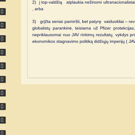
2) į top-valdžią atplaukia nežinomi ultranacionalistai/
, arba
3) grįžta seniai pamiršti, bet patyrę vaiduokliai – rev
globalistų parankinė, teisiama už Pfizer protekcija
nepriklausomai nuo JAV rinkimų rezultatų, vykdys pr
ekonomikos stagnavimo politiką didžiųjų imperijų ( JAV