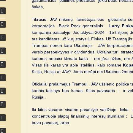
gąsdinančios politinės priesaikos jokiu būdu nebal
šakės,
Tikrasis JAV rinkimų laimėtojas bus globalistų šešė
korporacijos Black Rock generalinis
Larry Fink
kompanija pasaulyje. Jos aktyvai-2024 – 15 trilijonų do
tas kandidatas, už kurį statys L.Finkas. Už Trampą jis
Trampas nenori karo Ukrainoje . JAV korporacijoms š
verslo perspektyvas ir dividendus. Ukraina turi strateg
kurioms nebaisi klimato kaita – nei jūra užlies, nei A
Visas šis karas yra apie išteklius, kaip romane
Kopa
Kinija, Rusija ar JAV? Joms nerūpi nei Ukrainos žmonių
Oficialiai pralaimėjus Trampui , JAV užsienio politika
karinis taikinys bus Iranas. Kitas pavasaris – ir v
Rusija .
Iki kitos vasaros visame pasaulyje valdžioje lieka
koncentruoja slaptų finansinių interesų stumiami : 
buvo pavasarį, arba