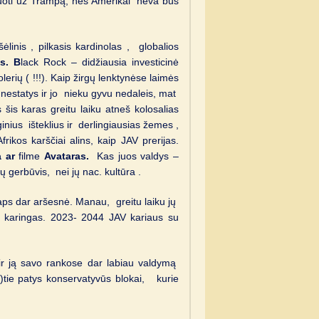
suoti už Trampą, nes Amerikai neva bus
linis , pilkasis kardinolas , globalios
as. B
lack Rock – didžiausia investicinė
lerių ( !!!). Kaip žirgų lenktynėse laimės
 nestatys ir jo nieku gyvu nedaleis, mat
is karas greitu laiku atneš kolosalias
inius išteklius ir derlingiausias žemes ,
frikos karščiai alins, kaip JAV prerijas.
 ar
filme
Avataras.
Kas juos valdys –
 gerbūvis, nei jų nac. kultūra .
 taps dar aršesnė. Manau, greitu laiku jų
ėl karingas. 2023- 2044 JAV kariaus su
 ir ją savo rankose dar labiau valdymą
1)tie patys konservatyvūs blokai, kurie