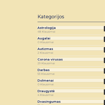
Kategorijos
Astrologija
48 Klausimai
Augalai
0 Klausimai
Autizmas
2 Klausimai
Corona virusas
29 Klausimai
Darbas
53 Klausimai
Dolmenai
0 Klausimai
Draugystė
4 Klausimai
Dvasingumas