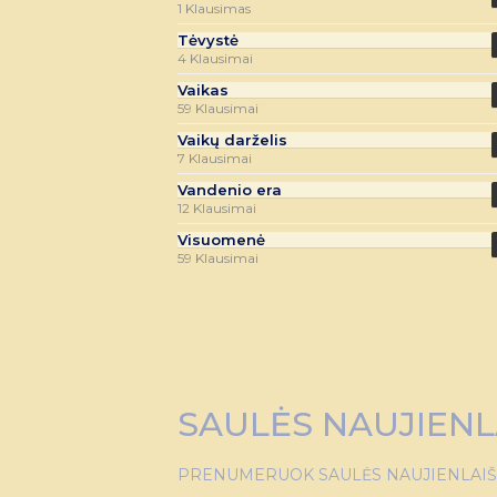
1 Klausimas
Tėvystė
4 Klausimai
Vaikas
59 Klausimai
Vaikų darželis
7 Klausimai
Vandenio era
12 Klausimai
Visuomenė
59 Klausimai
SAULĖS NAUJIENL
PRENUMERUOK SAULĖS NAUJIENLAIŠKĮ