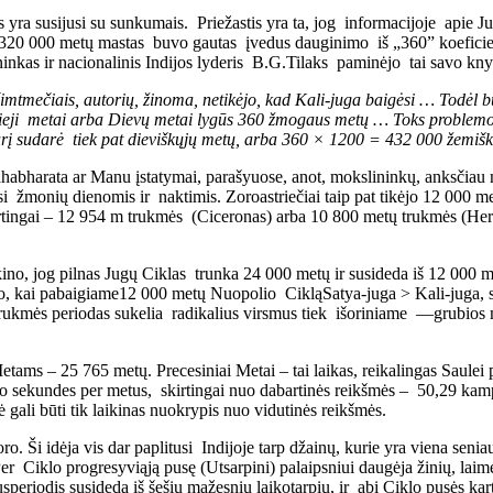
ais yra susijusi su sunkumais. Priežastis yra ta, jog informacijoje apie 
 320 000 metų mastas buvo gautas įvedus dauginimo iš „360” koeficien
nkas ir nacionalinis Indijos lyderis B.G.Tilaks paminėjo tai savo kny
šimtmečiais, autorių,
žinoma, netik
ėjo
, kad
Kali-juga
baigėsi … Todėl b
ieji
metai arba
Dievų
metai lyg
ūs
360 žmogaus met
ų
… T
oks
problemos
urį sudarė
tiek pat dieviškųjų metų, arba 360 × 1200 = 432 000 žemiš
ahabharata ar Manu įstatymai, parašyuose, anot, mokslininkų, anksčiau
 žmonių dienomis ir naktimis. Zoroastriečiai taip pat tikėjo 12 000 m
rtingai – 12 954 m trukmės (Ciceronas) arba 10 800 metų trukmės (Herak
kino, jog pilnas Jugų Ciklas trunka 24 000 metų ir susideda iš 12 000 me
 to, kai pabaigiame12 000 metų Nuopolio CikląSatya-juga > Kali-juga, s
rukmės periodas sukelia radikalius virsmus tiek išoriniame —grubios mat
ams – 25 765 metų. Precesiniai Metai – tai laikas, reikalingas Saulei pe
 sekundes per metus, skirtingai nuo dabartinės reikšmės – 50,29 kamp
 gali būti tik laikinas nuokrypis nuo vidutinės reikšmės.
 Ši idėja vis dar paplitusi Indijoje tarp džainų, kurie yra viena seniau
r Ciklo progresyviąją pusę (Utsarpini) palaipsniui daugėja žinių, laimė
eriodis susideda iš šešių mažesnių laikotarpių, ir abi Ciklo pusės kart