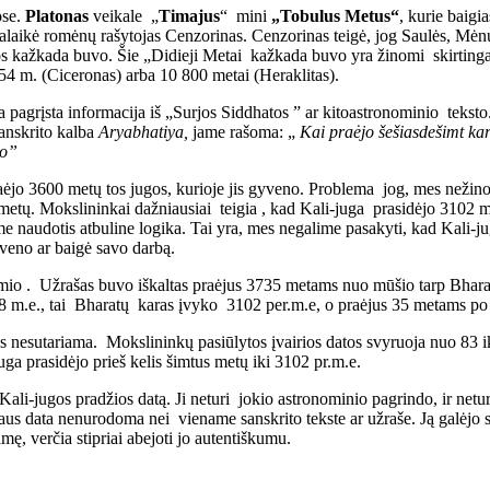
ose.
Platonas
veikale „
Timajus
“ mini
„Tobulus Metus“
, kurie baigi
alaikė romėnų rašytojas Cenzorinas. Cenzorinas teigė, jog Saulės, Mėnu
jos kažkada buvo. Šie „Didieji Metai kažkada buvo yra žinomi skirtinga
 954 m. (Ciceronas) arba 10 800 metai (Heraklitas).
agrįsta informacija iš „Surjos Siddhatos ” ar kitoastronominio teksto. 
anskrito kalba
Aryabhatiya
,
jame rašoma: „
Kai praėjo šešiasdešimt ka
to”
praėjo 3600 metų tos jugos, kurioje jis gyveno. Problema jog, mes neži
 metų. Mokslininkai dažniausiai teigia , kad Kali-juga prasidėjo 3102 m
e naudotis atbuline logika. Tai yra, mes negalime pasakyti, kad Kali-j
veno ar baigė savo darbą.
adamio . Užrašas buvo iškaltas praėjus 3735 metams nuo mūšio tarp Bhar
 m.e., tai Bharatų karas įvyko 3102 per.m.e, o praėjus 35 metams po 
ios nesutariama. Mokslininkų pasiūlytos įvairios datos svyruoja nuo 83 
a prasidėjo prieš kelis šimtus metų iki 3102 pr.m.e.
a Kali-jugos pradžios datą. Ji neturi jokio astronominio pagrindo, ir net
us data nenurodoma nei viename sanskrito tekste ar užraše. Ją galėjo s
mę, verčia stipriai abejoti jo autentiškumu.