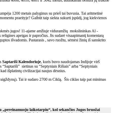
trunka 4008, 4010, 4801 ir 5042 metus, atitinkamai bendra jų trukmė
mpėja 1200 metais palyginus su prieš tai buvusia. Tai aritmetinė
momentu praeityje? Galbūt taip siekta sukurti įspūdį, jog kiekvienos
 trukmės jugos! 11-ajame amžiuje viduramžių mokslininkas Al -
religines apeigas ir papročius. Jis sudarė visaapimantį komentarą
ptos išvadomis. Pastarasis , savo ruožtu, sėmėsi žinių iš sanskrito
as
Saptariši Kalendoriuje
, kuris buvo naudojamas Indijoje virš
 “Saptariši” sietinas su “Septyniais Rišiais” arba “Septyniais
ad išplatintų civilizacijai naujus dėsnius.
aigždynų). Tai ir sudaro 2700 m Ciklą. Šis ciklas taip pat minimas
a „pereinamuoju laikotarpiu“, kol sekančios Jugos bruožai