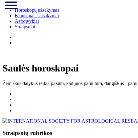
Horoskopų užsakymas
Klausimai – atsakymai
Astroįvykiai
Straipsniai
Saulės horoskopai
Žemiškus dalykus reikia pažinti, kad juos pamiltum, dangiškus - pamil
Straipsnių rubrikos