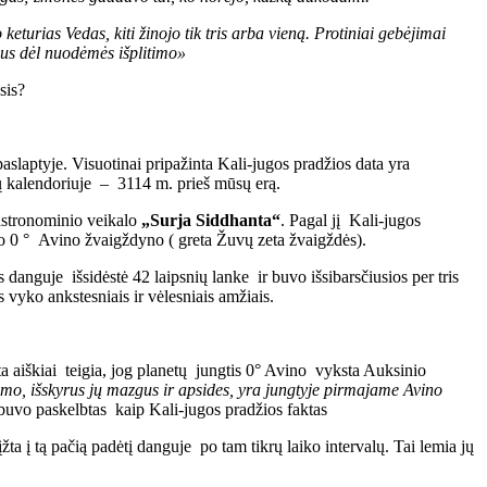
eturias Vedas, kiti žinojo tik tris arba vieną. Protiniai gebėjimai
ius dėl nuodėmės išplitimo»
gsis?
aslaptyje. Visuotinai pripažinta Kali-jugos pradžios data yra
ų kalendoriuje – 3114 m. prieš mūsų erą.
 astronominio veikalo
„Surja Siddhanta“
. Pagal jį Kali-jugos
uvo 0 ° Avino žvaigždyno ( greta Žuvų zeta žvaigždės).
danguje išsidėstė 42 laipsnių lanke ir buvo išsibarsčiusios per tris
 vyko ankstesniais ir vėlesniais amžiais.
a aiškiai teigia, jog planetų jungtis 0° Avino vyksta Auksinio
imo, išskyrus jų mazg
us
ir
apsides
, yra
jungtyje
pirmajame Avin
o
u buvo paskelbtas kaip Kali-jugos pradžios faktas
a į tą pačią padėtį danguje po tam tikrų laiko intervalų. Tai lemia jų