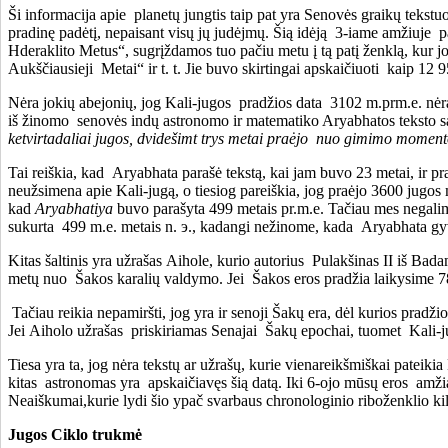
Ši informacija apie planetų jungtis taip pat yra Senovės graikų tekstu
pradinę padėtį, nepaisant visų jų judėjmų. Šią idėją 3-iame amžiuje p
Hderaklito Metus“, sugrįždamos tuo pačiu metu į tą patį ženklą, kur 
Aukščiausieji Metai“ ir t. t. Jie buvo skirtingai apskaičiuoti kaip 12
Nėra jokių abejonių, jog Kali-jugos pradžios data 3102 m.prm.e. nėra p
iš žinomo senovės indų astronomo ir matematiko Aryabhatos teksto s
ketvirtadaliai
jugos
, dvidešimt tr
ys metai praėjo
nuo gimimo momen
Tai reiškia, kad Aryabhata parašė tekstą, kai jam buvo 23 metai, ir 
neužsimena apie Kali-jugą, o tiesiog pareiškia, jog praėjo 3600 jugos
kad
Aryabhatiya
buvo parašyta 499 metais pr.m.e. Tačiau mes negalim
sukurta 499 m.e. metais n. э., kadangi nežinome, kada Aryabhata gy
Kitas šaltinis yra užrašas Aihole, kurio autorius Pulakšinas II iš B
metų nuo Šakos karalių valdymo. Jei Šakos eros pradžia laikysime 78
Tačiau reikia nepamiršti, jog yra ir senoji Šakų era, dėl kurios pradž
Jei Aiholo užrašas priskiriamas Senajai Šakų epochai, tuomet Kali-jug
Tiesa yra ta, jog nėra tekstų ar užrašų, kurie vienareikšmiškai pateiki
kitas astronomas yra apskaičiavęs šią datą. Iki 6-ojo mūsų eros amžia
Neaiškumai,kurie lydi šio ypač svarbaus chronologinio riboženklio kil
Jugos
Ciklo
t
rukmė