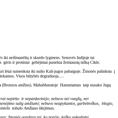
s iki neišmanėlių ir skurdo lygmens. Senovės Indijoje tai
gėris ir protiniai gebėjimai pasiekia žemiausią tašką Cikle.
kuri lėtai sumenksta iki nulio Kali-jugos pabaigoje. Žmonės palinksta į
eatliekamos. Visos būtybės degraduoja….
a
(Bronzos amžius). Mahabharatoje Hanumamas taip nusako Jugų
 Vyrai nepirko ir nepardavinėjo; nebuvo nei vargšų, nei
o senėjimo sulig amžiumi; nebuvo neapykantos, garbėtroškos, blogio,
nintelis tobulo Amžiaus tikėjimas.
eigas; žmonės gaudavo tai, ko norėjo, kažką aukodami.