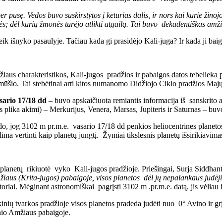
sę. Vedos buvo suskirstytos į keturias dalis, ir nors kai kurie žinojo k
ės; dėl kurių žmonės turėjo atlikti atgailą. Tai buvo dekadentiškas amž
ik išnyko pasaulyje. Tačiau kada gi prasidėjo Kali-juga? Ir kada ji bai
aus charakteristikos, Kali-jugos pradžios ir pabaigos datos tebelieka p
ūšio. Tai stebėtinai arti kitos numanomo Didžiojo Ciklo pradžios Maj
sario 17/18 dd
– buvo apskaičiuota remiantis informacija iš sanskrito
s plika akimi) – Merkurijus, Venera, Marsas, Jupiteris ir Saturnas – b
o, jog 3102 m pr.m.e. vasario 17/18 dd penkios heliocentrines planetos 
 vertinti kaip planetų jungtį. Žymiai tikslesnis planetų išsirikiavimas
 planetų rikiuotė vyko Kali-jugos pradžioje. Priešingai, Surja Siddhant
žiaus (Kr
i
t
a-jugos
)
pabaigoje,
visos planetos
dėl jų
nepalankaus
judėj
tatoriai. Mėginant astronomiškai pagrįsti 3102 m .pr.m.e. datą, jis vėlia
ių tvarkos pradžioje visos planetos pradeda judėti nuo 0° Avino ir grįžt
inio Amžiaus pabaigoje.