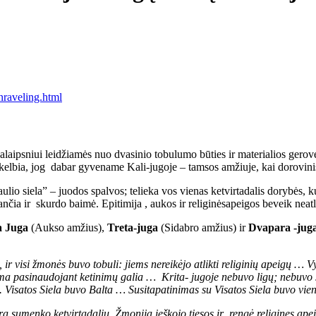
raveling.html
aipsniui leidžiamės nuo dvasinio tobulumo būties ir materialios gerovė
elbia, jog dabar gyvename Kali-jugoje – tamsos amžiuje, kai dorovinis 
ulio siela” – juodos spalvos; telieka vos vienas ketvirtadalis dorybės, 
 kančia ir skurdo baimė. Epitimija , aukos ir religinėsapeigos beveik n
ta Juga
(Aukso amžius),
Treta-juga
(Sidabro amžius) ir
Dvapara -jug
, ir visi žmonės buvo tobuli: jiems nereikėjo atlikti religinių apeigų …
kiama pasinaudojant ketinimų galia … Krita- jugoje nebuvo ligų; nebuv
. Visatos Siela buvo Balta … Susitapatinimas su Visatos Siela buvo vie
ra sumenko ketvirtadaliu. Žmonija ieškojo tiesos ir rengė religines ap