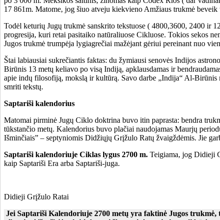
po 3 000 m. Meksikos šaltinis, žinomas kaip Codex Rios ( dar vadina
17 861m. Matome, jog šiuo atveju kiekvieno Amžiaus trukmė beveik
Todėl keturių Jugų trukmė sanskrito tekstuose ( 4800,3600, 2400 ir 1
progresija, kuri retai pasitaiko natūraliuose Cikluose. Tokios sekos 
Jugos trukmė trumpėja lygiagrečiai mažėjant gėriui pereinant nuo vien
Štai labiausiai sukrečiantis faktas: du žymiausi senovės Indijos ast
Birūnis 13 metų keliavo po visą Indiją, apklausdamas ir bendraudamas 
apie indų filosofiją, mokslą ir kultūrą. Savo darbe „Indija“ Al-Birūni
smriti tekstų.
Saptariši kalendorius
Matomai pirminė Jugų Ciklo doktrina buvo itin paprasta: bendra tru
tūkstančio metų. Kalendorius buvo plačiai naudojamas Maurjų periodu (4
Išminčiais” – septyniomis Didžiųjų Grįžulo Ratų žvaigždėmis. Jie garbin
Saptariši kalendoriuje Ciklas lygus 2700 m.
Teigiama, jog Didieji 
kaip Saptariši Era arba Saptariši-juga.
Didieji Grįžulo Ratai
Jei Saptariši Kalendoriuje 2700 metų yra faktinė Jugos trukmė, 