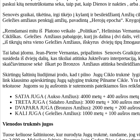
paskui kitą nenutrūkstama seka, taip pat, kaip Dienos ir nakties , arba J
Senovės graikai, tikėtina, irgi tikėjo į kylantį ir besileidžiantį Amžių 
Geležies amžiaus penktąjį amžių, pavadintą „Herojų epocha“. Knygo
„Remdamasi mitu iš Platono veikalo „Politikas”, Helinistas Vernantas ta
Cikliškas. Geležies Amžiaus pabaigoje, kurį jis dalina į dvi dalis, 
„iš tikrųjų nėra vieno Geležies Amžiaus, išskyrus dviejų tipų žmogaus
Tai labai įdomu. Jean-Pierre Vernantas, pripažintos Senovės Graikijo
susideda iš dviejų dalių, kas tiksliai atitinka Juktešvaro interpretaci
skaičiavimuose sekė iškart po Bronzos Amžiaus atitinka besileidžian
Skirtingų šaltinių liudijimai įrodo, kad t pilno Jugų Ciklo trukmė lyg
link klausimo apieskirtingų Jugų sąlyginę trukmę Pilname Cikle. Yra t
tekstuose Jugoms su jų aušromis ir sutemomis pateikiamos šios reikš
SATJA JUGA ( Aukso Amžius): 4000 metų + 400 aušros metų
TRETA JUGA ( Sidabro Amžius): 3000 metų + 300 aušros me
DVAPARA JUGA (Bronzos Amžius): 2000 metų + 200 aušros 
KALI JUGA ( Geležies Amžius): 1000 metų + 100 aušros met
Vienodos trukmės
j
ugos
Tuose keliuose šaltiniuose, kur nurodyta Jugų trukmė, randame, jog vis