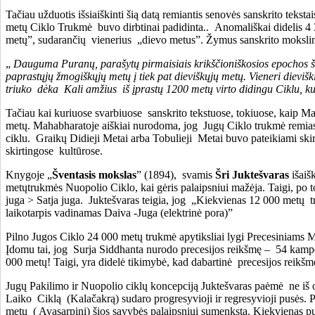
Tačiau užduotis išsiaiškinti šią datą remiantis senovės sanskrito tekst
metų Ciklo Trukmė buvo dirbtinai padidinta.. Anomališkai didelis 4
metų”, sudarančių vienerius „dievo metus”. Žymus sanskrito mokslini
„
D
augum
a
Puranų
, parašytų
pirm
aisiais krikščioniškosios epochos 
paprastųjų žmogiškųjų metų
į
tiek pat dieviškųjų metų. Vien
eri
dievišk
triuko dėka
Kali
amžius iš įprastų 1200 metų virto diding
u
Cikl
u, k
Tačiau kai kuriuose svarbiuose sanskrito tekstuose, tokiuose, kaip M
metų. Mahabharatoje aiškiai nurodoma, jog Jugų Ciklo trukmė remiasi
ciklu. Graikų Didieji Metai arba Tobulieji Metai buvo pateikiami ski
skirtingose kultūrose.
Knygoje „
Šventasis mokslas
” (1894), svamis
Šri Juktešvaras
išaiš
metųtrukmės Nuopolio Ciklo, kai gėris palaipsniui mažėja. Taigi, po
juga > Satja juga. Juktešvaras teigia, jog „Kiekvienas 12 000 metų t
laikotarpis vadinamas Daiva -Juga (elektrinė pora)”
Pilno Jugos Ciklo 24 000 metų trukmė apytiksliai lygi Precesiniams Met
Įdomu tai, jog Surja Siddhanta nurodo precesijos reikšmę – 54 kampo
000 metų! Taigi, yra didelė tikimybė, kad dabartinė precesijos reikšmė
Jugų Pakilimo ir Nuopolio ciklų koncepciją Juktešvaras paėmė ne iš oro.
Laiko Ciklą (Kalačakrą) sudaro progresyvioji ir regresyvioji pusės. Pe
metu ( Avasarpini) šios savybės palaipsniui sumenksta. Kiekvienas pusp