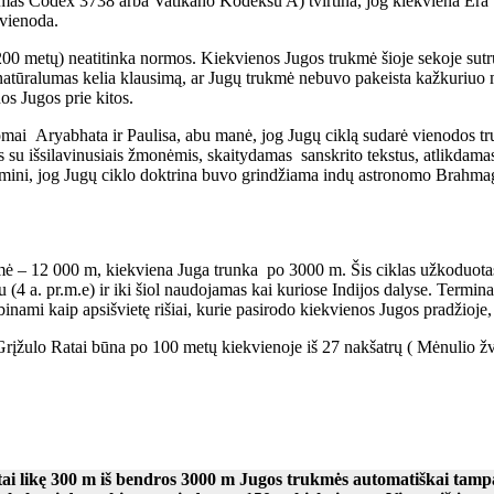
mas Codex 3738 arba Vatikano Kodeksu A) tvirtina, jog kiekviena Era 
 vienoda.
200 metų) neatitinka normos. Kiekvienos Jugos trukmė šioje sekoje sutru
nenatūralumas kelia klausimą, ar Jugų trukmė nebuvo pakeista kažkuriuo 
os Jugos prie kitos.
ronomai Aryabhata ir Paulisa, abu manė, jog Jugų ciklą sudarė vienodos
su išsilavinusiais žmonėmis, skaitydamas sanskrito tekstus, atlikdamas 
s mini, jog Jugų ciklo doktrina buvo grindžiama indų astronomo Brahmagu
kmė – 12 000 m, kiekviena Juga trunka po 3000 m. Šis ciklas užkoduot
 a. pr.m.e) ir iki šiol naudojamas kai kuriose Indijos dalyse. Terminas
ami kaip apsišvietę rišiai, kurie pasirodo kiekvienos Jugos pradžioje, k
Grįžulo Ratai būna po 100 metų kiekvienoje iš 27 nakšatrų ( Mėnulio žv
tai likę 300 m iš bendros 3000 m Jugos trukmės automatiškai tamp