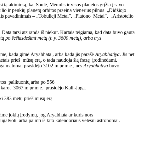
asi tą akimirką, kai Saulė, Mėnulis ir visos planetos grįžta į savo
lio ir penkių planetų orbitos praeina vienerius pilnus „Didžiojo
is pavadinimais – „Tobulieji Metai”, „Platono Metai”, „Aristotelio
Data tarsi atsiranda iš niekur. Kartais teigiama, kad data buvo gauta
rtų po šešiasdešimt metų
(t. y. 3600 metų), arba trys
nome, kada gimė Aryabhata , arba kada jis parašė
Aryabhatiya
. Jis net
etais prieš mūsų erą, o tada naudoja šią frazę įrodinėdami,
uga matomai prasidėjo 3102 m.pr.m.e., nes
Aryabhatiya
buvo
atos palikuonių arba po 556
karo, 3067 m.pr.m.e. prasidėjo Kali -juga.
iki 383 metų prieš mūsų erą
urime jokių įrodymų, jog Aryabhata ar kuris nors
ugalvoti arba paimti iš kito kalendoriaus vėlesni astronomai.