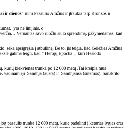
ai ir dienos“
mini Pasaulio Amžius ir įtraukia tarp Bronzos ir
umas, yra ne linijinis, o
apsiverčia… Vernantas savo ruožtu siūlo sprendimą, pažymėdamas, kad
seka apsigręžia į atbullinę. Be to, jis teigia, kad Geležies Amžius
ntekste galima teigti, kad ” Herojų Epocha „, kuri Hesiodo
klų, kurių kiekvienas trunka po 12 000 metų .Tai kreipia mus
je, vadinamieji Sandhja (aušra) ir Sandhjansa (sutemos). Sanskrito
og pasaulis trunka 12 000 metų, kurie padalinti į keturias lygias eras