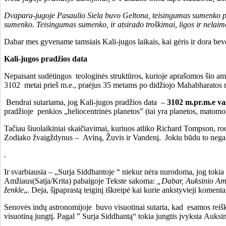
Dvapara-jugoje Pasaulio Siela buvo Geltona, teisingumas sumenko per pu
sumenko. Teisingumas sumenko, ir atsirado troškimai, ligos ir nelaim
Dabar mes gyvename tamsiais Kali-jugos laikais, kai gėris ir dora beve
Kali-jugos pradžios data
Nepaisant sudėtingos teologinės struktūros, kurioje aprašomos šio amži
3102 metai prieš m.e., praėjus 35 metams po didžiojo Mahabharatos m
Bendrai sutariama, jog Kali-jugos pradžios data –
3102 m.pr.m.e va
pradžioje penkios „heliocentrinės planetos” (tai yra planetos, matomo
Tačiau šiuolaikiniai skaičiavimai, kuriuos atliko Richard Tompson, rod
Zodiako žvaigždynus – Aviną, Žuvis ir Vandenį. Jokiu būdu to negalima
.
Ir svarbiausia – „Surja Siddhantoje “ niekur nėra nurodoma, jog tokia
Amžiaus(Satja/Krita) pabaigoje Tekste sakoma:
„Dabar, Auksinio Am
ženkle
„. Deja, šįpaprastą teiginį iškreipė kai kurie ankstyvieji komen
Senovės indų astronomijoje buvo visuotinai sutarta, kad esamos reiškin
visuotiną jungtį. Pagal ” Surja Siddhantą“ tokia jungtis įvyksta Auks