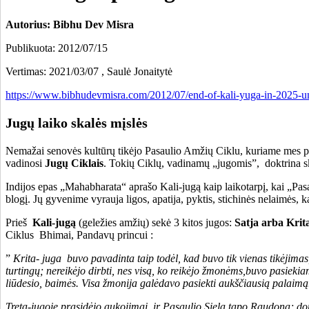
Autorius: Bibhu Dev Misra
Publikuota: 2012/07/15
Vertimas: 2021/03/07 , Saulė Jonaitytė
https://www.bibhudevmisra.com/2012/07/end-of-kali-yuga-in-2025-un
Jugų laiko skalės mįslės
Nemažai senovės kultūrų tikėjo Pasaulio Amžių Ciklu, kuriame mes pal
vadinosi
Jugų Ciklais
. Tokių Ciklų, vadinamų „jugomis”, doktrina sk
Indijos epas „Mahabharata“ aprašo Kali-jugą kaip laikotarpį, kai „Pasa
blogį. Jų gyvenime vyrauja ligos, apatija, pyktis, stichinės nelaimės,
Prieš
Kali-jugą
(geležies amžių) sekė 3 kitos jugos:
Satja arba Kri
Ciklus Bhimai, Pandavų princui :
”
Krita- juga buvo pavadinta taip todėl, kad buvo tik vienas tikėjimas
turtingų; nereikėjo dirbti, nes visą, ko reikėjo žmonėms,buvo pasie
liūdesio, baimės. Visa žmonija galėdavo pasiekti aukščiausią palaimą
Treta-jugoje prasidėjo aukojimai, ir Pasaulio Siela tapo Raudona; do