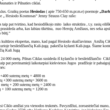
aunaties ir Pilnaties ciklai.
ciklus. Graikų poetas
Hesiodas
( apie 750-650 m.pr.m.e) poemoje
„Darb
je „ Hesiodo Kosmosas“ Jenny Strauss Clay rašo:
ip pat tvirtino, kad hesiodiškojo mito laiko struktūra , t.y. rasių eilišk
vėl prasideda arba, kas labiau tikėtina, nuo Herojų Amžiaus, nes seka 
 būtį.“
s kultūros ekspertas, mano, kad pagal Hesiodo skaičiavimus Amžių Ciklo 
ją, kurioje besileidžiančią Kali-jugą pakeičia kylanti Kali-juga. Šiame ko
čią Kali Jugą
i 24 000 metų. Pilnas Ciklas susideda iš kylančio ir besileidžiančio Ci
aip pat pereinamieji laikotarpiai kiekvienos Jugos pradžioje ir pabaigo
mės:
 +400 sutemų metų = 4800 m
tų +300 sutemų metų= 3600 m
metų + 200 sutemų metų = 2400 m
ų + 100 sutemų metų = 1200 m
i Ciklo amžiai yra vienodos trukmės. Pavyzdžiui, zoroastriečiai mano, j