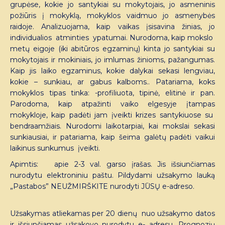
grupėse, kokie jo santykiai su mokytojais, jo asmeninis
požiūris į mokyklą, mokyklos vaidmuo jo asmenybės
raidoje. Analizuojama, kaip vaikas įsisavina žinias, jo
individualios atminties ypatumai. Nurodoma, kaip mokslo
metų eigoje (iki abitūros egzaminų) kinta jo santykiai su
mokytojais ir mokiniais, jo imlumas žinioms, pažangumas.
Kaip jis laiko egzaminus, kokie dalykai sekasi lengviau,
kokie – sunkiau, ar gabus kalboms.. Patariama, koks
mokyklos tipas tinka: -profiliuota, tipinė, elitinė ir pan.
Parodoma, kaip atpažinti vaiko elgesyje įtampas
mokykloje, kaip padėti jam įveikti krizes santykiuose su
bendraamžiais. Nurodomi laikotarpiai, kai mokslai sekasi
sunkiausiai, ir patariama, kaip šeima galėtų padėti vaikui
laikinus sunkumus įveikti.
Apimtis: apie 2-3 val. garso įrašas. Jis išsiunčiamas
nurodytu elektroniniu paštu. Pildydami užsakymo lauką
„Pastabos” NEUŽMIRŠKITE nurodyti JŪSŲ e-adreso.
Užsakymas atliekamas per 20 dienų nuo užsakymo datos
ir išsiunčiamas užsakovo nurodytu e- adresu. Prognozių