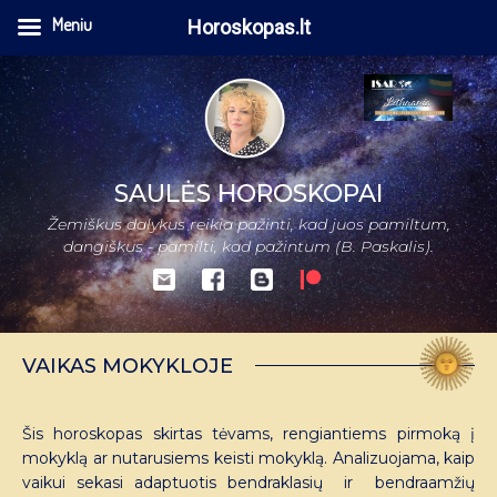
Meniu
Horoskopas.lt
SAULĖS HOROSKOPAI
Žemiškus dalykus reikia pažinti, kad juos pamiltum,
dangiškus - pamilti, kad pažintum (B. Paskalis).
VAIKAS MOKYKLOJE
Šis horoskopas skirtas tėvams, rengiantiems pirmoką į
mokyklą ar nutarusiems keisti mokyklą. Analizuojama, kaip
vaikui sekasi adaptuotis bendraklasių ir bendraamžių