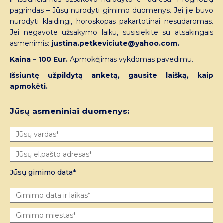
pagrindas – Jūsų nurodyti gimimo duomenys. Jei jie buvo
nurodyti klaidingi, horoskopas pakartotinai nesudaromas.
Jei negavote užsakymo laiku, susisiekite su atsakingais
asmenimis:
justina.petkeviciute@yahoo.com.
Kaina – 100 Eur.
Apmokėjimas vykdomas pavedimu.
Išsiuntę užpildytą anketą, gausite laišką, kaip
apmokėti.
Jūsų asmeniniai duomenys:
Jūsų gimimo data*