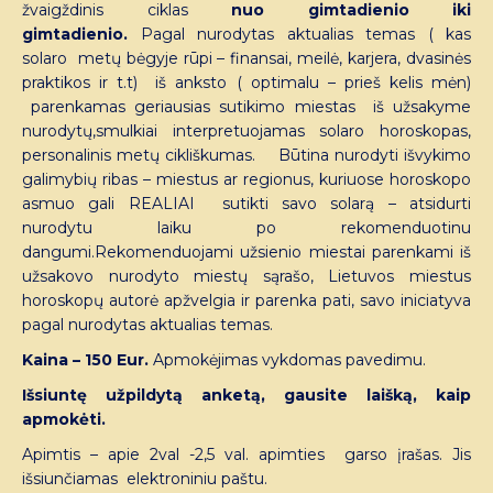
žvaigždinis ciklas
nuo gimtadienio iki
gimtadienio.
Pagal nurodytas aktualias temas ( kas
solaro metų bėgyje rūpi – finansai, meilė, karjera, dvasinės
praktikos ir t.t) iš anksto ( optimalu – prieš kelis mėn)
parenkamas geriausias sutikimo miestas iš užsakyme
nurodytų,smulkiai interpretuojamas solaro horoskopas,
personalinis metų cikliškumas. Būtina nurodyti išvykimo
galimybių ribas – miestus ar regionus, kuriuose horoskopo
asmuo gali REALIAI sutikti savo solarą – atsidurti
nurodytu laiku po rekomenduotinu
dangumi.Rekomenduojami užsienio miestai parenkami iš
užsakovo nurodyto miestų sąrašo, Lietuvos miestus
horoskopų autorė apžvelgia ir parenka pati, savo iniciatyva
pagal nurodytas aktualias temas.
Kaina – 150 Eur.
Apmokėjimas vykdomas pavedimu.
Išsiuntę užpildytą anketą, gausite laišką, kaip
apmokėti.
Apimtis – apie 2val -2,5 val. apimties garso įrašas. Jis
išsiunčiamas elektroniniu paštu.