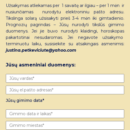
Užsakymas atliekamas per 1 savaitę ar ilgiau – per 1 mėn ir
nusiunčiamas nurodytu elektroniniu pašto adresu.
Tikslinga solarą užsisakyti prieš 3-4 mėn iki gimtadienio.
Prognozių pagrindas – Jūsų nurodyti tikslūs gimimo
duomenys. Jei jie buvo nurodyti klaidingi, horoskopas
pakartotinai nesudaromas. Jei negavote užsakymo
terminuotu laiku, susisiekite su atsakingais asmenimis:
justina.petkeviciute@yahoo.com
Jūsų asmeniniai duomenys:
Jūsų gimimo data*