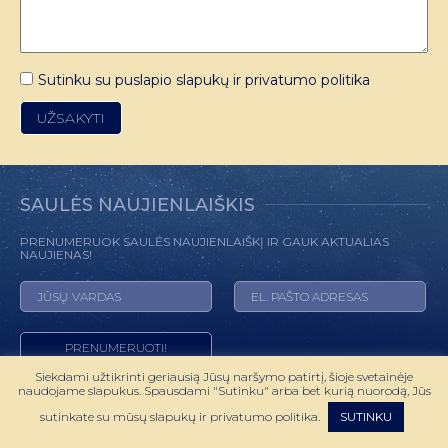
Sutinku su puslapio slapukų ir privatumo politika
SAULĖS NAUJIENLAIŠKIS
PRENUMERUOK SAULĖS NAUJIENLAIŠKĮ IR GAUK AKTUALIAS
NAUJIENAS!
Siekdami užtikrinti geriausią Jūsų naršymo patirtį, šioje svetainėje
naudojame slapukus. Spausdami "Sutinku" arba bet kurią nuorodą, Jūs
© 2022 HOROSKOPAS.LT VISOS TEISĖS SAUGOMOS
sutinkate su mūsų slapukų ir privatumo politika.
SUTINKU
SPRENDIMAS:
WEBMODE.LT