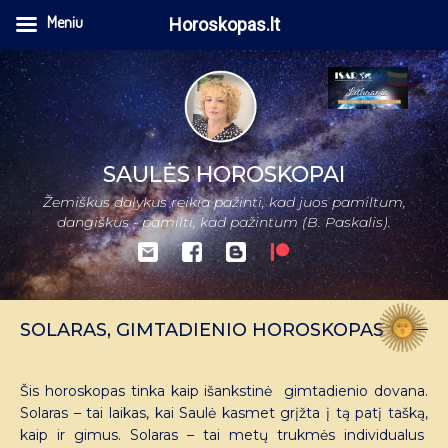
Meniu
Horoskopas.lt
SAULĖS HOROSKOPAI
Žemiškus dalykus reikia pažinti, kad juos pamiltum,
dangiškus - pamilti, kad pažintum (B. Paskalis).
SOLARAS, GIMTADIENIO HOROSKOPAS
Šis horoskopas tinka kaip išankstinė gimtadienio dovana.
Solaras – tai laikas, kai Saulė kasmet grįžta į tą patį tašką,
kaip ir gimus. Solaras – tai metų trukmės individualus