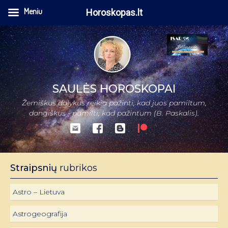
Meniu
Horoskopas.lt
SAULĖS HOROSKOPAI
Žemiškus dalykus reikia pažinti, kad juos pamiltum,
dangiškus - pamilti, kad pažintum (B. Paskalis).
Straipsnių
rubrikos
Astro – Lietuva
Astrogeografija