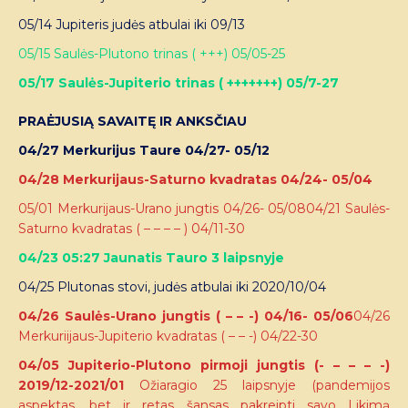
05/14 Jupiteris judės atbulai iki 09/13
05/15 Saulės-Plutono trinas ( +++) 05/05-25
05/17 Saulės-Jupiterio trinas ( +++++++) 05/7-27
PRAĖJUSIĄ SAVAITĘ IR ANKSČIAU
04/27 Merkurijus Taure 04/27- 05/12
04/28 Merkurijaus-Saturno kvadratas 04/24- 05/04
05/01 Merkurijaus-Urano jungtis 04/26- 05/0804/21 Saulės-
Saturno kvadratas ( – – – – ) 04/11-30
04/23 05:27 Jaunatis Tauro 3 laipsnyje
04/25 Plutonas stovi, judės atbulai iki 2020/10/04
04/26 Saulės-Urano jungtis ( – – -) 04/16- 05/06
04/26
Merkuriijaus-Jupiterio kvadratas ( – – -) 04/22-30
04/05 Jupiterio-Plutono pirmoji jungtis (- – – – -)
2019/12-2021/01
Ožiaragio 25 laipsnyje (pandemijos
aspektas, bet ir retas šansas pakreipti savo Likimą