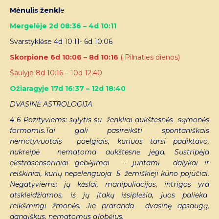
Mėnulis ženkl
e
Mergelėje 2d 08:36 – 4d 10:11
Svarstyklėse 4d 10:11- 6d 10:06
Skorpione 6d 10:06 – 8d 10:16
( Pilnaties dienos)
Šaulyje 8d 10:16 – 10d 12:40
Ožiaragyje 17d 16:37 – 12d 18:40
DVASINĖ ASTROLOGIJA
4-6 Pozityviems: sąlytis su ženkliai aukštesnės sąmonės
formomis.Tai gali pasireikšti spontaniškais
nemotyvuotais poelgiais, kuriuos tarsi padiktavo,
nukreipė nematoma aukštesnė jėga. Sustripėja
ekstrasensoriniai gebėjimai – juntami dalykai ir
reiškiniai, kurių nepelenguoja 5 žemiškieji kūno pojūčiai.
Negatyviems: jų kėslai, manipuliacijos, intrigos yra
atskleidžiamos, iš jų įtakų išsiplėšia, juos palieka
reikšmingi žmonės. Jie praranda dvasinę apsaugą,
dangiškus, nematomus globėjus.