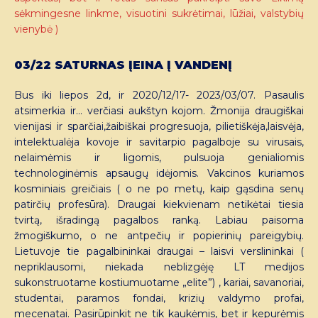
sėkmingesne linkme, visuotini sukrėtimai, lūžiai, valstybių
vienybė )
03/22 SATURNAS ĮEINA Į VANDENĮ
Bus iki liepos 2d, ir 2020/12/17- 2023/03/07. Pasaulis
atsimerkia ir… verčiasi aukštyn kojom. Žmonija draugiškai
vienijasi ir sparčiai,žaibiškai progresuoja, pilietiškėja,laisvėja,
intelektualėja kovoje ir savitarpio pagalboje su virusais,
nelaimėmis ir ligomis, pulsuoja genialiomis
technologinėmis apsaugų idėjomis. Vakcinos kuriamos
kosminiais greičiais ( o ne po metų, kaip gąsdina senų
patirčių profesūra). Draugai kiekvienam netikėtai tiesia
tvirtą, išradingą pagalbos ranką. Labiau paisoma
žmogiškumo, o ne antpečių ir popierinių pareigybių.
Lietuvoje tie pagalbininkai draugai – laisvi verslininkai (
nepriklausomi, niekada neblizgėję LT medijos
sukonstruotame kostiumuotame „elite”) , kariai, savanoriai,
studentai, paramos fondai, krizių valdymo profai,
mecenatai. Pasirūpinkit ne tik kaukėmis, bet ir kepurėmis