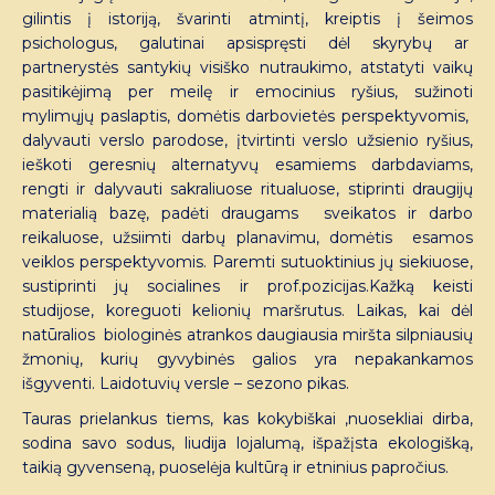
gilintis į istoriją, švarinti atmintį, kreiptis į šeimos
psichologus, galutinai apsispręsti dėl skyrybų ar
partnerystės santykių visiško nutraukimo, atstatyti vaikų
pasitikėjimą per meilę ir emocinius ryšius, sužinoti
mylimųjų paslaptis, domėtis darbovietės perspektyvomis,
dalyvauti verslo parodose, įtvirtinti verslo užsienio ryšius,
ieškoti geresnių alternatyvų esamiems darbdaviams,
rengti ir dalyvauti sakraliuose ritualuose, stiprinti draugijų
materialią bazę, padėti draugams sveikatos ir darbo
reikaluose, užsiimti darbų planavimu, domėtis esamos
veiklos perspektyvomis. Paremti sutuoktinius jų siekiuose,
sustiprinti jų socialines ir prof.pozicijas.Kažką keisti
studijose, koreguoti kelionių maršrutus. Laikas, kai dėl
natūralios biologinės atrankos daugiausia miršta silpniausių
žmonių, kurių gyvybinės galios yra nepakankamos
išgyventi. Laidotuvių versle – sezono pikas.
Tauras prielankus tiems, kas kokybiškai ,nuosekliai dirba,
sodina savo sodus, liudija lojalumą, išpažįsta ekologišką,
taikią gyvenseną, puoselėja kultūrą ir etninius papročius.