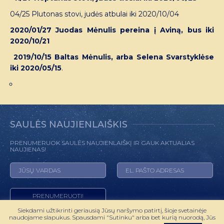
04/25 Plutonas stovi, judės atbulai iki 2020/10/04
2020/01/27 Juodas Mėnulis pereina į Aviną, bus iki
2020/10/21
2019/10/15 Baltas Mėnulis, arba Selena Svarstyklėse
iki 2020/05/15
.
SAULĖS NAUJIENLAIŠKIS
PRENUMERUOK SAULĖS NAUJIENLAIŠKĮ IR GAUK AKTUALIAS
NAUJIENAS!
Siekdami užtikrinti geriausią Jūsų naršymo patirtį, šioje svetainėje
naudojame slapukus. Spausdami "Sutinku" arba bet kurią nuorodą, Jūs