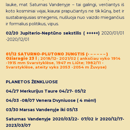
lauke, mat Saturnas Vandenyje – tai galingi, verčiantys iš
koto kosminiai vėjai, kiaurai prapučiantys ne tik kūną, bet ir
sustabarėjusias smegenis, nušluoja nuo vaizdo miegančius
ir formalius politikus, vipus.
02/20 Jupiterio-Neptūno sekstilis ( +++++)
2020/01/01
-2020/12/01
01/12 SATURNO-PLUTONO JUNGTIS (- – – – – – )
Ožiaragio 23 l
; 2018/12- 2021/02 ( anksčiau vyko 1914
-1915 mm Svarstyklėse, 1947 m Liūte; 1982/11 -
Svarstyklėse, ateity vyks 2053 -2054 m Žuvyse)
PLANETOS ŽENKLUOSE
04/27 Merkurijus Taure 04/27- 05/12
04/03 -08/07 Venera Dvyniuose ( 4 mėn!)
03/30 Marsas Vandenyje iki 05/13
Saturnas Vandenyje 2020/03/22- 07/02 ir 2020/12/17-
2023/03/07