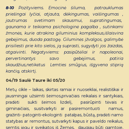
8-10
Pozityviems. Emocinė šiluma, patrauklumas
priešingai lyčiai, atjauta, dėkingumas, vaišingumas ,
jautrumas svetimam skausmui, supratingumas,
gaunama ir teikiama psichologinė pagalba , sutinkami
žmonės, kurie atrakina giluminius kompleksus,išlaisvina
gebėjimus, duoda pastogę. Giluminės įžvalgos, galimybė
prisiliesti prie kito sielos, ją suprasti, sugydyti jos žaizdas,
atgaivinti. Negatyviems: pasipūtėliai ir napoleonai,
pervertinantys savo gebėjimus, patiria
skaudžius,netikėtus Lemties smūgius, išgyvena stiprią
kančią, atskirtį.
04/19 Saulė Taure iki 05/20
Metų cikle – laikas, skirtas ramiai ir nuosekliai, realistiškai ir
jausmingai užsiimti šeimos,privačiais reikalais ir santykiais,
pradėti sukti šeimos lizdelį, pasirūpinti tėvais ir
giminaičiais, susitvarkyti ar pasiremontuoti namus,
gražinti- patoginti-ekologinti patalpas, būstą, pradėti namo
statybas ar remontus, sutvarkyti kapus ir paveldo reikalus,
semtis jėgų ir sveikatos iš Žemės, daugiau būti gamtoje,