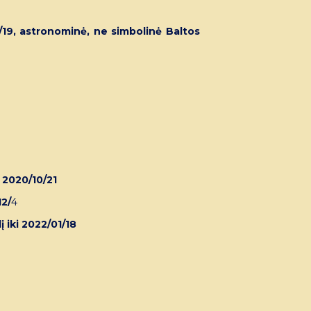
12/19, astronominė, ne simbolinė Baltos
 2020/10/21
12/
4
į iki 2022/01/18