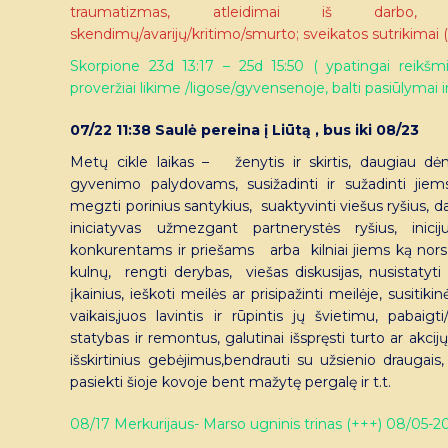
traumatizmas, atleidimai iš darbo, 
skendimų/avarijų/kritimo/smurto; sveikatos sutrikimai (
Skorpione 23d 13:17 – 25d 15:50 ( ypatingai reikšmin
proveržiai likime /ligose/gyvensenoje, balti pasiūlymai ir
07/22 11:38 Saulė pereina į Liūtą , bus iki 08/23
Metų cikle laikas – ženytis ir skirtis, daugiau dė
gyvenimo palydovams, susižadinti ir sužadinti jiems 
megzti porinius santykius, suaktyvinti viešus ryšius, 
iniciatyvas užmezgant partnerystės ryšius, inici
konkurentams ir priešams arba kilniai jiems ką nors 
kulnų, rengti derybas, viešas diskusijas, nusistaty
įkainius, ieškoti meilės ar prisipažinti meilėje, susiti
vaikais,juos lavintis ir rūpintis jų švietimu, pabaig
statybas ir remontus, galutinai išspręsti turto ar ak
išskirtinius gebėjimus,bendrauti su užsienio draugai
pasiekti šioje kovoje bent mažytę pergalę ir t.t.
08/17 Merkurijaus- Marso ugninis trinas (+++) 08/05-2