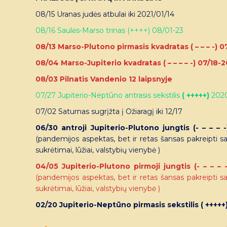
08/15 Uranas judės atbulai iki 2021/01/14
08/16 Saulės-Marso trinas (++++) 08/01-23
08/13 Marso-Plutono pirmasis kvadratas ( – – – -) 0
08/04 Marso-Jupiterio kvadratas ( – – – – -) 07/18-
08/03 Pilnatis Vandenio 12 laipsnyje
07/27 Jupiterio-Neptūno antrasis sekstilis
( +++++)
2020
07/02 Saturnas sugrįžta į Ožiaragį iki 12/17
06/30 antroji Jupiterio-Plutono jungtis (- – – – 
(pandemijos aspektas, bet ir retas šansas pakreipti 
sukrėtimai, lūžiai, valstybių vienybė )
04/05 Jupiterio-Plutono pirmoji jungtis (- – – – 
(pandemijos aspektas, bet ir retas šansas pakreipti 
sukrėtimai, lūžiai, valstybių vienybė )
02/20 Jupiterio-Neptūno pirmasis sekstilis ( +++++