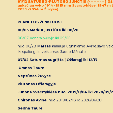
01/12 SATURNO-PLUTONO JUNGTIS (- – – – – – ) Oži
anksčiau vyko 1914 -1915 mm Svarstyklėse, 1947 m Li
2053 -2054 m Žuvyse)
PLANETOS ŽENKLUOSE
08/05 Merkurijus Liūte iki 08/20
08/07 Venera Vėžyje iki 09/06
nuo 06/28
Marsas
kariauja ugniniame Avine,savo valdos
iki spalio galo veikiamas Juodo Mėnulio.
07/02 Saturnas sugrįžta į Ožiaragį iki 12/17
Uranas Taure
Neptūnas Žuvyse
Plutonas Ožiaragyje
Junona Svarstyklėse nuo 2019/11/04 iki 2020/09/
Chironas Avine
nuo 2019/02/18 iki 2026/06/20
Sedna Taure