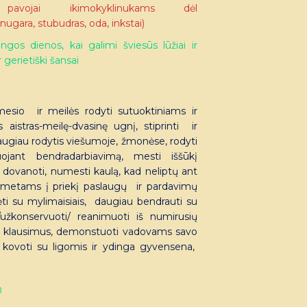
pavojai ikimokyklinukams dėl
nugara, stubudras, oda, inkstai)
gos dienos, kai galimi šviesūs lūžiai ir
 gerietiški šansai
mesio ir meilės rodyti sutuoktiniams ir
aistras-meilę-dvasinę ugnį, stiprinti ir
daugiau rodytis viešumoje, žmonėse, rodyti
juojant bendradarbiavimą, mesti iššūkį
dovanoti, numesti kaulą, kad neliptų ant
ti metams į priekį paslaugų ir pardavimų
kinėti su mylimaisiais, daugiau bendrauti su
ti/užkonservuoti/ reanimuoti iš numirusių
cijų klausimus, demonstuoti vadovams savo
s, kovoti su ligomis ir ydinga gyvensena,
0