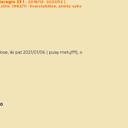
aragio 23 l
; 2018/12- 2021/02 (
ūte; 1982/11 -Svarstyklėse, ateity vyks
e, iki pat 2021/01/06 ( pusę metų!!!!!!), o
20