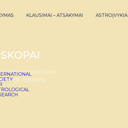
KYMAS
KLAUSIMAI – ATSAKYMAI
ASTROĮVYKIA
SKOPAI
ti, kad juos pamiltum,
ntum (B. Paskalis).