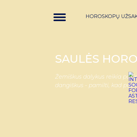
HOROSKOPŲ UŽSA
SAULĖS HORO
Žemiškus dalykus reikia pažin
dangiškus - pamilti, kad paži